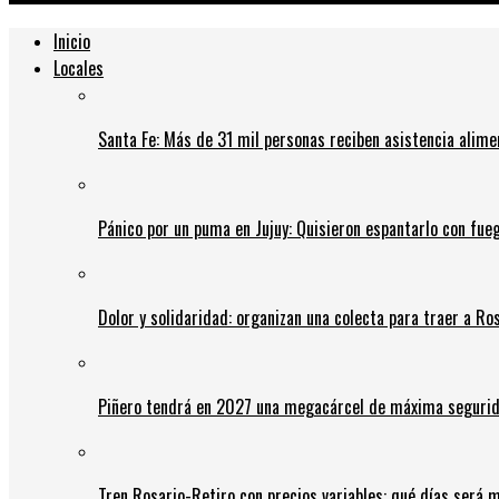
Inicio
Locales
Santa Fe: Más de 31 mil personas reciben asistencia alime
Pánico por un puma en Jujuy: Quisieron espantarlo con fue
Dolor y solidaridad: organizan una colecta para traer a Ros
Piñero tendrá en 2027 una megacárcel de máxima seguridad
Tren Rosario-Retiro con precios variables: qué días será m