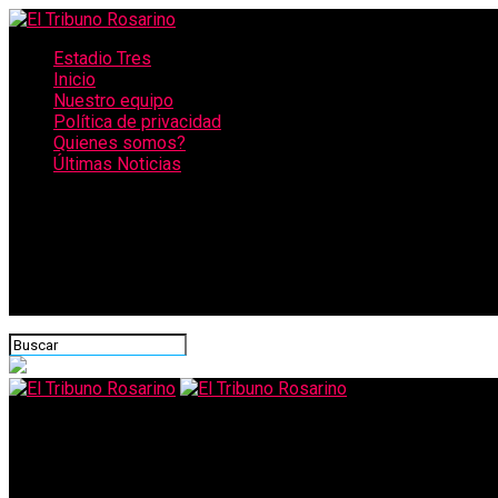
Estadio Tres
Inicio
Nuestro equipo
Política de privacidad
Quienes somos?
Últimas Noticias
CONECTATE CON NOSOTROS
El Tribuno Rosarino
Boom tecnológico: Google otorgará 10 mil becas en Argentina par