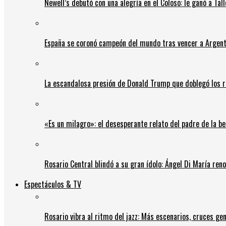
Newell’s debutó con una alegría en el Coloso: le ganó a Tal
España se coronó campeón del mundo tras vencer a Argent
La escandalosa presión de Donald Trump que doblegó los r
«Es un milagro»: el desesperante relato del padre de la b
Rosario Central blindó a su gran ídolo: Ángel Di María ren
Espectáculos & TV
Rosario vibra al ritmo del jazz: Más escenarios, cruces gen