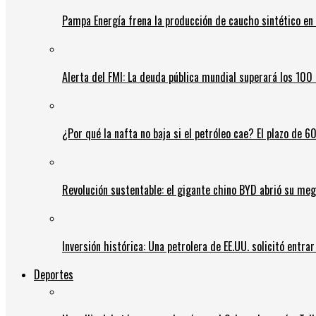
Pampa Energía frena la producción de caucho sintético en 
Alerta del FMI: La deuda pública mundial superará los 100 
¿Por qué la nafta no baja si el petróleo cae? El plazo de 
Revolución sustentable: el gigante chino BYD abrió su meg
Inversión histórica: Una petrolera de EE.UU. solicitó entr
Deportes