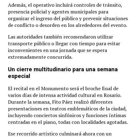
Además,
el
operativo
incluirá
controles
de
tránsito,
presencia
policial
y
agentes
municipales
para
organizar
el
ingreso
del
público
y
prevenir
situaciones
de
conflicto
o
desorden
en
los
alrededores
del
evento.
Las
autoridades
también
recomendaron
utilizar
transporte
público
o
llegar
con
tiempo
para
evitar
inconvenientes
en
una
jornada
que
se
espera
extremadamente
concurrida.
Un
cierre
multitudinario
para
una
semana
especial
El
recital
en
el
Monumento
será
el
broche
final
de
varios
días
de
intensa
actividad
cultural
en
Rosario.
Durante
la
semana,
Fito Páez
realizó
diferentes
presentaciones
en
teatros
emblemáticos
de
la
ciudad,
incluyendo
conciertos
sinfónicos
y
funciones
íntimas
centradas
en
el
piano,
todas
con
localidades
agotadas.
Ese
recorrido
artístico
culminará
ahora
con
un