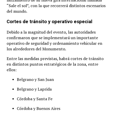
lanzamiento
de
su
nueva
gira
internacional
llamada
“
Sale
el
sol”,
con
la
que
recorrerá
distintos
escenarios
del
mundo.
Cortes
de
tránsito
y
operativo
especial
Debido
a
la
magnitud
del
evento,
las
autoridades
confirmaron
que
se
implementará
un
importante
operativo
de
seguridad
y
ordenamiento
vehicular
en
los
alrededores
del
Monumento.
Entre
las
medidas
previstas,
habrá
cortes
de
tránsito
en
distintos
puntos
estratégicos
de
la
zona,
entre
ellos:
Belgrano
y
San
Juan
Belgrano
y
Laprida
Córdoba
y
Santa
Fe
Córdoba
y
Buenos
Aires