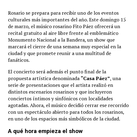
Rosario
se
prepara
para
recibir
uno
de
los
eventos
culturales
más
importantes
del
año.
Este
domingo
15
de
marzo,
el
músico
rosarino
Fito Páez
ofrecerá
un
recital
gratuito
al
aire
libre
frente
al
emblemático
Monumento Nacional a la Bandera
,
un
show
que
marcará
el
cierre
de
una
semana
muy
especial
en
la
ciudad
y
que
promete
reunir
a
una
multitud
de
fanáticos.
El
concierto
será
además
el
punto
final
de
la
propuesta
artística
denominada
“
Casa
Páez”
,
una
serie
de
presentaciones
que
el
artista
realizó
en
distintos
escenarios
rosarinos
y
que
incluyeron
conciertos
íntimos
y
sinfónicos
con
localidades
agotadas.
Ahora,
el
músico
decidió
cerrar
ese
recorrido
con
un
espectáculo
abierto
para
todos
los
rosarinos,
en
uno
de
los
espacios
más
simbólicos
de
la
ciudad.
A
qué
hora
empieza
el
show