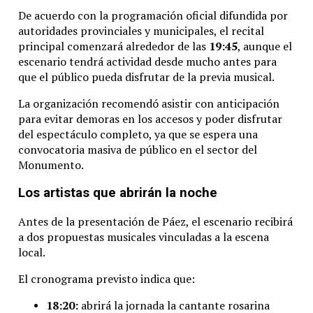
De
acuerdo
con
la
programación
oficial
difundida
por
autoridades
provinciales
y
municipales,
el
recital
principal
comenzará
alrededor
de
las
19:
45
,
aunque
el
escenario
tendrá
actividad
desde
mucho
antes
para
que
el
público
pueda
disfrutar
de
la
previa
musical.
La
organización
recomendó
asistir
con
anticipación
para
evitar
demoras
en
los
accesos
y
poder
disfrutar
del
espectáculo
completo,
ya
que
se
espera
una
convocatoria
masiva
de
público
en
el
sector
del
Monumento.
Los
artistas
que
abrirán
la
noche
Antes
de
la
presentación
de
Páez,
el
escenario
recibirá
a
dos
propuestas
musicales
vinculadas
a
la
escena
local.
El
cronograma
previsto
indica
que:
18:
20:
abrirá
la
jornada
la
cantante
rosarina