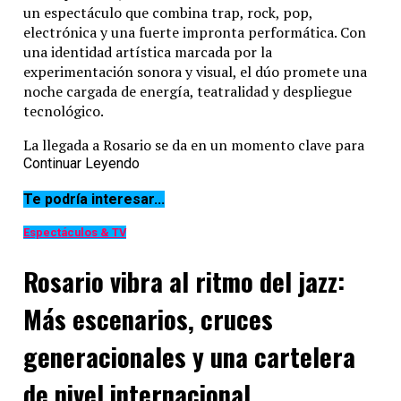
un espectáculo que combina trap, rock, pop,
electrónica y una fuerte impronta performática. Con
una identidad artística marcada por la
experimentación sonora y visual, el dúo promete una
noche cargada de energía, teatralidad y despliegue
tecnológico.
La llegada a Rosario se da en un momento clave para
ambos músicos, tras el lanzamiento de
Continuar Leyendo
Free Spirits
, su
trabajo discográfico más ambicioso hasta la fecha. El
Te podría interesar...
álbum profundiza la evolución artística del proyecto y
amplía su alcance internacional con colaboraciones
Espectáculos & TV
de peso, entre ellas participaciones de figuras globales
como
Sting
y
Jack Black
.
Rosario vibra al ritmo del jazz:
En los últimos años, CA7RIEL y Paco Amoroso
Más escenarios, cruces
construyeron una propuesta que excede lo
estrictamente musical. Sus shows en vivo se
generacionales y una cartelera
transformaron en experiencias inmersivas donde
conviven vestuario conceptual, narrativa escénica,
de nivel internacional
coreografías, visuales digitales y una estética propia