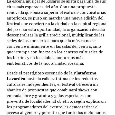
La escena musical de Rosario se alista para una de sus
Con una fórmula que mezcla irreverencia, virtuosismo
citas más esperadas del año. Con una propuesta
musical y construcción estética de alto impacto, la
renovada que busca superar el éxito de convocatorias
dupla vuelve a Rosario decidida a reafirmar por qué se
anteriores, se puso en marcha una nueva edición del
convirtió en una de las propuestas artísticas más
festival que convierte a la ciudad en la capital regional
comentadas y originales del panorama actual.
del jazz. En esta oportunidad, la organización decidió
descentralizar la grilla tradicional, multiplicando las
sedes de los conciertos para que la música no se
Temas relacionados:
concentre únicamente en las salas del centro, sino
que irrumpa con fuerza en los centros culturales de
Siguente
los barrios y en los clubes nocturnos más
Alejandro Lerner vuelve a Rosario a celebrar 40 años de
emblemáticos de la nocturnidad rosarina.
clásicos: «Hay un lazo de amor indestructible con esta
Desde el prestigioso escenario de la
Plataforma
gente»
Lavardén
hasta la calidez íntima de los reductos
culturales independientes, el festival ofrecerá un
Anterior
abanico de propuestas que combinará shows con
entrada libre y gratuita y galas especiales con
Rosario se prepara para el gran recital de Fito Páez en el
preventa de localidades. El objetivo, según explicaron
Monumento: horarios, teloneros y cortes de tránsito
los programadores del evento, es democratizar el
acceso al género y permitir que tanto los melómanos