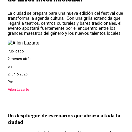
que desafía etiquetas.
La ciudad se prepara para una nueva edición del festival que
La gira internacional incluye fechas en distintas
transforma la agenda cultural. Con una grilla extendida que
ciudades argentinas antes de continuar por América
llegará a teatros, centros culturales y bares tradicionales, el
del Norte, Latinoamérica y Europa, confirmando el
evento apostará fuertemente por el encuentro entre los
grandes maestros del género y los nuevos talentos locales.
fuerte crecimiento global del proyecto. Rosario
aparece como una de las plazas destacadas dentro del
tramo nacional.
Publicado
El recital en la ciudad genera gran expectativa entre
2 meses atrás
sus seguidores, especialmente luego del impacto que
en
tuvo su anterior tour y del fenómeno viral que el dúo
2 junio 2026
sostiene en plataformas digitales y escenarios
Por
internacionales.
Ailén Lazarte
Las entradas continúan disponibles a través de
plataformas online habilitadas y también en puntos de
venta físicos de la ciudad, aunque desde la
Un despliegue de escenarios que abraza a toda la
organización anticipan una alta demanda para las
ciudad
últimas horas previas al show.