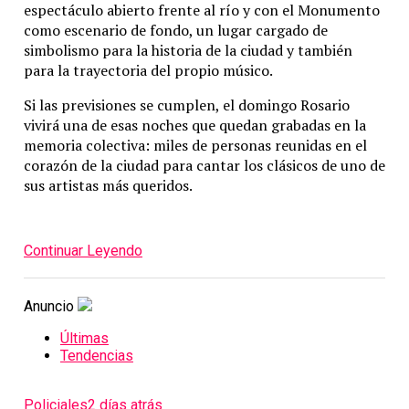
espectáculo
abierto
frente
al
río
y
con
el
Monumento
como
escenario
de
fondo,
un
lugar
cargado
de
simbolismo
para
la
historia
de
la
ciudad
y
también
para
la
trayectoria
del
propio
músico.
Si
las
previsiones
se
cumplen,
el
domingo
Rosario
vivirá
una
de
esas
noches
que
quedan
grabadas
en
la
memoria
colectiva:
miles
de
personas
reunidas
en
el
corazón
de
la
ciudad
para
cantar
los
clásicos
de
uno
de
sus
artistas
más
queridos.
Continuar Leyendo
Anuncio
Últimas
Tendencias
Policiales
2 días atrás