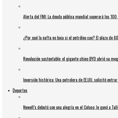
Alerta del FMI: La deuda pública mundial superará los 100 
¿Por qué la nafta no baja si el petróleo cae? El plazo de 
Revolución sustentable: el gigante chino BYD abrió su meg
Inversión histórica: Una petrolera de EE.UU. solicitó entr
Deportes
Newell’s debutó con una alegría en el Coloso: le ganó a Tal