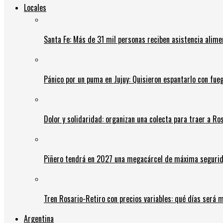
Locales
Santa Fe: Más de 31 mil personas reciben asistencia alime
Pánico por un puma en Jujuy: Quisieron espantarlo con fue
Dolor y solidaridad: organizan una colecta para traer a Ros
Piñero tendrá en 2027 una megacárcel de máxima seguridad
Tren Rosario-Retiro con precios variables: qué días será m
Argentina