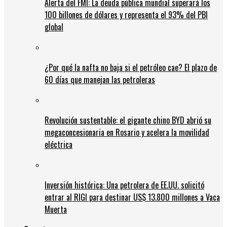
Alerta del FMI: La deuda pública mundial superará los
100 billones de dólares y representa el 93% del PBI
global
¿Por qué la nafta no baja si el petróleo cae? El plazo de
60 días que manejan las petroleras
Revolución sustentable: el gigante chino BYD abrió su
megaconcesionaria en Rosario y acelera la movilidad
eléctrica
Inversión histórica: Una petrolera de EE.UU. solicitó
entrar al RIGI para destinar US$ 13.800 millones a Vaca
Muerta