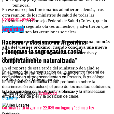
temporal.
En ese marco, los funcionarios admitieron además, tras
otra reunión de los ministros de salud de todas las
Continuar Leyendo
provincias en el Consejo Federal de Salud (Cofesa), que la
llegada de la segunda ola «es un hecho», y advirtieron que
Argentina
el problema son las «reuniones sociales».
Racismo y clasismo en Argentina:
Las
nuevas medidas se conocerán esta semana, no más
allá del viernes próximo, cuando concluya una nueva
“Tenemos la segregación racial
prórroga del Distanciamiento
Social Preventivo y
completamente naturalizada”
Obligatorio (Dispo).
En el reporte de esta tarde del Ministerio de Salud se
En el marco de la organización de un encuentro federal de
diagnosticaron 20.870 casos de coronavirus y se
comunidades afrodescendientes en Rosario, la psicóloga
notificaron 163 fallecimientos.
social y activista Natacha Giusto profundiza sobre la
discriminación estructural, el peso de los insultos cotidianos,
la falsa narrativa de la «Argentina blanca» y la intersección
Temas relacionados:
actualidad
entre el color de piel y la posición de clase.
Siguente
Coronavirus en Argentina: 22.039 contagios y 199 muertes