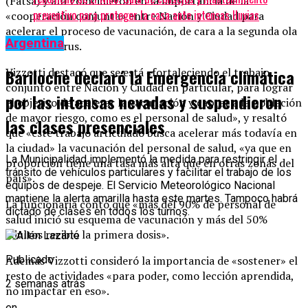
(Fatsa) y allí coincidieron en la importancia de la
preventivo para proteger la casa ante intensas lluvias
«cooperación conjunta» entre Nación y Ciudad para
acelerar el proceso de vacunación, de cara a la segunda ola
Argentina
de coronavirus.
Vizzotti destacó que se está «fortaleciendo el trabajo
Bariloche declaró la Emergencia climática
conjunto entre Nación y Ciudad en particular, para lograr
por las intensas nevadas y suspendieron
el objetivo de acelerar la vacunación y captar a la población
de mayor riesgo, como es el personal de salud», y resaltó
las clases presenciales
que «este trabajo articulado busca acelerar más todavía en
la ciudad» la vacunación del personal de salud, «ya que en
La Municipalidad implementó la medida para restringir el
proporción tiene una tasa más alta que en otras zonas del
tránsito de vehículos particulares y facilitar el trabajo de los
país».
equipos de despeje. El Servicio Meteorológico Nacional
mantiene la alerta amarilla hasta este martes. Tampoco habrá
La funcionaria contó que «más del 90% de personal de
dictado de clases en todos los turnos.
salud inició su esquema de vacunación y más del 50%
adultos recibió la primera dosis».
Además Vizzotti consideró la importancia de «sostener» el
Publicado
resto de actividades «para poder, como lección aprendida,
2 semanas atrás
no impactar en eso».
en