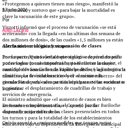
«Protegemos a quienes tienen mas riesgo», manifestó la
funcionaria, y sostuvo que «para bajar la mortalidad es
27 julio 2026
clave la vacunación de este grupo».
Por
Vizzotti informó que el proceso de vacunación «se está
Ailén Lazarte
acelerando» con la llegada «en las ultimas dos semana de
dos millones de dosis», de las cuales «1,5 millones ya están
Alerta meteorológico y suspensión de clases
distribuidas en las jurisdicciones».
En el marco de una alerta meteorológico de nivel amarillo
Por su parte, Quirós señaló que siguen «cooperando para
por nevadas que se extenderá hasta el martes inclusive, el
poder lograr lo más importante, poder llevar la mayor
municipio de San Carlos de Bariloche declaró la Emergencia
cantidad de vacunas lo más rápido posible», y agradeció a la
climática. La decisión busca reducir al mínimo la
ministra por la «colaboración» y el «enorme esfuerzo» del
circulación de vehículos particulares para evitar accidentes
gremio Fatsa para «acercar más rápidamente las vacunas a
y priorizar el desplazamiento de cuadrillas de trabajo y
la gente».
servicios de emergencia.
El ministro admitió que «el aumento de casos es bien
De manera complementaria, el Consejo Escolar Bariloche
acelerado en los últimos días» y apostó por la
dispuso la suspensión de las clases presenciales en todos
«intensificación del testeo».
los turnos y para la totalidad de los establecimientos
Quirós apuntó a «mejores medidas que tengan mejor
educativos bajo su dependencia. La Emergencia municipal