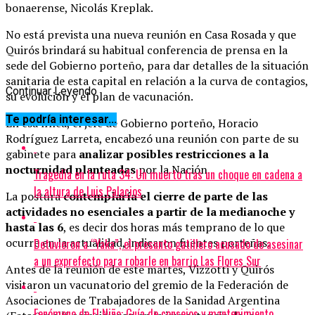
bonaerense, Nicolás Kreplak.
No está prevista una nueva reunión en Casa Rosada y que
Quirós brindará su habitual conferencia de prensa en la
sede del Gobierno porteño, para dar detalles de la situación
sanitaria de esta capital en relación a la curva de contagios,
Continuar Leyendo
su evolución y el plan de vacunación.
Te podría interesar...
En esa línea, el jefe de Gobierno porteño, Horacio
Rodríguez Larreta, encabezó una reunión con parte de su
gabinete para
analizar posibles restricciones a la
nocturnidad planteadas
por la Nación.
Tragedia en la ruta 34: Un muerto tras un choque en cadena a
la altura de Luis Palacios
La postura
contemplaría el cierre de parte de las
actividades no esenciales a partir de la medianoche y
hasta las 6
, es decir dos horas más temprano de lo que
ocurre en la actualidad, indicaron fuentes porteñas.
Detuvieron a “Yaka”, el presunto gatillero acusado de asesinar
a un exprefecto para robarle en barrio Las Flores Sur
Antes de la reunión de este martes, Vizzotti y Quirós
visitaron un vacunatorio del gremio de la Federación de
Asociaciones de Trabajadores de la Sanidad Argentina
Fenómeno de El Niño: Guía de consejos y mantenimiento