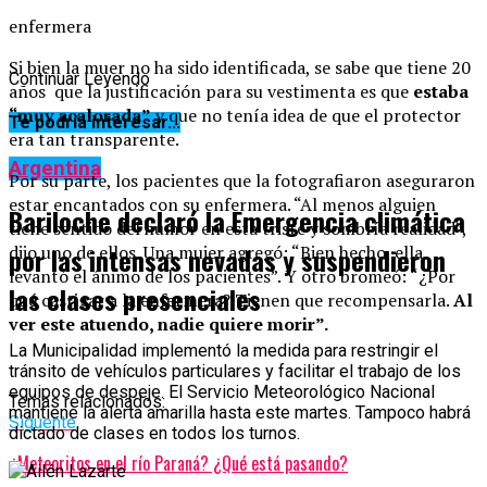
enfermera
Si bien la muer no ha sido identificada, se sabe que tiene 20
Continuar Leyendo
años que la justificación para su vestimenta es que
estaba
“muy acalorada”
y que no tenía idea de que el protector
Te podría interesar...
era tan transparente.
Argentina
Por su parte, los pacientes que la fotografiaron aseguraron
estar encantados con su enfermera. “Al menos alguien
Bariloche declaró la Emergencia climática
tiene sentido del humor en esta triste y sombría realidad”,
dijo uno de ellos. Una mujer agregó: “Bien hecho, ella
por las intensas nevadas y suspendieron
levantó el ánimo de los pacientes”. Y otro bromeó: “¿Por
las clases presenciales
qué castigar a la enfermera? Tienen que recompensarla.
Al
ver este atuendo, nadie quiere morir”.
La Municipalidad implementó la medida para restringir el
tránsito de vehículos particulares y facilitar el trabajo de los
equipos de despeje. El Servicio Meteorológico Nacional
Temas relacionados:
mantiene la alerta amarilla hasta este martes. Tampoco habrá
Siguente
dictado de clases en todos los turnos.
¿Meteoritos en el río Paraná? ¿Qué está pasando?