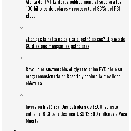
Alerta del FMI: La deuda pública mundial superará los
100 billones de dólares y representa el 93% del PBI
global
¿Por qué la nafta no baja si el petróleo cae? El plazo de
60 días que manejan las petroleras
Revolución sustentable: el gigante chino BYD abrió su
megaconcesionaria en Rosario y acelera la movilidad
eléctrica
Inversión histórica: Una petrolera de EE.UU. solicitó
entrar al RIGI para destinar US$ 13.800 millones a Vaca
Muerta