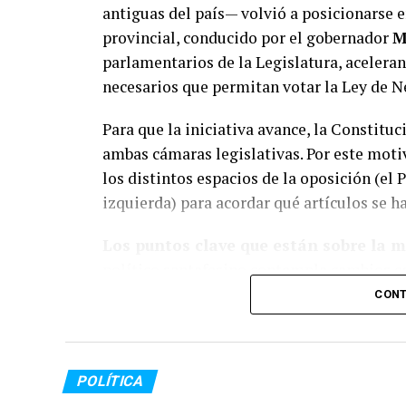
antiguas del país— volvió a posicionarse en
provincial, conducido por el gobernador
M
Durante las diligencias sobre la calzada, 
parlamentarios de la Legislatura, acelera
cuales quedaron a resguardo para ser some
necesarios que permitan votar la Ley de N
hay personas detenidas por el hecho.
Para que la iniciativa avance, la Constituc
ambas cámaras legislativas. Por este moti
los distintos espacios de la oposición (el P
izquierda) para acordar qué artículos se ha
Los puntos clave que están sobre la 
político santafesino contempla cambios es
CONT
Autonomía Municipal:
Un reclamo
capital provincial. Permitirá a los 
definir sus esquemas de gobernanza 
POLÍTICA