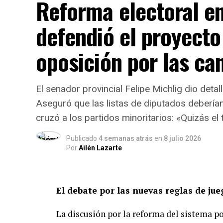
Reforma electoral en
Reelección y límites a mandato
mandato consecutivo para la fórmu
defendió el proyecto
en Santa Fe), al tiempo que se busca 
legisladores, intendentes y concejal
oposición por las ca
Modernización del sistema judic
constitucionales al nuevo Código Pro
El senador provincial Felipe Michlig dio deta
Público de la Acusación (MPA) y ot
Aseguró que las listas de diputados deberían
de seguridad pública.
cruzó a los partidos minoritarios: «Quizás el
Publicado
4 semanas atrás
en
8 julio 2026
Eliminación de privilegios y fue
Por
Ailén Lazarte
que cualquier funcionario pueda ser 
principio de igualdad ante la ley.
El debate por las nuevas reglas de ju
Ampliación de derechos:
Incorpor
del medio ambiente, la conectividad 
La discusión por la reforma del sistema po