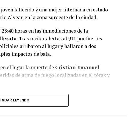
 joven fallecido y una mujer internada en estado
rio Alvear, en la zona suroeste de la ciudad.
 23:40 horas en las inmediaciones de la
fferata
. Tras recibir alertas al 911 por fuertes
oliciales arribaron al lugar y hallaron a dos
iples impactos de bala.
en el lugar la muerte de
Cristian Emanuel
eridas de arma de fuego localizadas en el tórax y
iciales
N.L.M.
, también de 24 años, sufrió un
INUAR LEYENDO
ue derivada de urgencia al Hospital de
onde permanece internada con pronóstico
d.