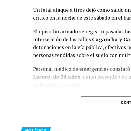
Un letal ataque a tiros dejó como saldo un
crítico en la noche de este sábado en el bar
El episodio armado se registró pasadas las
intersección de las calles
Cagancha y Ca
detonaciones en la vía pública, efectivos p
personas tendidas sobre el suelo con múlt
Personal médico de emergencias constató 
Lucero, de 24 años
, quien presentó dos h
en la zona del cuello.
En tanto, una joven identificada con las in
CONT
impacto de bala en la región abdominal. F
Emergencias Clemente Álvarez (HECA), d
reservado y en estado de extrema graveda
POLÍTICA