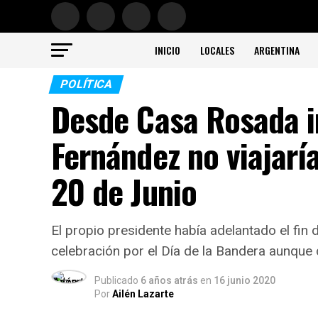
INICIO
LOCALES
ARGENTINA
POLÍTICA
Desde Casa Rosada i
Fernández no viajaría
20 de Junio
El propio presidente había adelantado el fin 
celebración por el Día de la Bandera aunque 
Publicado
6 años atrás
en
16 junio 2020
Por
Ailén Lazarte