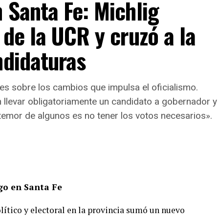
 Santa Fe: Michlig
s:
Se debate la posibilidad de habilitar un segundo
la de Gobernador y Vicegobernador (hoy prohibido
 de la UCR y cruzó a la
fijar un tope a las reelecciones indefinidas para
es.
ndidaturas
ial y de seguridad:
Adecuar las garantías
cesal Penal, fortaleciendo el rol del Ministerio
lles sobre los cambios que impulsa el oficialismo.
orgando rango constitucional a herramientas clave
 llevar obligatoriamente un candidato a gobernador y
 temor de algunos es no tener los votos necesarios».
ros:
Reformas en la inmunidad parlamentaria para
investigado sin trabas judiciales, garantizando el
ego en Santa Fe
ación explícita del derecho al agua, la protección
digital y la constitucionalización del equilibrio
lítico y electoral en la provincia sumó un nuevo