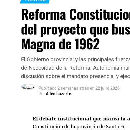
La mecánica del ataque y las 
Reforma Constitucion
De acuerdo con las primeras reconstruccion
del proyecto que bus
ejecutado por un hombre —cuya identidad a
bordo de un automóvil. Sin descender del 
Magna de 1962
grupo de personas que se encontraba reunid
inmediatamente.
El Gobierno provincial y las principales fuerz
La fiscal de la Unidad de Homicidios Dolo
de Necesidad de la Reforma. Autonomía munici
Gabinete Criminalístico de la Policía de I
discusión sobre el mandato presencial y ejecu
Relevamiento integral y levantamien
Publicado
2 semanas atrás
en
22 julio 2026
Por
Ailén Lazarte
Toma de testimonios a vecinos y tes
El debate institucional que marca la 
Relevamiento y análisis de cámaras 
Constitución de la provincia de Santa Fe 
inmediaciones.