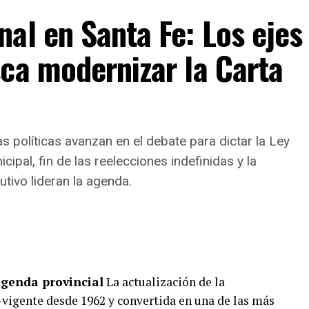
pericias
al en Santa Fe: Los ejes
es realizadas por la Fiscalía, el ataque fue
ca modernizar la Carta
ún no fue establecida— que arribó a la zona a
vehículo, abrió fuego de manera directa hacia un
o en la vía pública y se dio a la fuga
as políticas avanzan en el debate para dictar la Ley
sos,
Marina Vigo
, ordenó la intervención del
pal, fin de las reelecciones indefinidas y la
nvestigaciones (PDI) para efectuar:
tivo lideran la agenda.
to de rastros en la escena del crimen.
tigos presenciales.
agenda provincial
La actualización de la
de videovigilancia públicas y privadas en las
—vigente desde 1962 y convertida en una de las más