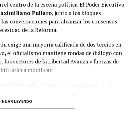
 el centro de la escena política. El Poder Ejecutivo
aximiliano Pullaro
, junto a los bloques
los peritos secuestraron
tres vainas servidas
, las
n las conversaciones para alcanzar los consensos
tidas a peritajes balísticos. Hasta el momento no
ecesidad de la Reforma.
ión exige una mayoría calificada de dos tercios en
vo, el oficialismo mantiene rondas de diálogo con
J, los sectores de la Libertad Avanza y fuerzas de
bilitarán a modificar.
mesa
El borrador de temas que impulsa el arco
tructurales para la provincia:
INUAR LEYENDO
 histórico para ciudades como
Rosario
y la
municipios dictar sus propias Cartas Orgánicas,
y administrar recursos de forma directa.