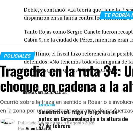
estar encerrado en Piñero», señaló el funcionar
Doble, y continuó: «La teoría que tiene la Fisca
TE PODRÍA 
dispararon en su huida contra los centinelas o 
Tanto Rojas como Sergio Cañete fueron recaptu
Cabin 9, de la ciudad de Pérez, mientras eran t
Por último, el fiscal hizo referencia a la posib
POLICIALES
detenidos: «No tenemos todavía ninguna de la
Tragedia en la ruta 34: 
de las pesquisas que estamos siguiendo».
choque en cadena a la al
TEMAS RELACIONADOS:
Ocurrió sobre la traza en sentido a Rosario e involucró
ANTERIOR
en la zona por un importante operativo de las fuerza
Siniestro vial, fuga y larga fila de
autos en Circunvalación a la altura de
Publicado
3 días atrás
en
5 agosto 2026
27 de febrero
Por
Ailén Lazarte