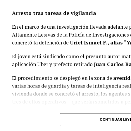
Arresto tras tareas de vigilancia
En el marco de una investigación llevada adelante p
Altamente Lesivas de la Policía de Investigaciones 
concretó la detención de
Uriel Ismael F., alias “
El joven está sindicado como el presunto autor mat
aplicación Uber y prefecto retirado
Juan Carlos Ba
El procedimiento se desplegó en la zona de
avenid
varias horas de guardia y tareas de inteligencia real
vivienda donde se concretó el arresto, los agentes 
tres de ellos operativos— que serán sometidos a per
El crimen del chofer en colectora de
CONTINUAR LEY
El detenido registraba pedido de captura emitido po