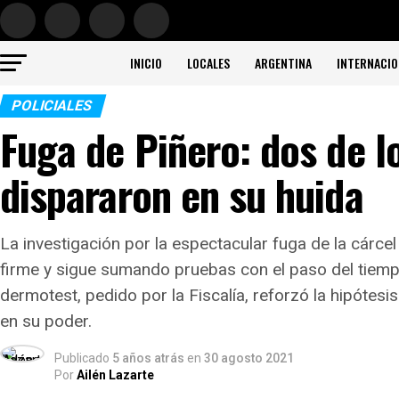
INICIO
LOCALES
ARGENTINA
INTERNACIO
POLICIALES
Fuga de Piñero: dos de l
dispararon en su huida
La investigación por la espectacular fuga de la cárce
firme y sigue sumando pruebas con el paso del tiemp
dermotest, pedido por la Fiscalía, reforzó la hipótes
en su poder.
Publicado
5 años atrás
en
30 agosto 2021
Por
Ailén Lazarte