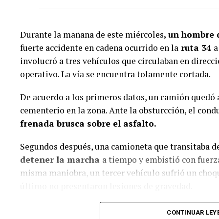
Durante la mañana de este miércoles
, un hombre 
fuerte accidente en cadena ocurrido en la
ruta 34
a
involucró a tres vehículos que circulaban en direcc
operativo. La vía se encuentra tolamente cortada.
De acuerdo a los primeros datos, un camión quedó a
cementerio en la zona. Ante la obsturcción, el cond
frenada brusca sobre el asfalto.
Segundos después, una camioneta que transitaba d
detener la marcha
a tiempo y embistió con fuerza
misma maniobra, un tercer vehículo sufrió un choq
último no presentaron lesiones de gravedad.
A causa del fuerte golpe, el conductor del Chevrolet
CONTINUAR LEY