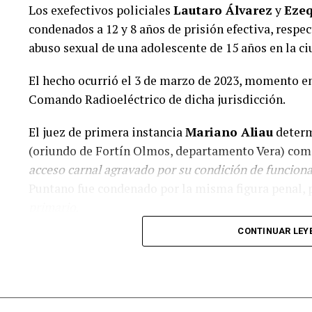
Los exefectivos policiales
Lautaro Álvarez
y
Ezeq
audiencia imputativa en el Centro de Justicia Penal
condenados a 12 y 8 años de prisión efectiva, respec
abuso sexual de una adolescente de 15 años en la c
El hecho ocurrió el 3 de marzo de 2023, momento en
Comando Radioeléctrico de dicha jurisdicción.
El juez de primera instancia
Mariano Aliau
determ
(oriundo de Fortín Olmos, departamento Vera) como
acceso carnal agravado por su condición de funciona
Puntano fue condenado por la misma figura penal, p
primario
.
CONTINUAR LEY
El ataque a bordo del patrullero ofici
De acuerdo con la reconstrucción de la Fiscalía, la a
madrugada del 3 de marzo de 2023 sobre la
ruta A0
Los Nogales
, en la localidad de Roldán.