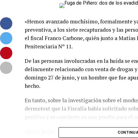
«Hemos avanzado muchísimo, formalmente ya 
preventiva, a los siete recapturados y las per
el fiscal Franco Carbone, quién junto a Matías 
Penitenciaria Nº 11.
De las personas involucradas en la huida se e
delincuente relacionado con venta de drogas y 
domingo 27 de junio, y un hombre que fue apu
hecho.
En tanto, sobre la investigación sobre el modu
dermotest que la Fiscalía había solicitado sob
positivo y se convierte en una prueba para el c
«(Joel) Rojas, según lo que nosotros pensamos
CONTINUA