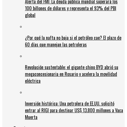
Alerta del FMI: La deuda pública mundial superará los
100 billones de dólares y representa el 93% del PBI
global
¿Por qué la nafta no baja si el petróleo cae? El plazo de
60 días que manejan las petroleras
Revolución sustentable: el gigante chino BYD abrió su
megaconcesionaria en Rosario y acelera la movilidad
eléctrica
Inversión histórica: Una petrolera de EE.UU. solicitó
entrar al RIGI para destinar US$ 13.800 millones a Vaca
Muerta