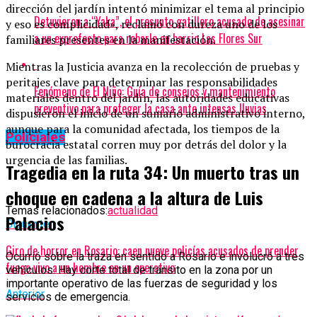
dirección del jardín intentó minimizar el tema al principio
Detuvieron a “Yaka”, el presunto gatillero acusado de asesinar
y eso es complicidad», reclamó con dureza uno de los
a un exprefecto para robarle en barrio Las Flores Sur
familiares presentes en la manifestación.
Mientras la Justicia avanza en la recolección de pruebas y
peritajes clave para determinar las responsabilidades
Fenómeno de El Niño: Guía de consejos y mantenimiento
materiales dentro del jardín, las autoridades educativas
preventivo para proteger la casa ante intensas lluvias
dispusieron el inicio de un sumario administrativo interno,
aunque para la comunidad afectada, los tiempos de la
Policiales
burocracia estatal corren muy por detrás del dolor y la
urgencia de las familias.
Tragedia en la ruta 34: Un muerto tras un
choque en cadena a la altura de Luis
Temas relacionados:
actualidad
Palacios
Siguente
Giro de horror en Rosario: caen nueve policías acusados de prender
Ocurrió sobre la traza en sentido a Rosario e involucró a tres
fuego vivo a un hombre en un operativo
vehículos. Hay corte total de tránsito en la zona por un
importante operativo de las fuerzas de seguridad y los
Anterior
servicios de emergencia.