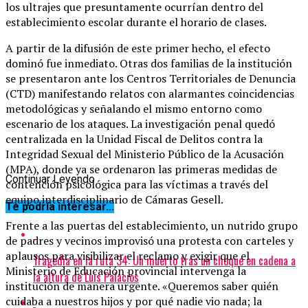
los ultrajes que presuntamente ocurrían dentro del
establecimiento escolar durante el horario de clases.
A partir de la difusión de este primer hecho, el efecto
dominó fue inmediato. Otras dos familias de la institución
se presentaron ante los Centros Territoriales de Denuncia
(CTD) manifestando relatos con alarmantes coincidencias
metodológicas y señalando el mismo entorno como
escenario de los ataques. La investigación penal quedó
centralizada en la Unidad Fiscal de Delitos contra la
Integridad Sexual del Ministerio Público de la Acusación
(MPA), donde ya se ordenaron las primeras medidas de
Continuar Leyendo
contención psicológica para las víctimas a través del
equipo interdisciplinario de Cámaras Gesell.
Te podría interesar...
Frente a las puertas del establecimiento, un nutrido grupo
de padres y vecinos improvisó una protesta con carteles y
aplausos para visibilizar el reclamo y exigir que el
Tragedia en la ruta 34: Un muerto tras un choque en cadena a
Ministerio de Educación provincial intervenga la
la altura de Luis Palacios
institución de manera urgente. «Queremos saber quién
cuidaba a nuestros hijos y por qué nadie vio nada; la