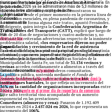
inició anoche la huelga general en todos los distritos
municipal financiada por el Fondo de Asistencia Alimentaria. En
provinciales.
lo que va de 2026 ya se administraron más de 5,3 millones de
«Los choferes alineados en el gremio demostraron su
raciones entre comidas y copas de leche.
compromiso desde el primer momento en la primera línea de
los servicios esenciales, en plena pandemia de coronavirus, y
Publicado
no merecen de forma alguna este trato», apuntó Fernández.
1 semana atrás
El dirigente, quien integra la
Confederación Argentina de
en
Trabajadores del Transporte (CATT)
, explicó que luego de
27 julio 2026
más de 20 días de negociaciones y cuatro audiencias y, no
Por
obstante las reiteradas advertencias respecto de la inminente
Ailén Lazarte
problemática salarial,
«los empresarios dijeron no poder
pagar».
Consolidación y crecimiento de la red de asistencia
Para el sindicalista, esa postura patronal es «ilegítima y
La demanda de ayuda social en la capital provincial continúa
ofensiva», y «pone en jaque el sustento de 35 mil choferes del
mostrando una curva ascendente. Según datos preliminares
interior» de la Argentina, concluyó
relevados por la Secretaría de Políticas Sociales de la
Municipalidad de Santa Fe, un total de
31.134 vecinos y
vecinas
acceden cotidianamente a alimentos a través del
sistema de comedores y merenderos comunitarios.
Temas relacionados:
actualidad
La política pública, sostenida mediante el
Fondo de
Siguente
Empleada doméstica halló muchísimo dinero, lo devolvió y donó la
Asistencia Alimentaria
, cubre actualmente a
164
recompensa
instituciones barriales
, lo que refleja un incremento del
36% en la cantidad de organizaciones incorporadas
entre
Anterior
Rosario: poca gente en el primer día de reapertura de comercios
2024 y 2026.
Este salto territorial vino acompañado de un aumento
exponencial en las prestaciones:
Comedores (almuerzo y cena):
Pasaron de 1.192.409
raciones en 2024 a
2.457.024 en 2026
, lo que representa un
incremento del
106%
.