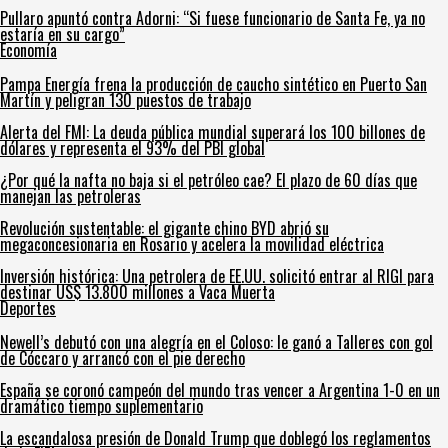
Pullaro apuntó contra Adorni: “Si fuese funcionario de Santa Fe, ya no
estaría en su cargo”
Economía
Pampa Energía frena la producción de caucho sintético en Puerto San
Martín y peligran 130 puestos de trabajo
Alerta del FMI: La deuda pública mundial superará los 100 billones de
dólares y representa el 93% del PBI global
¿Por qué la nafta no baja si el petróleo cae? El plazo de 60 días que
manejan las petroleras
Revolución sustentable: el gigante chino BYD abrió su
megaconcesionaria en Rosario y acelera la movilidad eléctrica
Inversión histórica: Una petrolera de EE.UU. solicitó entrar al RIGI para
destinar US$ 13.800 millones a Vaca Muerta
Deportes
Newell’s debutó con una alegría en el Coloso: le ganó a Talleres con gol
de Cóccaro y arrancó con el pie derecho
España se coronó campeón del mundo tras vencer a Argentina 1-0 en un
dramático tiempo suplementario
La escandalosa presión de Donald Trump que doblegó los reglamentos