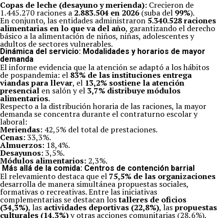
Copas de leche (desayuno y merienda):
Crecieron de
1.445.270 raciones a
2.883.504 en 2026
(suba del
99%
).
En conjunto, las entidades administraron
5.340.528 raciones
alimentarias en lo que va del año
, garantizando el derecho
básico a la alimentación de niños, niñas, adolescentes y
adultos de sectores vulnerables.
Dinámica del servicio: Modalidades y horarios de mayor
demanda
El informe evidencia que la atención se adaptó a los hábitos
de pospandemia: el
83% de las instituciones entrega
viandas para llevar
, el
13,2% sostiene la atención
presencial
en salón y el
3,7% distribuye módulos
alimentarios
.
Respecto a la distribución horaria de las raciones, la mayor
demanda se concentra durante el contraturno escolar y
laboral:
Meriendas:
42,5% del total de prestaciones.
Cenas:
33,3%.
Almuerzos:
18,4%.
Desayunos:
3,5%.
Módulos alimentarios:
2,3%.
Más allá de la comida: Centros de contención barrial
El relevamiento destaca que el
75,5% de las organizaciones
desarrolla de manera simultánea propuestas sociales,
formativas o recreativas. Entre las iniciativas
complementarias se destacan los
talleres de oficios
(34,3%)
, las
actividades deportivas (22,8%)
, las
propuestas
culturales (14,3%)
y otras acciones comunitarias (28,6%).