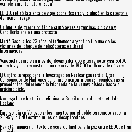
completamente naturalizada”
EE. UU. retiró la alerta de viaje sobre Rosario y la ubicó en la categoría
de menor riesgo
Un buque de guerra británico cruzó aguas argentinas sin aviso y
Cancillería analiza una protesta
Murió Gaspi a los 23 años: el influencer argentino fue una de las
víctimas del choque de helicópteros en Brasil
Internacional
Venezuela cumple un mes del devastador doble terremoto: casi 5.400
muertos y una reconstrucción de más de 19.500 millones de dólares
El Centro Europeo para la Investigación Nuclear pausará el Gran
Colisionador de Hadrones para implementar mejoras tecnológicas sin
precedentes, deteniendo la búsqueda de la «nueva física» hasta el
próximo ciclo.
Noruega hace historia al eliminar a Brasil con un doblete letal de
Haaland
Emergencia en Venezuela: los muertos por el doble terremoto suben a
2.595 y la ONU estima miles de desaparecidos
Pakistán anuncia un texto de acuerdo final para la paz entre EE.UU. e Irán
Policiales