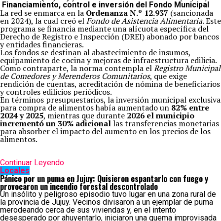
Financiamiento, control e inversión del Fondo Municipal
La red se enmarca en la
Ordenanza N.º 12.937
(sancionada
en 2024), la cual creó el
Fondo de Asistencia Alimentaria
. Este
programa se financia mediante una alícuota específica del
Derecho de Registro e Inspección (DREI) abonado por bancos
y entidades financieras.
Los fondos se destinan al abastecimiento de insumos,
equipamiento de cocina y mejoras de infraestructura edilicia.
Como contraparte, la norma contempla el
Registro Municipal
de Comedores y Merenderos Comunitarios
, que exige
rendición de cuentas, acreditación de nómina de beneficiarios
y controles edilicios periódicos.
En términos presupuestarios, la inversión municipal exclusiva
para compra de alimentos había aumentado un
82% entre
2024 y 2025
, mientras que durante
2026 el municipio
incrementó un 30% adicional
las transferencias monetarias
para absorber el impacto del aumento en los precios de los
alimentos.
Continuar Leyendo
Locales
Pánico por un puma en Jujuy: Quisieron espantarlo con fuego y
provocaron un incendio forestal descontrolado
Un insólito y peligroso episodio tuvo lugar en una zona rural de
la provincia de Jujuy. Vecinos divisaron a un ejemplar de puma
merodeando cerca de sus viviendas y, en el intento
desesperado por ahuyentarlo, iniciaron una quema improvisada