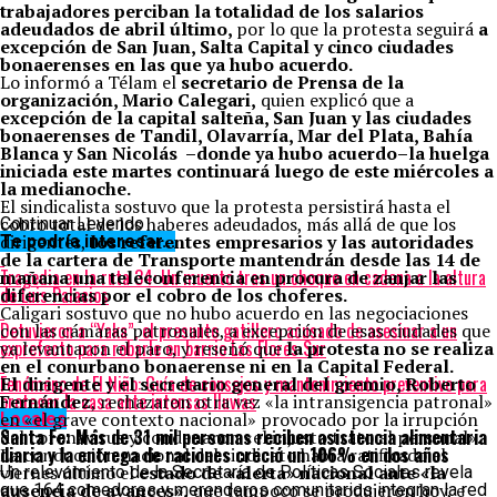
trabajadores perciban la totalidad de los salarios
adeudados de abril último,
por lo que la protesta seguirá
a
excepción de San Juan, Salta Capital y cinco ciudades
bonaerenses en las que ya hubo acuerdo.
Lo informó a Télam el
secretario de Prensa de la
organización, Mario Calegari,
quien explicó que a
excepción de la capital salteña, San Juan y las ciudades
bonaerenses de Tandil, Olavarría, Mar del Plata, Bahía
Blanca y San Nicolás –donde ya hubo acuerdo–la huelga
iniciada este martes continuará luego de este miércoles a
la medianoche.
El sindicalista sostuvo que la protesta persistirá hasta el
cobro total de los haberes adeudados, más allá de que los
Continuar Leyendo
dirigentes,
los referentes empresarios y las autoridades
Te podría interesar...
de la cartera de Transporte mantendrán desde las 14 de
Tragedia en la ruta 34: Un muerto tras un choque en cadena a la altura
mañana una teleconferencia en procura de zanjar las
de Luis Palacios
diferencias por el cobro de los choferes.
Caligari sostuvo que no hubo acuerdo en las negociaciones
Detuvieron a “Yaka”, el presunto gatillero acusado de asesinar a un
con las cámaras patronales, a excepción de esas ciudades que
exprefecto para robarle en barrio Las Flores Sur
ya levantaron el paro, y reseñó que
la protesta no se realiza
en el conurbano bonaerense ni en la Capital Federal.
Fenómeno de El Niño: Guía de consejos y mantenimiento preventivo para
El dirigente y el secretario general del gremio, Roberto
proteger la casa ante intensas lluvias
Fernández
, rechazaron otra vez «la intransigencia patronal»
en «el grave contexto nacional» provocado por la irrupción
Locales
Santa Fe: Más de 31 mil personas reciben asistencia alimentaria
del coronavirus y condenaron «el injusto trato al personal».
diaria y la entrega de raciones creció un 106% en dos años
La conducción nacional del sindicato había ratificado el
viernes último el
estado de «alerta» nacional ante «la
Un relevamiento de la Secretaría de Políticas Sociales revela
ausencia de avances»,
que tampoco se produjeron hoy, e
que 164 comedores y merenderos comunitarios integran la red