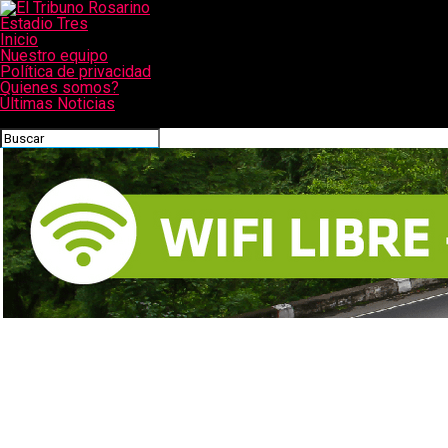
Estadio Tres
Inicio
Nuestro equipo
Política de privacidad
Quienes somos?
Últimas Noticias
CONECTATE CON NOSOTROS