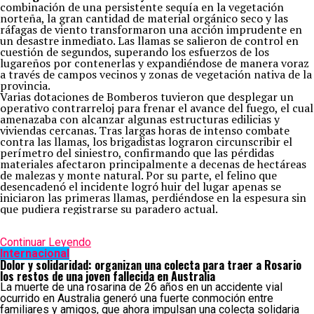
combinación de una persistente sequía en la vegetación
norteña, la gran cantidad de material orgánico seco y las
ráfagas de viento transformaron una acción imprudente en
un desastre inmediato. Las llamas se salieron de control en
cuestión de segundos, superando los esfuerzos de los
lugareños por contenerlas y expandiéndose de manera voraz
a través de campos vecinos y zonas de vegetación nativa de la
provincia.
Varias dotaciones de Bomberos tuvieron que desplegar un
operativo contrarreloj para frenar el avance del fuego, el cual
amenazaba con alcanzar algunas estructuras edilicias y
viviendas cercanas. Tras largas horas de intenso combate
contra las llamas, los brigadistas lograron circunscribir el
perímetro del siniestro, confirmando que las pérdidas
materiales afectaron principalmente a decenas de hectáreas
de malezas y monte natural. Por su parte, el felino que
desencadenó el incidente logró huir del lugar apenas se
iniciaron las primeras llamas, perdiéndose en la espesura sin
que pudiera registrarse su paradero actual.
Continuar Leyendo
Internacional
Dolor y solidaridad: organizan una colecta para traer a Rosario
los restos de una joven fallecida en Australia
La muerte de una rosarina de 26 años en un accidente vial
ocurrido en Australia generó una fuerte conmoción entre
familiares y amigos, que ahora impulsan una colecta solidaria