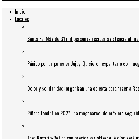
Inicio
Locales
Santa Fe: Más de 31 mil personas reciben asistencia alime
Pánico por un puma en Jujuy: Quisieron espantarlo con fue
Dolor y solidaridad: organizan una colecta para traer a Ros
Piñero tendrá en 2027 una megacárcel de máxima seguridad
Tren Rosario-Retiro con precios variables: qué días será m