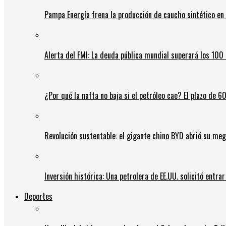
Pampa Energía frena la producción de caucho sintético en 
Alerta del FMI: La deuda pública mundial superará los 100 
¿Por qué la nafta no baja si el petróleo cae? El plazo de 
Revolución sustentable: el gigante chino BYD abrió su meg
Inversión histórica: Una petrolera de EE.UU. solicitó entr
Deportes