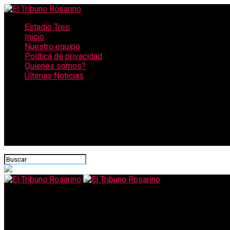
Estadio Tres
Inicio
Nuestro equipo
Política de privacidad
Quienes somos?
Últimas Noticias
CONECTATE CON NOSOTROS
El Tribuno Rosarino
Megaoperativo en Rosario: desbaratan red narco vinculada a un t