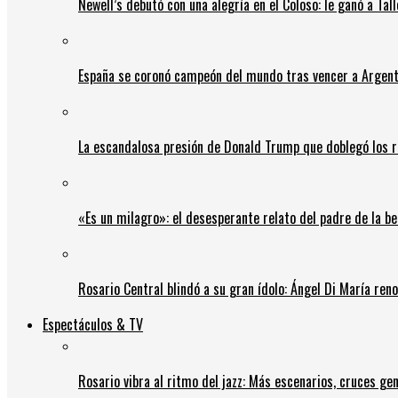
Newell’s debutó con una alegría en el Coloso: le ganó a Tal
España se coronó campeón del mundo tras vencer a Argent
La escandalosa presión de Donald Trump que doblegó los r
«Es un milagro»: el desesperante relato del padre de la b
Rosario Central blindó a su gran ídolo: Ángel Di María ren
Espectáculos & TV
Rosario vibra al ritmo del jazz: Más escenarios, cruces gen