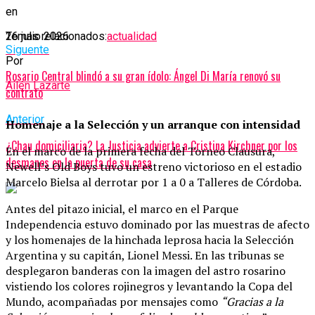
en
26 julio 2026
Temas relacionados:
actualidad
Siguente
Por
Rosario Central blindó a su gran ídolo: Ángel Di María renovó su
Ailén Lazarte
contrato
Anterior
Homenaje a la Selección y un arranque con intensidad
¿Chau domiciliaria? La Justicia advierte a Cristina Kirchner por los
En el marco de la primera fecha del Torneo Clausura,
desmanes en la puerta de su casa
Newell’s Old Boys tuvo un estreno victorioso en el estadio
Marcelo Bielsa al derrotar por 1 a 0 a Talleres de Córdoba.
Antes del pitazo inicial, el marco en el Parque
Independencia estuvo dominado por las muestras de afecto
y los homenajes de la hinchada leprosa hacia la Selección
Argentina y su capitán, Lionel Messi. En las tribunas se
desplegaron banderas con la imagen del astro rosarino
vistiendo los colores rojinegros y levantando la Copa del
Mundo, acompañadas por mensajes como
“Gracias a la