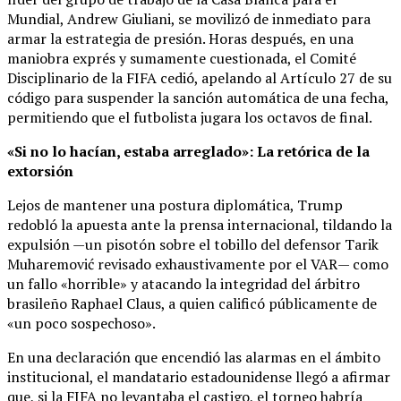
Mundial, Andrew Giuliani, se movilizó de inmediato para
armar la estrategia de presión. Horas después, en una
maniobra exprés y sumamente cuestionada, el Comité
Disciplinario de la FIFA cedió, apelando al Artículo 27 de su
código para suspender la sanción automática de una fecha,
permitiendo que el futbolista jugara los octavos de final.
«Si no lo hacían, estaba arreglado»: La retórica de la
extorsión
Lejos de mantener una postura diplomática, Trump
redobló la apuesta ante la prensa internacional, tildando la
expulsión —un pisotón sobre el tobillo del defensor Tarik
Muharemović revisado exhaustivamente por el VAR— como
un fallo «horrible» y atacando la integridad del árbitro
brasileño Raphael Claus, a quien calificó públicamente de
«un poco sospechoso».
En una declaración que encendió las alarmas en el ámbito
institucional, el mandatario estadounidense llegó a afirmar
que, si la FIFA no levantaba el castigo, el torneo habría