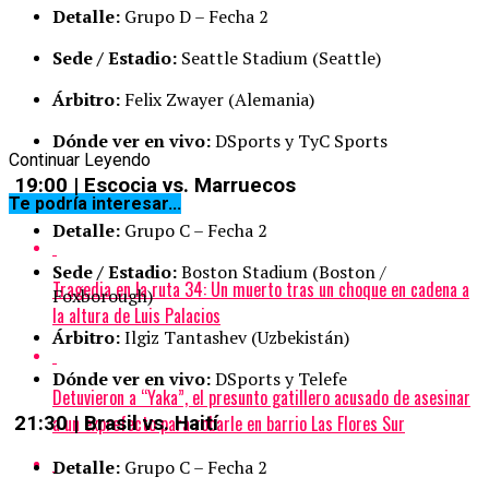
Detalle:
Grupo D – Fecha 2
Sede / Estadio:
Seattle Stadium (Seattle)
Árbitro:
Felix Zwayer (Alemania)
Dónde ver en vivo:
DSports y TyC Sports
Continuar Leyendo
19:00 | Escocia vs. Marruecos
Te podría interesar...
Detalle:
Grupo C – Fecha 2
Sede / Estadio:
Boston Stadium (Boston /
Tragedia en la ruta 34: Un muerto tras un choque en cadena a
Foxborough)
la altura de Luis Palacios
Árbitro:
Ilgiz Tantashev (Uzbekistán)
Dónde ver en vivo:
DSports y Telefe
Detuvieron a “Yaka”, el presunto gatillero acusado de asesinar
a un exprefecto para robarle en barrio Las Flores Sur
21:30 | Brasil vs. Haití
Detalle:
Grupo C – Fecha 2