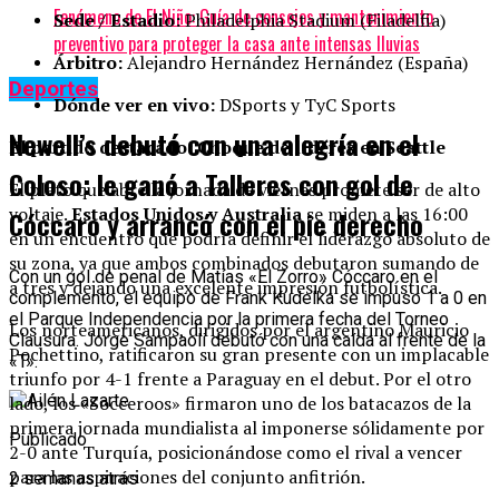
Fenómeno de El Niño: Guía de consejos y mantenimiento
Sede / Estadio:
Philadelphia Stadium (Filadelfia)
preventivo para proteger la casa ante intensas lluvias
Árbitro:
Alejandro Hernández Hernández (España)
Deportes
Dónde ver en vivo:
DSports y TyC Sports
Newell’s debutó con una alegría en el
El partido destacado: Choque de líderes en Seattle
Coloso: le ganó a Talleres con gol de
El plato que abre la jornada de viernes promete ser de alto
voltaje.
Estados Unidos y Australia
se miden a las 16:00
Cóccaro y arrancó con el pie derecho
en un encuentro que podría definir el liderazgo absoluto de
su zona, ya que ambos combinados debutaron sumando de
Con un gol de penal de Matías «El Zorro» Cóccaro en el
a tres y dejando una excelente impresión futbolística.
complemento, el equipo de Frank Kudelka se impuso 1 a 0 en
el Parque Independencia por la primera fecha del Torneo
Los norteamericanos, dirigidos por el argentino Mauricio
Clausura. Jorge Sampaoli debutó con una caída al frente de la
Pochettino, ratificaron su gran presente con un implacable
«T».
triunfo por 4-1 frente a Paraguay en el debut. Por el otro
lado, los «Socceroos» firmaron uno de los batacazos de la
primera jornada mundialista al imponerse sólidamente por
Publicado
2-0 ante Turquía, posicionándose como el rival a vencer
para las aspiraciones del conjunto anfitrión.
2 semanas atrás