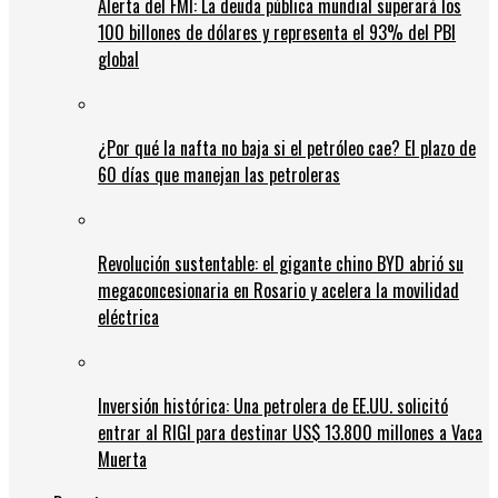
Alerta del FMI: La deuda pública mundial superará los
100 billones de dólares y representa el 93% del PBI
global
¿Por qué la nafta no baja si el petróleo cae? El plazo de
60 días que manejan las petroleras
Revolución sustentable: el gigante chino BYD abrió su
megaconcesionaria en Rosario y acelera la movilidad
eléctrica
Inversión histórica: Una petrolera de EE.UU. solicitó
entrar al RIGI para destinar US$ 13.800 millones a Vaca
Muerta