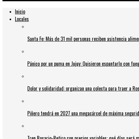
Inicio
Locales
Santa Fe: Más de 31 mil personas reciben asistencia alime
Pánico por un puma en Jujuy: Quisieron espantarlo con fue
Dolor y solidaridad: organizan una colecta para traer a Ros
Piñero tendrá en 2027 una megacárcel de máxima seguridad
Tren Rosario-Retiro con precios variables: qué días será m