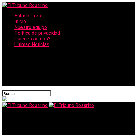
Estadio Tres
Inicio
Nuestro equipo
Política de privacidad
Quienes somos?
Últimas Noticias
CONECTATE CON NOSOTROS
El Tribuno Rosarino
Murió Gaspi a los 23 años: el influencer argentino fue una de las