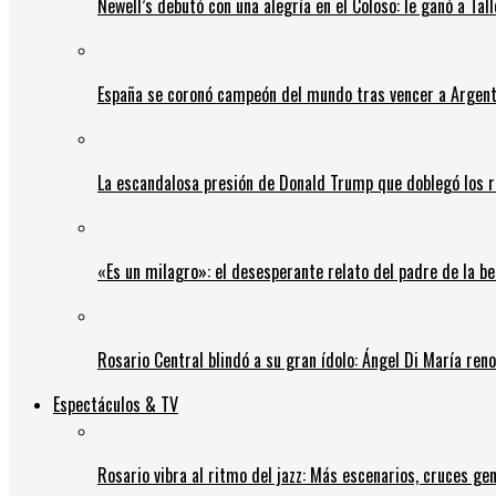
Newell’s debutó con una alegría en el Coloso: le ganó a Tal
España se coronó campeón del mundo tras vencer a Argent
La escandalosa presión de Donald Trump que doblegó los r
«Es un milagro»: el desesperante relato del padre de la b
Rosario Central blindó a su gran ídolo: Ángel Di María ren
Espectáculos & TV
Rosario vibra al ritmo del jazz: Más escenarios, cruces gen