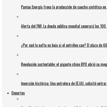
Pampa Energía frena la producción de caucho sintético en 
Alerta del FMI: La deuda pública mundial superará los 100 
¿Por qué la nafta no baja si el petróleo cae? El plazo de 
Revolución sustentable: el gigante chino BYD abrió su meg
Inversión histórica: Una petrolera de EE.UU. solicitó entr
Deportes