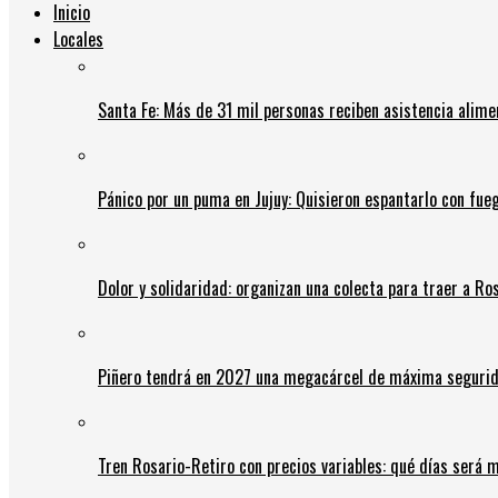
Inicio
Locales
Santa Fe: Más de 31 mil personas reciben asistencia alime
Pánico por un puma en Jujuy: Quisieron espantarlo con fue
Dolor y solidaridad: organizan una colecta para traer a Ros
Piñero tendrá en 2027 una megacárcel de máxima seguridad
Tren Rosario-Retiro con precios variables: qué días será m