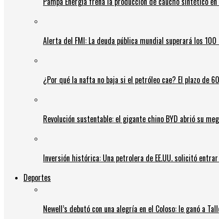
Pampa Energía frena la producción de caucho sintético en 
Alerta del FMI: La deuda pública mundial superará los 100 
¿Por qué la nafta no baja si el petróleo cae? El plazo de 
Revolución sustentable: el gigante chino BYD abrió su meg
Inversión histórica: Una petrolera de EE.UU. solicitó entr
Deportes
Newell’s debutó con una alegría en el Coloso: le ganó a Tal