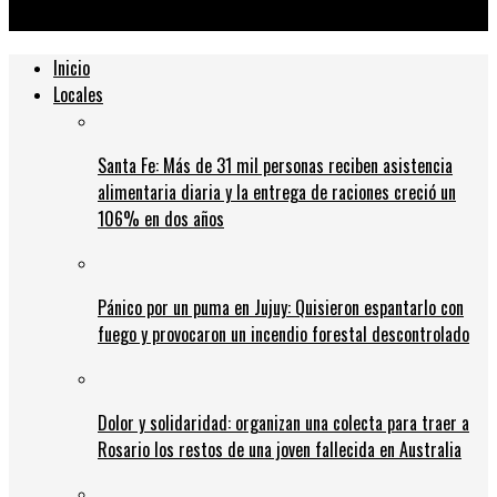
los dueños amenaza con vaciar el emblemático edificio
Inicio
Locales
Santa Fe: Más de 31 mil personas reciben asistencia
alimentaria diaria y la entrega de raciones creció un
106% en dos años
Pánico por un puma en Jujuy: Quisieron espantarlo con
fuego y provocaron un incendio forestal descontrolado
Dolor y solidaridad: organizan una colecta para traer a
Rosario los restos de una joven fallecida en Australia