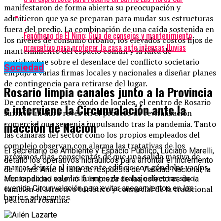
manifestaron de forma abierta su preocupación y
admitieron que ya se preparan para mudar sus estructuras
fuera del predio. La combinación de una caída sostenida en
Fenómeno de El Niño: Guía de consejos y mantenimiento
los niveles de consumo urbano, los elevados costos fijos de
preventivo para proteger la casa ante intensas lluvias
mantenimiento del espacio común y la falta de
certidumbre sobre el desenlace del conflicto societario
Sociedad
empujó a varias firmas locales y nacionales a diseñar planes
de contingencia para retirarse del lugar.
Rosario limpia canales junto a la Provincia
De concretarse este éxodo de locales, el centro de Rosario
e interviene la Circunvalación ante la
sufriría un duro revés en el proceso de revitalización
comercial que se venía impulsando tras la pandemia. Tanto
inacción de Nación
las cámaras del sector como los propios empleados del
complejo observan con alarma las tratativas de los
El secretario de Ambiente y Espacio Público, Luciano Marelli,
próximos días, conscientes de que una salida masiva de
detalló los operativos hidráulicos para afrontar el incremento
marcas dejaría al imponente edificio con góndolas vacías,
de lluvias. Ante la falta de respuesta de Vialidad Nacional, la
afectando no solo las fuentes de trabajo directas sino
Municipalidad asumió la limpieza de las colectoras de la
también el atractivo turístico y comercial de la tradicional
avenida Circunvalación para evitar anegamientos en los
barrios adyacentes.
peatonal rosarina.