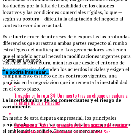
los dueños por la falta de flexibilidad en los cánones
locativos y las condiciones comerciales rígidas, lo que —
según su postura— dificulta la adaptación del negocio al
contexto económico actual.
Este fuerte cruce de intereses dejó expuestas las profundas
diferencias que arrastran ambas partes respecto al rumbo
estratégico del multiespacio. Los gerenciadores sostienen
que el modelo actual necesita modificaciones urgentes para
Continuar Leyendo
sostener la estructura, mientras que desde el entorno de
los propietarios defienden los acuerdos iniciales y exigen el
Te podría interesar...
cumplimiento estricto de los contratos vigentes, una
parálisis en la negociación que incrementa la inestabilidad
en el corto plazo.
Tragedia en la ruta 34: Un muerto tras un choque en cadena a
La incertidumbre de los comerciantes y el riesgo de
la altura de Luis Palacios
vaciamiento
En medio de esta disputa empresarial, los principales
perjudicados son las marcas y los locales que apostaron por
Detuvieron a “Yaka”, el presunto gatillero acusado de asesinar
el emblemático edificio. Diversos comerciantes
a un exprefecto para robarle en barrio Las Flores Sur