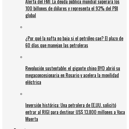
Alerta del FMI: La deuda pública mundial superará los
100 billones de dólares y representa el 93% del PBI
global
¿Por qué la nafta no baja si el petróleo cae? El plazo de
60 días que manejan las petroleras
Revolución sustentable: el gigante chino BYD abrió su
megaconcesionaria en Rosario y acelera la movilidad
eléctrica
Inversión histórica: Una petrolera de EE.UU. solicitó
entrar al RIGI para destinar US$ 13.800 millones a Vaca
Muerta