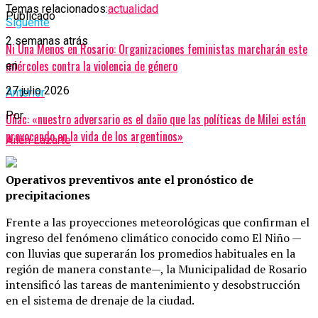
Temas relacionados:
actualidad
Publicado
Siguente
2 semanas atrás
Ni Una Menos en Rosario: Organizaciones feministas marcharán este
miércoles contra la violencia de género
en
27 julio 2026
Anterior
Por
Uñac: «nuestro adversario es el daño que las políticas de Milei están
provocando en la vida de los argentinos»
Ailén Lazarte
Operativos preventivos ante el pronóstico de
precipitaciones
Frente a las proyecciones meteorológicas que confirman el
ingreso del fenómeno climático conocido como El Niño —
con lluvias que superarán los promedios habituales en la
región de manera constante—, la Municipalidad de Rosario
intensificó las tareas de mantenimiento y desobstrucción
en el sistema de drenaje de la ciudad.