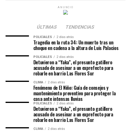
ANUNCIO
La razón detrás de este desfasaje temporal se remonta a
las decisiones estratégicas que tomaron YPF y el resto
de las petroleras a comienzos de abril. En pleno pico de
ÚLTIMAS
TENDENCIAS
la crisis de Medio Oriente, el barril de crudo Brent (la
referencia que utiliza nuestro mercado) se disparó desde
POLICIALES
2 días atrás
Tragedia en la ruta 34: Un muerto tras un
la franja de los 70 dólares hasta rozar un techo de 126
choque en cadena a la altura de Luis Palacios
dólares.
POLICIALES
2 días atrás
Detuvieron a “Yaka”, el presunto gatillero
Para evitar un impacto letal en el bolsillo de los
acusado de asesinar a un exprefecto para
automovilistas, las compañías aplicaron un colchón
robarle en barrio Las Flores Sur
amortiguador. «Si se hubiera trasladado toda esa suba,
CLIMA
2 días atrás
los combustibles tendrían que haber aumentado
Fenómeno de El Niño: Guía de consejos y
alrededor de un 36 o 37%. Sin embargo, el ajuste fue de
mantenimiento preventivo para proteger la
casa ante intensas lluvias
aproximadamente un 25%», precisó Stella.
POLICIALES
2 días atrás
Detuvieron a “Yaka”, el presunto gatillero
Ese margen de casi doce puntos porcentuales que las
acusado de asesinar a un exprefecto para
empresas «absorbieron» en su momento es el que
robarle en barrio Las Flores Sur
buscarán recuperar ahora. Por ende, aunque la materia
CLIMA
2 días atrás