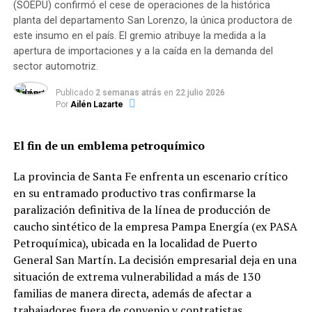
(SOEPU) confirmó el cese de operaciones de la histórica
planta del departamento San Lorenzo, la única productora de
La medida forma parte de una serie de acciones
este insumo en el país. El gremio atribuye la medida a la
impulsadas por la gestión del gobernador
Maximiliano
apertura de importaciones y a la caída en la demanda del
Pullaro
, que en los últimos meses ha planteado la
sector automotriz.
necesidad de revisar distintos mecanismos
administrativos vinculados al empleo público y a la
Publicado
2 semanas atrás
en
22 julio 2026
situación financiera de los agentes estatales.
Por
Ailén Lazarte
De acuerdo con estimaciones oficiales, el sistema de
El fin de un emblema petroquímico
descuentos por código involucra a miles de trabajadores
de la administración provincial, entre ellos docentes,
La provincia de Santa Fe enfrenta un escenario crítico
personal de salud, policías y empleados de diversas
en su entramado productivo tras confirmarse la
áreas del Estado.
paralización definitiva de la línea de producción de
caucho sintético de la empresa Pampa Energía (ex PASA
Con esta iniciativa, el gobierno santafesino busca
Petroquímica), ubicada en la localidad de Puerto
avanzar en una reorganización del esquema de
General San Martín. La decisión empresarial deja en una
deducciones salariales y ofrecer a los empleados
situación de extrema vulnerabilidad a más de 130
públicos una vía para ordenar sus deudas, en un
familias de manera directa, además de afectar a
contexto económico en el que el endeudamiento
trabajadores fuera de convenio y contratistas.