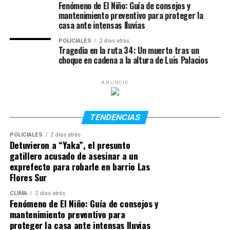
prima se abarató con fuerza, los surtidores mantendrán
Fenómeno de El Niño: Guía de consejos y
mantenimiento preventivo para proteger la
una meseta en el corto plazo mientras las operadoras
casa ante intensas lluvias
nivelan sus finanzas, un proceso que se extenderá por
las próximas semanas.
POLICIALES
2 días atrás
Tragedia en la ruta 34: Un muerto tras un
choque en cadena a la altura de Luis Palacios
De los commodities globales al dilema
de Vaca Muerta
ANUNCIO
Ante el interrogante de por qué la Argentina debe
atarse a los vaivenes internacionales siendo un país
TENDENCIAS
productor de petróleo, el docente aclaró que el crudo
POLICIALES
2 días atrás
funciona bajo la estricta lógica de un
commodity
. Su
Detuvieron a “Yaka”, el presunto
valor se rige por pizarras globales, del mismo modo en
gatillero acusado de asesinar a un
que se comercializan y tasan materias primas de
exprefecto para robarle en barrio Las
exportación como la soja o el cacao.
Flores Sur
CLIMA
2 días atrás
Por último, Stella encendió una luz de alerta respecto al
Fenómeno de El Niño: Guía de consejos y
impacto que un crudo demasiado barato podría tener en
mantenimiento preventivo para
la economía local: un desplome excesivo pondría en
proteger la casa ante intensas lluvias