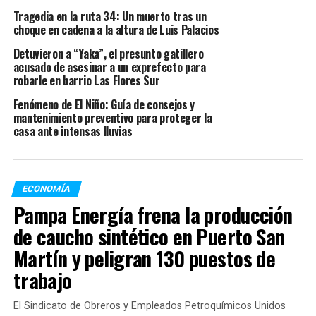
estatales. En muchos casos, las deducciones acumuladas
Tragedia en la ruta 34: Un muerto tras un
reducen significativamente el salario disponible para
choque en cadena a la altura de Luis Palacios
afrontar gastos cotidianos.
Detuvieron a “Yaka”, el presunto gatillero
acusado de asesinar a un exprefecto para
La iniciativa contempla distintas alternativas para los
robarle en barrio Las Flores Sur
trabajadores, entre ellas la posibilidad de cancelar
Fenómeno de El Niño: Guía de consejos y
anticipadamente algunas deudas o acceder a esquemas
mantenimiento preventivo para proteger la
de refinanciación que permitan reorganizar los pagos en
casa ante intensas lluvias
condiciones más accesibles. De esta manera, se busca
que los empleados puedan recuperar margen dentro de
sus ingresos mensuales.
ECONOMÍA
Además, el programa prevé revisar el funcionamiento
Pampa Energía frena la producción
del sistema de códigos de descuento y establecer reglas
de caucho sintético en Puerto San
más claras para las entidades que operan bajo esta
Martín y peligran 130 puestos de
modalidad. La intención del gobierno es transparentar
trabajo
el proceso y garantizar que los trabajadores tengan
mayor control sobre los montos que se debitan de sus
El Sindicato de Obreros y Empleados Petroquímicos Unidos
haberes.