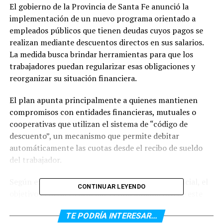
El gobierno de la
Provincia de Santa Fe
anunció la
implementación de un nuevo programa orientado a
empleados públicos que tienen deudas cuyos pagos se
realizan mediante descuentos directos en sus salarios.
La medida busca brindar herramientas para que los
trabajadores puedan regularizar esas obligaciones y
reorganizar su situación financiera.
El plan apunta principalmente a quienes mantienen
compromisos con entidades financieras, mutuales o
cooperativas que utilizan el sistema de “código de
descuento”, un mecanismo que permite debitar
automáticamente las cuotas desde el recibo de sueldo
del trabajador.
Según explicaron desde la administración provincial, el
CONTINUAR LEYENDO
objetivo central es ordenar el funcionamiento de este
sistema y evitar que los descuentos terminen afectando
TE PODRÍA INTERESAR...
de manera excesiva el ingreso mensual de los empleados