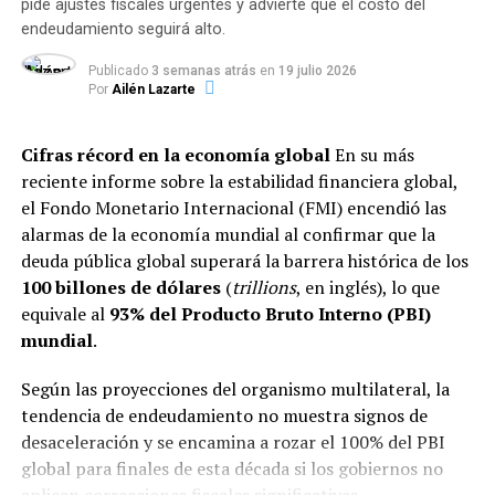
pide ajustes fiscales urgentes y advierte que el costo del
de producir, que ya la
endeudamiento seguirá alto.
planta no arranca más”.
Publicado
3 semanas atrás
en
19 julio 2026
Por
Ailén Lazarte
Importaciones y caída del mercado
Cifras récord en la economía global
En su más
interno
reciente informe sobre la estabilidad financiera global,
el Fondo Monetario Internacional (FMI) encendió las
Desde el sector sindical señalaron directamente al
alarmas de la economía mundial al confirmar que la
contexto macroeconómico nacional y al cambio en las
deuda pública global superará la barrera histórica de los
reglas de juego para el comercio exterior como los
100 billones de dólares
(
trillions
, en inglés), lo que
factores desencadenantes del cierre.
equivale al
93% del Producto Bruto Interno (PBI)
mundial
.
“Hay una problemática real sobre la producción del
caucho desde que se dio la apertura de las
Según las proyecciones del organismo multilateral, la
importaciones”, argumentó Brizuela, comparando el
tendencia de endeudamiento no muestra signos de
impacto actual con crisis previas que afectaron a
desaceleración y se encamina a rozar el 100% del PBI
gigantes petroquímicos del cordón como Dow.
global para finales de esta década si los gobiernos no
Asimismo, vinculó la paralización con el freno