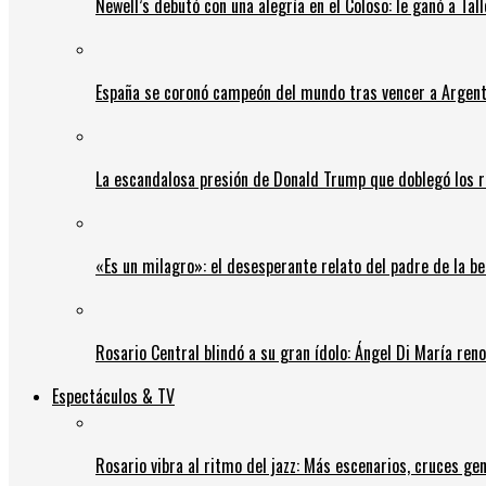
Newell’s debutó con una alegría en el Coloso: le ganó a Tal
España se coronó campeón del mundo tras vencer a Argent
La escandalosa presión de Donald Trump que doblegó los r
«Es un milagro»: el desesperante relato del padre de la b
Rosario Central blindó a su gran ídolo: Ángel Di María ren
Espectáculos & TV
Rosario vibra al ritmo del jazz: Más escenarios, cruces gen