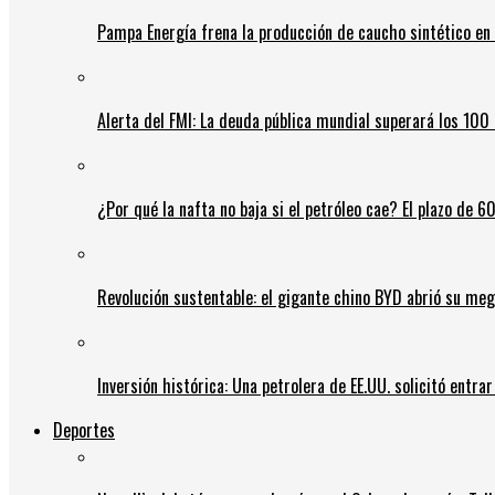
Pampa Energía frena la producción de caucho sintético en 
Alerta del FMI: La deuda pública mundial superará los 100 
¿Por qué la nafta no baja si el petróleo cae? El plazo de 
Revolución sustentable: el gigante chino BYD abrió su meg
Inversión histórica: Una petrolera de EE.UU. solicitó entr
Deportes