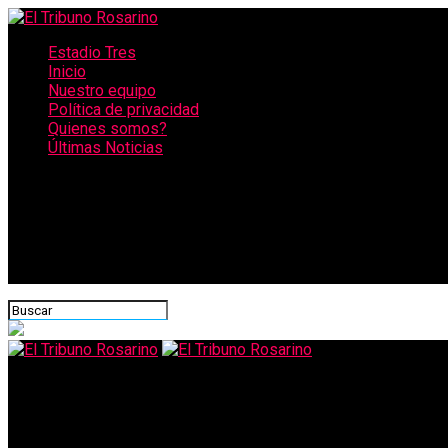
Estadio Tres
Inicio
Nuestro equipo
Política de privacidad
Quienes somos?
Últimas Noticias
CONECTATE CON NOSOTROS
El Tribuno Rosarino
Santafesinos cruzan al Chaco y se vacunan sin turno ni comorbil