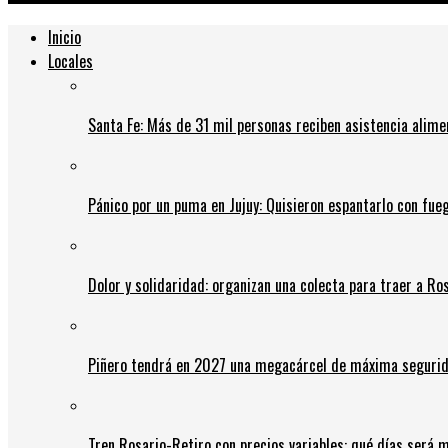
Inicio
Locales
Santa Fe: Más de 31 mil personas reciben asistencia alime
Pánico por un puma en Jujuy: Quisieron espantarlo con fue
Dolor y solidaridad: organizan una colecta para traer a Ros
Piñero tendrá en 2027 una megacárcel de máxima seguridad
Tren Rosario-Retiro con precios variables: qué días será m