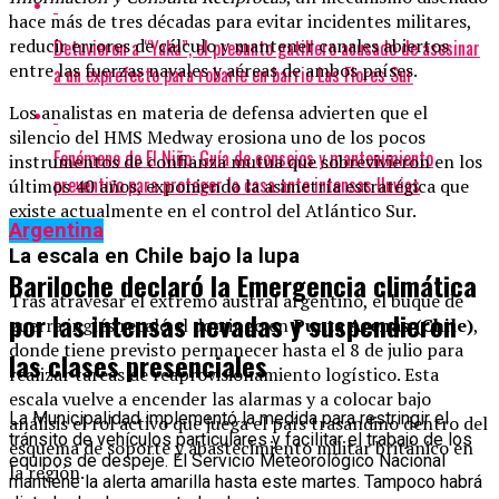
hace más de tres décadas para evitar incidentes militares,
reducir errores de cálculo y mantener canales abiertos
Detuvieron a “Yaka”, el presunto gatillero acusado de asesinar
entre las fuerzas navales y aéreas de ambos países.
a un exprefecto para robarle en barrio Las Flores Sur
Los analistas en materia de defensa advierten que el
silencio del HMS Medway erosiona uno de los pocos
Fenómeno de El Niño: Guía de consejos y mantenimiento
instrumentos de confianza mutua que sobrevivieron en los
preventivo para proteger la casa ante intensas lluvias
últimos 40 años, exponiendo la asimetría estratégica que
existe actualmente en el control del Atlántico Sur.
Argentina
La escala en Chile bajo la lupa
Bariloche declaró la Emergencia climática
Tras atravesar el extremo austral argentino, el buque de
por las intensas nevadas y suspendieron
guerra inglés recaló el domingo en
Punta Arenas (Chile)
,
donde tiene previsto permanecer hasta el 8 de julio para
las clases presenciales
realizar tareas de reaprovisionamiento logístico. Esta
escala vuelve a encender las alarmas y a colocar bajo
La Municipalidad implementó la medida para restringir el
análisis el rol activo que juega el país trasandino dentro del
tránsito de vehículos particulares y facilitar el trabajo de los
esquema de soporte y abastecimiento militar británico en
equipos de despeje. El Servicio Meteorológico Nacional
la región.
mantiene la alerta amarilla hasta este martes. Tampoco habrá