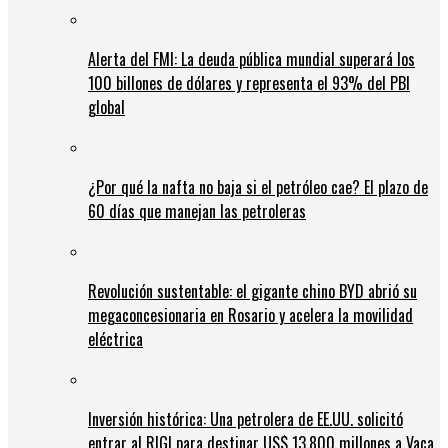
Alerta del FMI: La deuda pública mundial superará los
100 billones de dólares y representa el 93% del PBI
global
¿Por qué la nafta no baja si el petróleo cae? El plazo de
60 días que manejan las petroleras
Revolución sustentable: el gigante chino BYD abrió su
megaconcesionaria en Rosario y acelera la movilidad
eléctrica
Inversión histórica: Una petrolera de EE.UU. solicitó
entrar al RIGI para destinar US$ 13.800 millones a Vaca