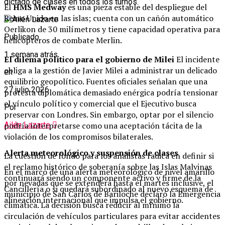
dictado de clases en todos los turnos.
El
HMS Medway
es una pieza estable del despliegue del
Reino Unido en las islas; cuenta con un cañón automático
Oerlikon de 30 milímetros y tiene capacidad operativa para
Publicado
helicópteros de combate Merlin.
1 semana atrás
El dilema político para el gobierno de Milei
El incidente
obliga a la gestión de Javier Milei a administrar un delicado
en
equilibrio geopolítico. Fuentes oficiales señalan que una
27 julio 2026
protesta diplomática demasiado enérgica podría tensionar
el vínculo político y comercial que el Ejecutivo busca
Por
preservar con Londres. Sin embargo, optar por el silencio
Ailén Lazarte
podría interpretarse como una aceptación tácita de la
violación de los compromisos bilaterales.
Alerta meteorológico y suspensión de clases
La cuestión de fondo para los analistas radica en definir si
el reclamo histórico de soberanía sobre las Islas Malvinas
En el marco de una alerta meteorológico de nivel amarillo
continuará siendo un componente activo y firme de la
por nevadas que se extenderá hasta el martes inclusive, el
Cancillería o si quedará subordinado al nuevo esquema de
municipio de San Carlos de Bariloche declaró la Emergencia
alineación internacional que impulsa el gobierno.
climática. La decisión busca reducir al mínimo la
circulación de vehículos particulares para evitar accidentes