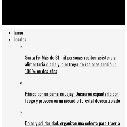
Un buque de guerra británico cruzó aguas argentinas sin aviso
y Cancillería analiza una protesta
Inicio
Locales
Santa Fe: Más de 31 mil personas reciben asistencia
alimentaria diaria y la entrega de raciones creció un
106% en dos años
Pánico por un puma en Jujuy: Quisieron espantarlo con
fuego y provocaron un incendio forestal descontrolado
Dolor y solidaridad: organizan una colecta para traer a