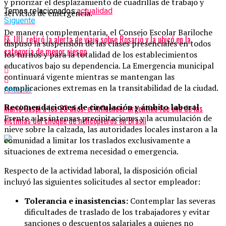
y priorizar el desplazamiento de cuadrillas de trabajo y
Temas relacionados:
actualidad
servicios de emergencia.
Siguente
De manera complementaria, el Consejo Escolar Bariloche
EE. UU. retiró la alerta de viaje sobre Rosario y la ubicó en la
dispuso la suspensión de las clases presenciales en todos
categoría de menor riesgo
los turnos y para la totalidad de los establecimientos
educativos bajo su dependencia. La Emergencia municipal
continuará vigente mientras se mantengan las
complicaciones extremas en la transitabilidad de la ciudad.
Anterior
Recomendaciones de circulación y ámbito laboral
Murió Gaspi a los 23 años: el influencer argentino fue una de las
Frente a las intensas precipitaciones y la acumulación de
víctimas del choque de helicópteros en Brasil
nieve sobre la calzada, las autoridades locales instaron a la
comunidad a limitar los traslados exclusivamente a
situaciones de extrema necesidad o emergencia.
Respecto de la actividad laboral, la disposición oficial
incluyó las siguientes solicitudes al sector empleador:
Tolerancia e inasistencias:
Contemplar las severas
dificultades de traslado de los trabajadores y evitar
sanciones o descuentos salariales a quienes no