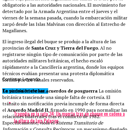
obligatorio a las autoridades nacionales. El movimiento fue
detectado por la Armada Argentina entre el jueves y el
viernes de la semana pasada, cuando la embarcación militar
zarpó desde las Islas Malvinas con dirección al Estrecho de
Magallanes.
El ingreso ilegal del buque se produjo a la altura de las
provincias de
Santa Cruz y Tierra del Fuego
. Al no
registrarse ningún tipo de comunicación por parte de las
autoridades militares británicas, el hecho escaló
rápidamente a la Cancillería argentina, donde los equipos
técnicos evalúan presentar una protesta diplomática
formal por los canales reservados.
Continuar Leyendo
La violación de los acuerdos de posguerra
La omisión
Te podría interesar...
británica trasciende una simple falta de cortesía. El
tránsito sin notificación previa incumple de forma directa
el
Acuerdo Madrid II
, firmado en 1990 para normalizar las
Tragedia en la ruta 34: Un muerto tras un choque en cadena a
relaciones bilaterales tras el conflicto de 1982.
la altura de Luis Palacios
Específicamente, viola el
Sistema Transitorio de
Información y Consulta Recíprocas
, un mecanismo diseñado