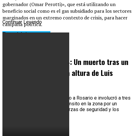
gobernador (Omar Perotti)», que está utilizando un
beneficio social como es el gas subsidiado para los sectores
marginados en un extremo contexto de crisis, para hacer
Continuar Leyendo
campaña política.
Te podría interesar...
Policiales
Tragedia en la ruta 34: Un muerto tras un
choque en cadena a la altura de Luis
Palacios
Ocurrió sobre la traza en sentido a Rosario e involucró a tres
vehículos. Hay corte total de tránsito en la zona por un
importante operativo de las fuerzas de seguridad y los
servicios de emergencia.