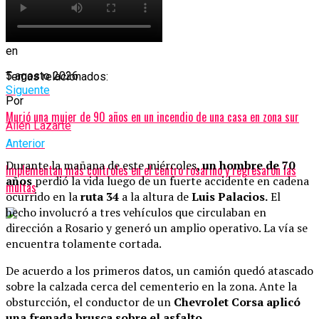
Publicado
4 días atrás
en
5 agosto 2026
Temas relacionados:
Siguente
Por
Murió una mujer de 90 años en un incendio de una casa en zona sur
Ailén Lazarte
Anterior
Durante la mañana de este miércoles
, un hombre de 70
Implementan más controles en el centro rosarino y regresaron las
años
perdió la vida luego de un fuerte accidente en cadena
multas
ocurrido en la
ruta 34
a la altura de
Luis Palacios.
El
hecho involucró a tres vehículos que circulaban en
dirección a Rosario y generó un amplio operativo. La vía se
encuentra tolamente cortada.
De acuerdo a los primeros datos, un camión quedó atascado
sobre la calzada cerca del cementerio en la zona. Ante la
obsturcción, el conductor de un
Chevrolet Corsa aplicó
una frenada brusca sobre el asfalto.