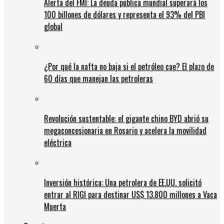
Alerta del FMI: La deuda pública mundial superará los
100 billones de dólares y representa el 93% del PBI
global
¿Por qué la nafta no baja si el petróleo cae? El plazo de
60 días que manejan las petroleras
Revolución sustentable: el gigante chino BYD abrió su
megaconcesionaria en Rosario y acelera la movilidad
eléctrica
Inversión histórica: Una petrolera de EE.UU. solicitó
entrar al RIGI para destinar US$ 13.800 millones a Vaca
Muerta