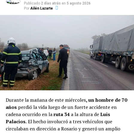
Publicado
2 días atrás
en
5 agosto 2026
Por
Ailén Lazarte
Los oficiales que salvaron al perrito
Durante la mañana de este miércoles
, un hombre de 70
años
perdió la vida luego de un fuerte accidente en
cadena ocurrido en la
ruta 34
a la altura de
Luis
TEMAS RELACIONADOS:
Palacios.
El hecho involucró a tres vehículos que
circulaban en dirección a Rosario y generó un amplio
SIGUENTE