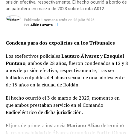
prisión efectiva, respectivamente. El hecho ocurrió a bordo de
El crimen del chofer y exprefecto (quien se había
un patrullero en marzo de 2023 sobre la ruta A012.
retirado de la fuerza federal en 2015) ocurrió el 14 de
Publicado
1 semana atrás
en
28 julio 2026
marzo en la intersección de
5 de Agosto y José María
Por
Ailén Lazarte
Rosa
(colectora de la avenida Circunvalación), en el
barrio Las Flores Sur.
Condena para dos expolicías en los Tribunales
En aquella ocasión, la víctima fue atacada de dos
Los exefectivos policiales
Lautaro Álvarez
y
Ezequiel
disparos por la espalda en el contexto de un robo. Su
Puntano
, ambos de 28 años, fueron condenados a 12 y 8
cuerpo fue encontrado tendido al lado de su utilitario
años de prisión efectiva, respectivamente, tras ser
Renault Kangoo, el cual presentaba las puertas abiertas
hallados culpables del abuso sexual de una adolescente
y la llave colocada en el tambor de ignición.
de 15 años en la ciudad de Roldán.
Vinculación con otros hechos
El hecho ocurrió el 3 de marzo de 2023, momento en
violentos
que ambos prestaban servicio en el Comando
Radioeléctrico de dicha jurisdicción.
Además de la causa por homicidio, sobre «Yaka» pesaba
una orden de detención por su presunta participación
El juez de primera instancia
Mariano Aliau
determinó
en un ataque con armas de fuego registrado a finales de
la responsabilidad de Álvarez (oriundo de Fortín Olmos,