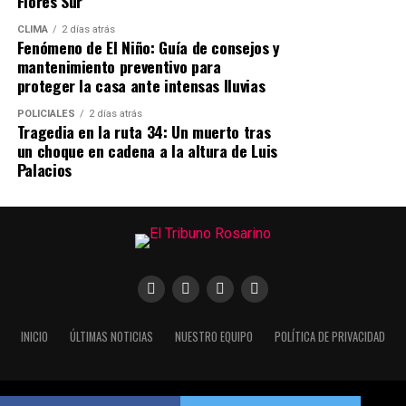
Flores Sur
penas frente a la acusación, mientras que la defensa
CLIMA
2 días atrás
sostenía la inocencia de los imputados —quienes
Fenómeno de El Niño: Guía de consejos y
permanecían en prisión preventiva desde hacía dos
mantenimiento preventivo para
años y medio y habían rechazado previamente la
proteger la casa ante intensas lluvias
posibilidad de un juicio abreviado—.
POLICIALES
2 días atrás
Tragedia en la ruta 34: Un muerto tras
Finalmente, tras la valoración de las pruebas
un choque en cadena a la altura de Luis
presentadas por las partes, el magistrado emitió el
Palacios
veredicto condenatorio para ambos expolicías.
INICIO
ÚLTIMAS NOTICIAS
NUESTRO EQUIPO
POLÍTICA DE PRIVACIDAD