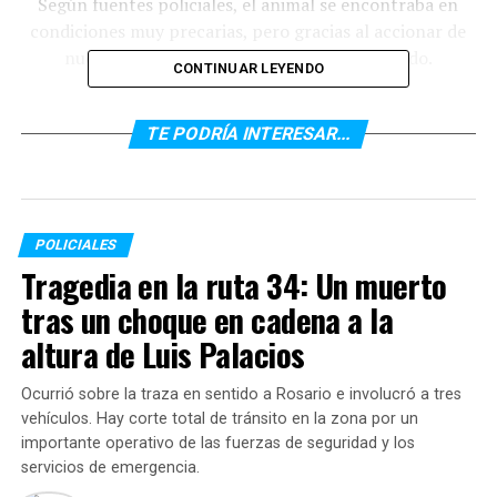
Según fuentes policiales, el animal se encontraba en
condiciones muy precarias, pero gracias al accionar de
nuestros efectivos ahora se está recuperando.
CONTINUAR LEYENDO
https://twitter.com/Rosariotres/status/163816396239822
ref_src=twsrc%5Etfw%7Ctwcamp%5Etweetembed%7Ctwte
TE PODRÍA INTERESAR...
indignante-una-mujer-tiro-a-su-perro-a-un-
contenedor-de-basura-20230321-0021.html
POLICIALES
Tragedia en la ruta 34: Un muerto
tras un choque en cadena a la
altura de Luis Palacios
Ocurrió sobre la traza en sentido a Rosario e involucró a tres
vehículos. Hay corte total de tránsito en la zona por un
importante operativo de las fuerzas de seguridad y los
servicios de emergencia.