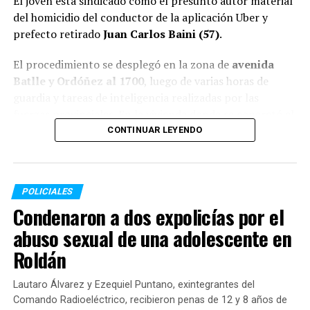
El joven está sindicado como el presunto autor material
del homicidio del conductor de la aplicación Uber y
prefecto retirado
Juan Carlos Baini (57)
.
El procedimiento se desplegó en la zona de
avenida
Batlle y Ordóñez al 1700
, luego de varias horas de
guardia y tareas de inteligencia realizadas por las
fuerzas provinciales. En la vivienda donde se concretó el
arresto, los agentes secuestraron cuatro teléfonos
CONTINUAR LEYENDO
celulares —tres de ellos operativos— que serán
sometidos a peritajes técnicos por orden judicial.
POLICIALES
El crimen del chofer en colectora de
Condenaron a dos expolicías por el
Circunvalación
abuso sexual de una adolescente en
El detenido registraba pedido de captura emitido por el
Roldán
Ministerio Público de la Acusación (MPA) desde el
pasado 15 de marzo, un día después del asesinato de
Lautaro Álvarez y Ezequiel Puntano, exintegrantes del
Baini.
Comando Radioeléctrico, recibieron penas de 12 y 8 años de