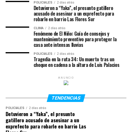
su domicilio, desviaron el recorrido previsto,
POLICIALES
2 días atrás
Detuvieron a “Yaka”, el presunto gatillero
estacionaron en la banquina y apagaron las luces del
acusado de asesinar a un exprefecto para
vehículo policial.
robarle en barrio Las Flores Sur
En ese contexto, uno de los agentes se trasladó al
CLIMA
2 días atrás
Fenómeno de El Niño: Guía de consejos y
asiento trasero y consumó el abuso sexual mediante el
mantenimiento preventivo para proteger la
uso de la fuerza. La agresión se vio interrumpida por una
casa ante intensas lluvias
modulación de la frecuencia radial del móvil.
POLICIALES
2 días atrás
Posteriormente, los efectivos llevaron a la joven hasta
Tragedia en la ruta 34: Un muerto tras un
su vivienda y la amenazaron para evitar que denunciara
choque en cadena a la altura de Luis Palacios
lo ocurrido.
ANUNCIO
(Los detalles complementarios del hecho y los datos de la
víctima se mantienen en reserva para resguardar su
integridad).
TENDENCIAS
POLICIALES
2 días atrás
El debate en el juicio oral
Detuvieron a “Yaka”, el presunto
gatillero acusado de asesinar a un
El juicio oral y público había iniciado el pasado 20 de
exprefecto para robarle en barrio Las
julio. Durante el debate, la Fiscalía ratificó su pedido de