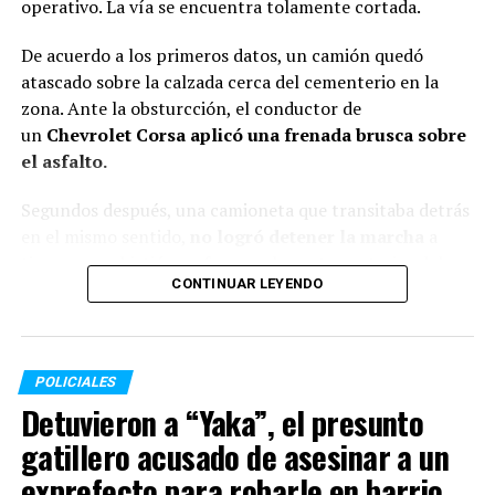
Nuevo ataque a tiros contra la transmisora de LT3 en
operativo. La vía se encuentra tolamente cortada.
Rosario: de milagro no hubo heridos
De acuerdo a los primeros datos, un camión quedó
ANTERIOR
atascado sobre la calzada cerca del cementerio en la
Detuvieron a Marcelo Corazza, el primer ganador de
Gran Hermano, en el marco de una investigación sobre
zona. Ante la obsturcción, el conductor de
corrupción de menores
un
Chevrolet Corsa aplicó una frenada brusca sobre
el asfalto.
Segundos después, una camioneta que transitaba detrás
en el mismo sentido,
no logró detener la marcha
a
tiempo y embistió con fuerza a la parte posterior del
CONTINUAR LEYENDO
automóvil. En la misma maniobra, un tercer vehículo
sufrió un choque menor, aunque los ocupantes de este
último no presentaron lesiones de gravedad.
POLICIALES
A causa del fuerte golpe, el conductor del Chevrolet
Detuvieron a “Yaka”, el presunto
Corsa perdió la vida. La totalidad de las personas
involucradas en el
siniestro vial residen en esa misma
gatillero acusado de asesinar a un
localidad.
exprefecto para robarle en barrio