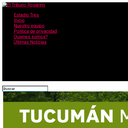
Estadio Tres
Inicio
Nuestro equipo
Política de privacidad
Quienes somos?
Últimas Noticias
CONECTATE CON NOSOTROS