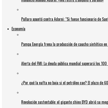
Pullaro apuntó contra Adorni: “Si fuese funcionario de Sant
Economía
Pampa Energía frena la producción de caucho sintético en 
Alerta del FMI: La deuda pública mundial superará los 100 
¿Por qué la nafta no baja si el petróleo cae? El plazo de 
Revolución sustentable: el gigante chino BYD abrió su meg