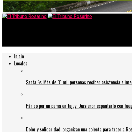
El Tribuno Rosarino
Covid 19: qué es la variante Delta y por qué tiene en alerta a la 
Inicio
Locales
Santa Fe: Más de 31 mil personas reciben asistencia alime
Pánico por un puma en Jujuy: Quisieron espantarlo con fue
Dolor y solidaridad: organizan una colecta para traer a Ros