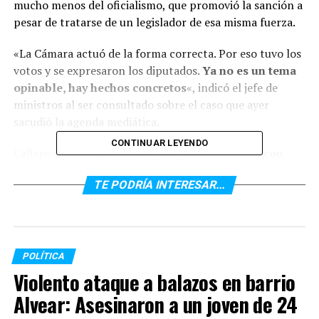
mucho menos del oficialismo, que promovió la sanción a
pesar de tratarse de un legislador de esa misma fuerza.
«La Cámara actuó de la forma correcta. Por eso tuvo los
votos y se expresaron los diputados.
Ya no es un tema
opinable, hay hechos concretos
«, indicó el jefe de
ministros al ser consultado sobre el caso que ayer
sacudió la agenda mediática.
CONTINUAR LEYENDO
Cafiero destacó que el cuerpo legislativo
«actuó con
velocidad»
frente a los hechos y ponderó la reacción
TE PODRÍA INTERESAR...
del presidente de la Cámara,
Sergio Massa
, por haber
actuado «rápido” y en “el marco adecuado» que
ameritaba la situación.
«No hubo una mirada corporativa y machirula, sino
POLÍTICA
que se actuó con la norma, independientemente de
Violento ataque a balazos en barrio
quien se trate»
, dijo el jefe de Gabinete durante una
Alvear: Asesinaron a un joven de 24
entrevista por FM Metro 95.1.