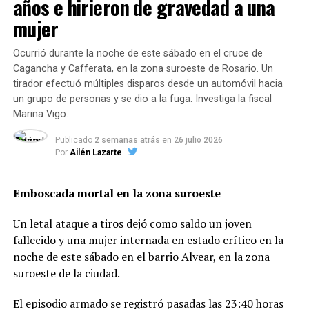
años e hirieron de gravedad a una
Ameri deja la Cámara de
mujer
Diputados
Ocurrió durante la noche de este sábado en el cruce de
Cagancha y Cafferata, en la zona suroeste de Rosario. Un
Esta madrugada, la Cámara de Diputados aceptó por
tirador efectuó múltiples disparos desde un automóvil hacia
amplia mayoría la renuncia presentada por Ameri tras
un grupo de personas y se dio a la fuga. Investiga la fiscal
haber protagonizado ayer la escena que desató el
Marina Vigo.
escándalo.
Publicado
2 semanas atrás
en
26 julio 2026
Por
Ailén Lazarte
El desenlace tardó una pocas horas. Alrededor de las 18,
cuando
fue visto con su pareja durante la
transmisión de la sesión por videoconferencia
, el
Emboscada mortal en la zona suroeste
diputado oficialista fue suspendido tras una moción
Un letal ataque a tiros dejó como saldo un joven
presentada por el Frente de Todos.
fallecido y una mujer internada en estado crítico en la
Luego se decidió conformar una comisión para juzgar su
noche de este sábado en el barrio Alvear, en la zona
accionar en un plazo de 60 días. Sin embargo, luego de
suroeste de la ciudad.
la conmoción del caso, el Frente de Todos de Salta le
El episodio armado se registró pasadas las 23:40 horas
pidió la renuncia y Ameri la presento apenas horas