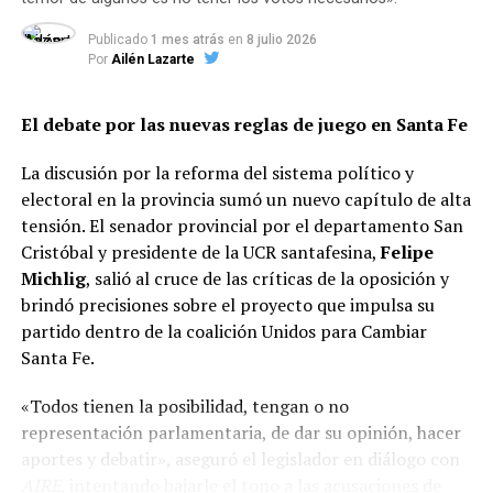
Reelección y límites a mandatos:
Se debate la
posibilidad de habilitar un segundo mandato
Publicado
1 mes atrás
en
8 julio 2026
consecutivo para la fórmula de Gobernador y
Por
Ailén Lazarte
Vicegobernador (hoy prohibido en Santa Fe), al
tiempo que se busca fijar un tope a las
El debate por las nuevas reglas de juego en Santa Fe
reelecciones indefinidas para legisladores,
intendentes y concejales.
La discusión por la reforma del sistema político y
electoral en la provincia sumó un nuevo capítulo de alta
Modernización del sistema judicial y de
tensión. El senador provincial por el departamento San
seguridad:
Adecuar las garantías
Cristóbal y presidente de la UCR santafesina,
Felipe
constitucionales al nuevo Código Procesal Penal,
Michlig
, salió al cruce de las críticas de la oposición y
fortaleciendo el rol del Ministerio Público de la
brindó precisiones sobre el proyecto que impulsa su
Acusación (MPA) y otorgando rango
partido dentro de la coalición Unidos para Cambiar
constitucional a herramientas clave de seguridad
Santa Fe.
pública.
«Todos tienen la posibilidad, tengan o no
representación parlamentaria, de dar su opinión, hacer
Eliminación de privilegios y fueros:
Reformas
aportes y debatir», aseguró el legislador en diálogo con
en la inmunidad parlamentaria para que
AIRE
, intentando bajarle el tono a las acusaciones de