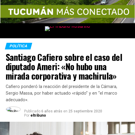
POLÍTICA
Santiago Cafiero sobre el caso del
diputado Ameri: «No hubo una
mirada corporativa y machirula»
Cafiero ponderó la reacción del presidente de la Cámara,
Sergio Massa, por haber actuado «rápido” y en “el marco
adecuado».
Publicado
6 años atrás
en
25 septiembre 2020
Por
eltribuno