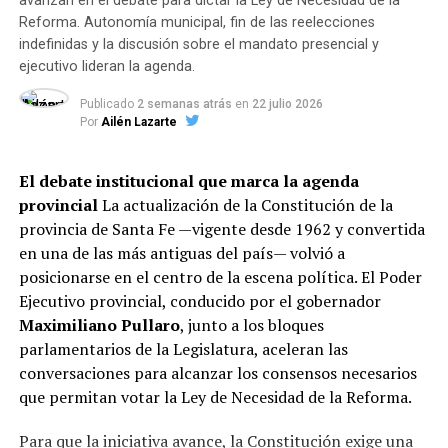
avanzan en el debate para dictar la Ley de Necesidad de la
pericias
Reforma. Autonomía municipal, fin de las reelecciones
indefinidas y la discusión sobre el mandato presencial y
De acuerdo con las primeras reconstrucciones
ejecutivo lideran la agenda.
realizadas por la Fiscalía, el ataque fue ejecutado por un
Publicado
2 semanas atrás
en
22 julio 2026
hombre —cuya identidad aún no fue establecida— que
Por
Ailén Lazarte
arribó a la zona a bordo de un automóvil. Sin descender
del vehículo, abrió fuego de manera directa hacia un
El debate institucional que marca la agenda
grupo de personas que se encontraba reunido en la vía
provincial
La actualización de la Constitución de la
pública y se dio a la fuga inmediatamente.
provincia de Santa Fe —vigente desde 1962 y convertida
en una de las más antiguas del país— volvió a
La fiscal de la Unidad de Homicidios Dolosos,
Marina
posicionarse en el centro de la escena política. El Poder
Vigo
, ordenó la intervención del Gabinete
Ejecutivo provincial, conducido por el gobernador
Criminalístico de la Policía de Investigaciones (PDI)
Maximiliano Pullaro
, junto a los bloques
para efectuar:
parlamentarios de la Legislatura, aceleran las
conversaciones para alcanzar los consensos necesarios
Relevamiento integral y levantamiento de rastros
que permitan votar la Ley de Necesidad de la Reforma.
en la escena del crimen.
Para que la iniciativa avance, la Constitución exige una