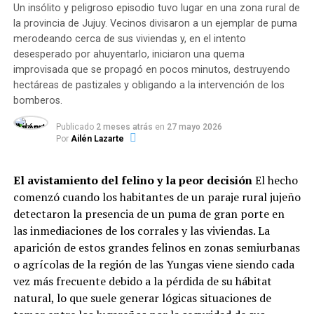
Un insólito y peligroso episodio tuvo lugar en una zona rural de
la provincia de Jujuy. Vecinos divisaron a un ejemplar de puma
En conjunto, las entidades administraron
5.340.528
merodeando cerca de sus viviendas y, en el intento
raciones alimentarias en lo que va del año
,
desesperado por ahuyentarlo, iniciaron una quema
garantizando el derecho básico a la alimentación de
improvisada que se propagó en pocos minutos, destruyendo
niños, niñas, adolescentes y adultos de sectores
hectáreas de pastizales y obligando a la intervención de los
vulnerables.
bomberos.
Dinámica del servicio: Modalidades
Publicado
2 meses atrás
en
27 mayo 2026
Por
Ailén Lazarte
y horarios de mayor demanda
El avistamiento del felino y la peor decisión
El hecho
El informe evidencia que la atención se adaptó a los
comenzó cuando los habitantes de un paraje rural jujeño
hábitos de pospandemia: el
83% de las instituciones
detectaron la presencia de un puma de gran porte en
entrega viandas para llevar
, el
13,2% sostiene la
las inmediaciones de los corrales y las viviendas. La
atención presencial
en salón y el
3,7% distribuye
aparición de estos grandes felinos en zonas semiurbanas
módulos alimentarios
.
o agrícolas de la región de las Yungas viene siendo cada
Respecto a la distribución horaria de las raciones, la
vez más frecuente debido a la pérdida de su hábitat
mayor demanda se concentra durante el contraturno
natural, lo que suele generar lógicas situaciones de