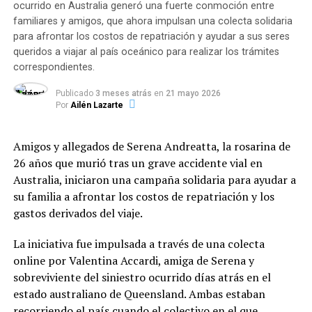
expandiéndose de manera voraz a través de campos
propuestas sociales, formativas o recreativas. Entre las
ocurrido en Australia generó una fuerte conmoción entre
vecinos y zonas de vegetación nativa de la provincia.
iniciativas complementarias se destacan los
talleres de
familiares y amigos, que ahora impulsan una colecta solidaria
oficios (34,3%)
, las
actividades deportivas (22,8%)
,
para afrontar los costos de repatriación y ayudar a sus seres
Varias dotaciones de Bomberos tuvieron que desplegar
las
propuestas culturales (14,3%)
y otras acciones
queridos a viajar al país oceánico para realizar los trámites
un operativo contrarreloj para frenar el avance del
correspondientes.
comunitarias (28,6%).
fuego, el cual amenazaba con alcanzar algunas
Publicado
3 meses atrás
en
21 mayo 2026
estructuras edilicias y viviendas cercanas. Tras largas
Financiamiento, control e inversión
Por
Ailén Lazarte
horas de intenso combate contra las llamas, los
del Fondo Municipal
brigadistas lograron circunscribir el perímetro del
Amigos y allegados de Serena Andreatta, la rosarina de
siniestro, confirmando que las pérdidas materiales
La red se enmarca en la
Ordenanza N.º 12.937
26 años que murió tras un grave accidente vial en
afectaron principalmente a decenas de hectáreas de
(sancionada en 2024), la cual creó el
Fondo de
Australia, iniciaron una campaña solidaria para ayudar a
malezas y monte natural. Por su parte, el felino que
Asistencia Alimentaria
. Este programa se financia
su familia a afrontar los costos de repatriación y los
desencadenó el incidente logró huir del lugar apenas se
mediante una alícuota específica del Derecho de
gastos derivados del viaje.
iniciaron las primeras llamas, perdiéndose en la
Registro e Inspección (DREI) abonado por bancos y
espesura sin que pudiera registrarse su paradero actual.
entidades financieras.
La iniciativa fue impulsada a través de una colecta
online por Valentina Accardi, amiga de Serena y
Los fondos se destinan al abastecimiento de insumos,
sobreviviente del siniestro ocurrido días atrás en el
equipamiento de cocina y mejoras de infraestructura
estado australiano de Queensland. Ambas estaban
edilicia. Como contraparte, la norma contempla el
recorriendo el país cuando el colectivo en el que