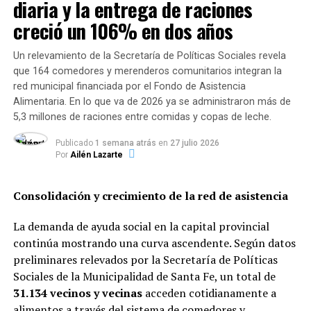
diaria y la entrega de raciones
probables o confirmados para infección por Covid-19
según disposiciones vigentes y cumplir con las normas
creció un 106% en dos años
de bioseguridad dispuestas por ley a tal fin, respecto de
quienes manipulan materiales biológicos
Un relevamiento de la Secretaría de Políticas Sociales revela
que 164 comedores y merenderos comunitarios integran la
potencialmente infecciosos”.
red municipal financiada por el Fondo de Asistencia
Alimentaria. En lo que va de 2026 ya se administraron más de
Asimismo, se establece que “el cadáver debe introducirse
5,3 millones de raciones entre comidas y copas de leche.
en una bolsa plástica de alta densidad, impermeable y
con cierre hermético, debidamente identificada como
Publicado
1 semana atrás
en
27 julio 2026
material infectocontagioso, que reúna las
Por
Ailén Lazarte
características técnicas sanitarias de resistencia a la
presión de los gases en su interior, estanqueidad e
Consolidación y crecimiento de la red de asistencia
impermeabilidad. La introducción en la bolsa se debe
realizar dentro de la propia habitación de aislamiento.
La demanda de ayuda social en la capital provincial
Esta bolsa, una vez cerrada y con el cadáver en su
continúa mostrando una curva ascendente. Según datos
interior, se deberá pulverizar con desinfectante de uso
preliminares relevados por la Secretaría de Políticas
hospitalario o con una solución de hipoclorito sódico
Sociales de la Municipalidad de Santa Fe, un total de
que contenga 5.000 ppm de cloro activo (dilución 1:10
31.134 vecinos y vecinas
acceden cotidianamente a
de una lejía con concentración 40-50 gr/litro preparada
alimentos a través del sistema de comedores y