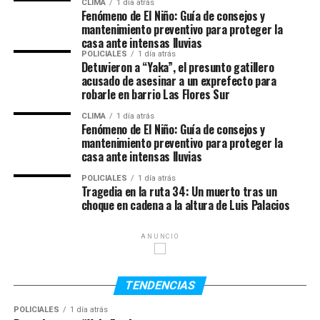
CLIMA
1 día atrás
autoridades locales calificaron la escena como
Fenómeno de El Niño: Guía de consejos y
mantenimiento preventivo para proteger la
“catastrófica” y confirmaron que hubo varios heridos
casa ante intensas lluvias
además de la víctima fatal argentina.
POLICIALES
1 día atrás
Detuvieron a “Yaka”, el presunto gatillero
Serena había sido trasladada con vida a un centro
acusado de asesinar a un exprefecto para
robarle en barrio Las Flores Sur
médico luego del impacto, pero falleció poco después
debido a la gravedad de las lesiones sufridas. Su amiga
CLIMA
1 día atrás
Fenómeno de El Niño: Guía de consejos y
Valentina continúa internada bajo observación médica y
mantenimiento preventivo para proteger la
evoluciona favorablemente.
casa ante intensas lluvias
La joven era oriunda de Rosario y había desarrollado una
POLICIALES
1 día atrás
Tragedia en la ruta 34: Un muerto tras un
vida marcada por los viajes. Con ciudadanía argentina e
choque en cadena a la altura de Luis Palacios
italiana, desde 2020 residía en Europa y trabajaba en el
rubro hotelero y administrativo, además de impulsar un
ANUNCIO
emprendimiento vinculado al asesoramiento para
tramitar la ciudadanía italiana. En los últimos años
había recorrido distintos países de Asia y Oceanía.
TENDENCIAS
POLICIALES
1 día atrás