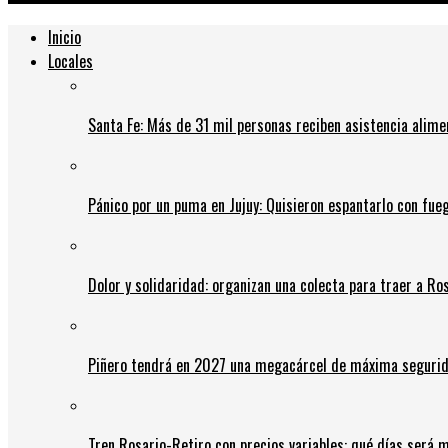
Inicio
Locales
Santa Fe: Más de 31 mil personas reciben asistencia alime
Pánico por un puma en Jujuy: Quisieron espantarlo con fue
Dolor y solidaridad: organizan una colecta para traer a Ros
Piñero tendrá en 2027 una megacárcel de máxima seguridad
Tren Rosario-Retiro con precios variables: qué días será m