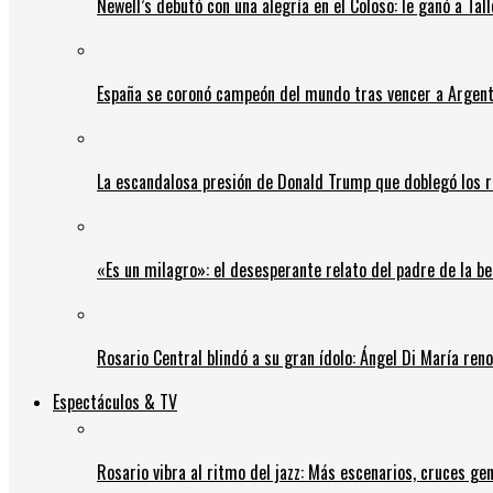
Newell’s debutó con una alegría en el Coloso: le ganó a Tal
España se coronó campeón del mundo tras vencer a Argent
La escandalosa presión de Donald Trump que doblegó los r
«Es un milagro»: el desesperante relato del padre de la b
Rosario Central blindó a su gran ídolo: Ángel Di María ren
Espectáculos & TV
Rosario vibra al ritmo del jazz: Más escenarios, cruces gen