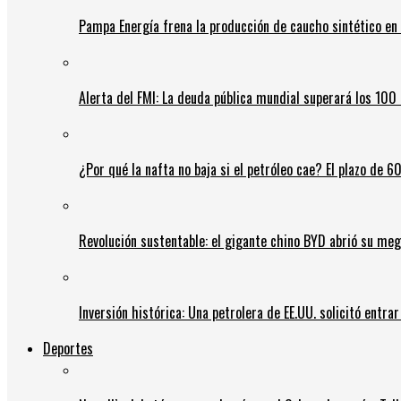
Pampa Energía frena la producción de caucho sintético en 
Alerta del FMI: La deuda pública mundial superará los 100 
¿Por qué la nafta no baja si el petróleo cae? El plazo de 
Revolución sustentable: el gigante chino BYD abrió su meg
Inversión histórica: Una petrolera de EE.UU. solicitó entr
Deportes