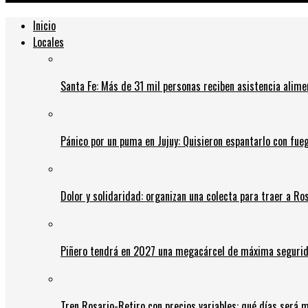
Inicio
Locales
Santa Fe: Más de 31 mil personas reciben asistencia alime
Pánico por un puma en Jujuy: Quisieron espantarlo con fue
Dolor y solidaridad: organizan una colecta para traer a Ros
Piñero tendrá en 2027 una megacárcel de máxima seguridad
Tren Rosario-Retiro con precios variables: qué días será m