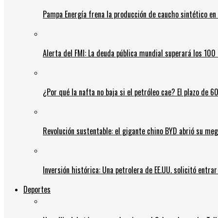
Pampa Energía frena la producción de caucho sintético en 
Alerta del FMI: La deuda pública mundial superará los 100 
¿Por qué la nafta no baja si el petróleo cae? El plazo de 
Revolución sustentable: el gigante chino BYD abrió su meg
Inversión histórica: Una petrolera de EE.UU. solicitó entr
Deportes