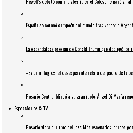
Newell’s debutó con una alegría en el Coloso: le ganó a Tal
España se coronó campeón del mundo tras vencer a Argent
La escandalosa presión de Donald Trump que doblegó los r
«Es un milagro»: el desesperante relato del padre de la b
Rosario Central blindó a su gran ídolo: Ángel Di María ren
Espectáculos & TV
Rosario vibra al ritmo del jazz: Más escenarios, cruces gen