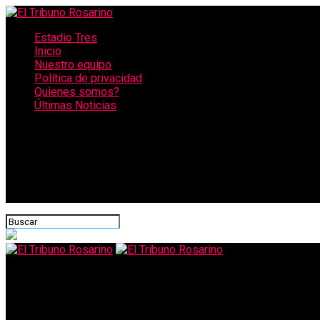
Estadio Tres
Inicio
Nuestro equipo
Política de privacidad
Quienes somos?
Últimas Noticias
CONECTATE CON NOSOTROS
El Tribuno Rosarino
Coronavirus: el subsidio de $500 por cada día de aislamiento se 