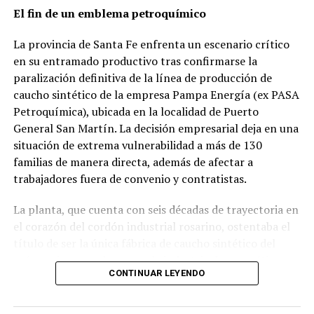
hay?””.
El fin de un emblema petroquímico
“El post coronavirus depende del durante coronavirus.
La provincia de Santa Fe enfrenta un escenario crítico
Es un ejercicio de poesía”.
en su entramado productivo tras confirmarse la
paralización definitiva de la línea de producción de
“¿Hasta cuándo esto en estas condiciones es
caucho sintético de la empresa Pampa Energía (ex PASA
sostenible?”
Petroquímica), ubicada en la localidad de Puerto
General San Martín. La decisión empresarial deja en una
“No hay forma de decirla. La realidad es heterogénea”.
situación de extrema vulnerabilidad a más de 130
“Desde el punto de vista de la flexibilización el Gobierno
familias de manera directa, además de afectar a
tiene el tiempo en contra no a favor. Un infectólogo va y
trabajadores fuera de convenio y contratistas.
le dice a Alberto “¿vos querés 200 muertos o veinte mil
La planta, que cuenta con seis décadas de trayectoria en
muertos?””.
el corazón del cordón industrial rosarino, ostentaba el
“No es lo mismo que una fábrica funcione, que un
título de ser la única fábrica de caucho sintético del
comercio funcione a que le sigan mandando guita para
país, un insumo clave para la industria de neumáticos y
los salarios, los alquileres y demás”.
CONTINUAR LEYENDO
el sector automotriz.
“Me parecen muy bien los decretos de la semana pasada
Según detalló el secretario general del Sindicato de