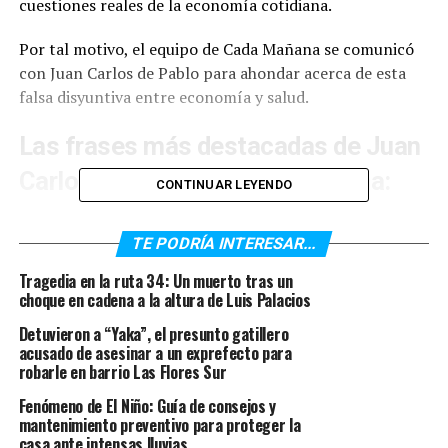
cuestiones reales de la economía cotidiana.
Por tal motivo, el equipo de Cada Mañana se comunicó
con Juan Carlos de Pablo para ahondar acerca de esta
falsa disyuntiva entre economía y salud.
Las frases más destacadas de Juan
Carlos de Pablo en Cada Mañana:
CONTINUAR LEYENDO
“El presidente de la Nación ya anunció varias etapas. La
fecha del 10 de mayo sirve para saber que antes del 10
TE PODRÍA INTERESAR...
de mayo no va a anunciar una nueva etapa. La clave está
Tragedia en la ruta 34: Un muerto tras un
en la dinámica que se sigue desarrollando por un lado
choque en cadena a la altura de Luis Palacios
entre las decisiones gubernamentales y por otro lado la
Detuvieron a “Yaka”, el presunto gatillero
vida misma. Si hablamos de la economía como si fuera
acusado de asesinar a un exprefecto para
una planilla Excel no entendemos nada”.
robarle en barrio Las Flores Sur
Fenómeno de El Niño: Guía de consejos y
“Tengo graves dudas de que a medida que pase el tiempo
mantenimiento preventivo para proteger la
eso que se llama economía respete los tiempos que
casa ante intensas lluvias