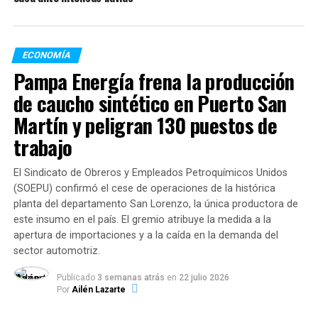
tienen algunos funcionarios que dicen ahora viene junio
y después agosto”.
“Nadie puede pretender que vas a respetar la
ECONOMÍA
cuarentena pero como te quedaste sin un mango te vas
Pampa Energía frena la producción
a morir de hambre o de sed”
de caucho sintético en Puerto San
Martín y peligran 130 puestos de
“El conflicto entre la economía y salud es objetivo. La
cuantía del conflicto depende de las medidas que tomás.
trabajo
El Gobierno puede ser parte del problema o la solución.
Es parte del problema cuando congela los precios,
El Sindicato de Obreros y Empleados Petroquímicos Unidos
manda inspectores pero suben los costos, faltan cosas y
(SOEPU) confirmó el cese de operaciones de la histórica
lo único que conseguís que las góndolas estén vacías”.
planta del departamento San Lorenzo, la única productora de
este insumo en el país. El gremio atribuye la medida a la
“Rescato la energía del sector privado porque todos
apertura de importaciones y a la caída en la demanda del
sector automotriz.
hablan del Estado, pero acá la enorme mayoría de las
vueltas tiene que ver con el sector privado. Los
Publicado
3 semanas atrás
en
22 julio 2026
asalariados se están reuniendo con los empresarios y los
Por
Ailén Lazarte
sindicalistas y se están preguntando “¿cuánta guita