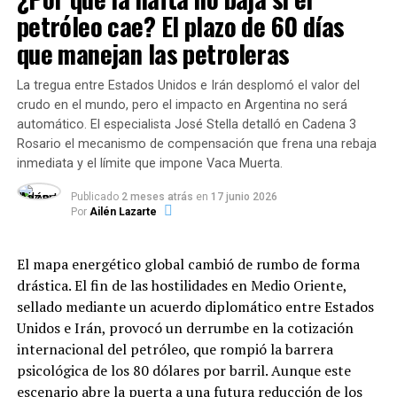
firma, el mercado interno actualmente absorbe
petróleo cae? El plazo de 60 días
caso estadounidense, los elevados déficits fiscales
entre un
5% y un 10%
de la capacidad de
y los costos de servicio de la deuda impulsaron la
que manejan las petroleras
producción de la planta.
cifra a niveles no vistos desde la posguerra.
La tregua entre Estados Unidos e Irán desplomó el valor del
Costos de exportación:
La empresa adujo que
crudo en el mundo, pero el impacto en Argentina no será
Impacto en mercados emergentes:
Para los
los costos logísticos y operativos actuales
automático. El especialista José Stella detalló en Cadena 3
países en desarrollo, el FMI advierte un
impiden colocar el remanente en el mercado
Rosario el mecanismo de compensación que frena una rebaja
«escenario adverso», ya que los altos niveles de
internacional de manera competitiva.
inmediata y el límite que impone Vaca Muerta.
deuda en las potencias obligan a mantener las
tasas de interés elevadas, encareciendo el crédito
Publicado
2 meses atrás
en
17 junio 2026
Por
Ailén Lazarte
Audiencia en Trabajo y la situación
internacional para las economías emergentes y
aumentando el riesgo de reestructuraciones
de los operarios
forzadas.
El mapa energético global cambió de rumbo de forma
drástica. El fin de las hostilidades en Medio Oriente,
Frente a la inminente parálisis, las partes fueron
sellado mediante un acuerdo diplomático entre Estados
convocadas a una audiencia en el Ministerio de Trabajo
Advertencia por «riesgos fiscales
Unidos e Irán, provocó un derrumbe en la cotización
de la provincia para evaluar alternativas y contener el
invisibles»
internacional del petróleo, que rompió la barrera
impacto social en la región.
psicológica de los 80 dólares por barril. Aunque este
La Directora del Departamento de Asuntos Fiscales del
El referente de SOEPU denunció además la estrategia de
escenario abre la puerta a una futura reducción de los