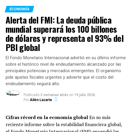
que dicen en provincias con menos casos algunas
Obreros y Empleados Petroquímicos Unidos (SOEPU),
ECONOMÍA
profesiones se pueden hacer”.
Mauricio Brizuela
, el anuncio de la firma tomó por
Alerta del FMI: La deuda pública
sorpresa al personal:
“Los norteamericanos no están acostumbrados a que el
mundial superará los 100 billones
nivel de actividad se les estanque o aún decaiga.
“Ayer aparecieron con una
de dólares y representa el 93% del
Probablemente los datos del segundo trimestre sean
reunión, pensamos que era
PBI global
peores que este, allá el seguro de desempleo funciona de
una de las tantas que
manera automática”.
El Fondo Monetario Internacional advirtió en su último informe
venimos teniendo, y
sobre el histórico nivel de endeudamiento alcanzado por las
avisándonos que van a dejar
principales potencias y mercados emergentes. El organismo
pide ajustes fiscales urgentes y advierte que el costo del
de producir, que ya la
TEMAS RELACIONADOS:
ACTUALIDAD
endeudamiento seguirá alto.
planta no arranca más”.
SIGUENTE
Publicado
3 semanas atrás
en
19 julio 2026
La inflación de abril fue de 1,5%, según el Indec
Por
Ailén Lazarte
ANTERIOR
Importaciones y caída del mercado
Una familia necesitó ingresos por $41.994 para no ser
Cifras récord en la economía global
En su más
probre en marzo
interno
reciente informe sobre la estabilidad financiera global,
el Fondo Monetario Internacional (FMI) encendió las