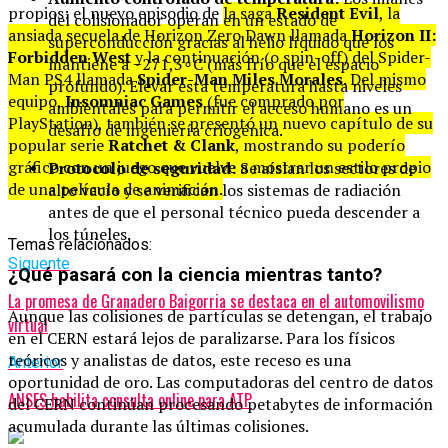
propios: el nuevo episodio de
la saga
Resident Evil
, la
del colisionador operan en un estado de
ansiada secuela de Horizon Zero Dawn llamada
Horizon II:
superconducción gracias al helio líquido que los
Forbidden West
y la continuación (o spin-off) del Spider-
mantiene a
−
271
,
3
∘
C
(más frío que el espacio
Man PS4 llamada
Spider-Man Miles Morales
. Del mismo
profundo). Elevar esta temperatura hasta niveles
equipo,
Insomniac Games
(fue comprado por
ambientales para permitir el acceso humano es un
PlayStation), también se presentó un nuevo capítulo de su
desafío de ingeniería criogénica.
popular serie
Ratchet & Clank
, mostrando su poderío
gráfico con un juego que vuelve a mostrar un estilo propio
Protocolo de seguridad:
Se aíslan los sectores de
de una película de animación.
alto vacío y se verifican los sistemas de radiación
antes de que el personal técnico pueda descender a
los túneles.
Temas relacionados:
Siguente
¿Qué pasará con la ciencia mientras tanto?
La promesa de Granadero Baigorria se destaca en el automovilismo
Aunque las colisiones de partículas se detengan, el trabajo
virtual
en el CERN estará lejos de paralizarse. Para los físicos
teóricos y analistas de datos, este receso es una
Anterior
oportunidad de oro. Las computadoras del centro de datos
ANSES habilita consulta online para ATP
del CERN continúan procesando petabytes de información
acumulada durante las últimas colisiones.