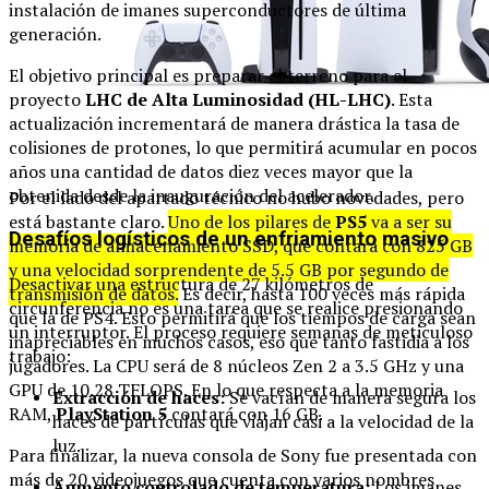
instalación de imanes superconductores de última
generación.
El objetivo principal es preparar el terreno para el
proyecto
LHC de Alta Luminosidad (HL-LHC)
. Esta
actualización incrementará de manera drástica la tasa de
colisiones de protones, lo que permitirá acumular en pocos
años una cantidad de datos diez veces mayor que la
obtenida desde la inauguración del acelerador.
Por el lado del apartado técnico no hubo novedades, pero
está bastante claro.
Uno de los pilares de
PS5
va a ser su
Desafíos logísticos de un enfriamiento masivo
memoria de almacenamiento SSD, que contará con 825 GB
y una velocidad sorprendente de 5.5 GB por segundo de
Desactivar una estructura de 27 kilómetros de
transmisión de datos.
Es decir, hasta 100 veces más rápida
circunferencia no es una tarea que se realice presionando
que la de PS4. Esto permitirá que los tiempos de carga sean
un interruptor. El proceso requiere semanas de meticuloso
inapreciables en muchos casos, eso que tanto fastidia a los
trabajo:
jugadores. La CPU será de 8 núcleos Zen 2 a 3.5 GHz y una
GPU de 10.28 TFLOPS. En lo que respecta a la memoria
Extracción de haces:
Se vacían de manera segura los
RAM,
PlayStation 5
contará con 16 GB.
haces de partículas que viajan casi a la velocidad de la
luz.
Para finalizar, la nueva consola de Sony fue presentada con
más de 20 videojuegos que cuenta con varios nombres
Aumento controlado de temperatura:
Los imanes