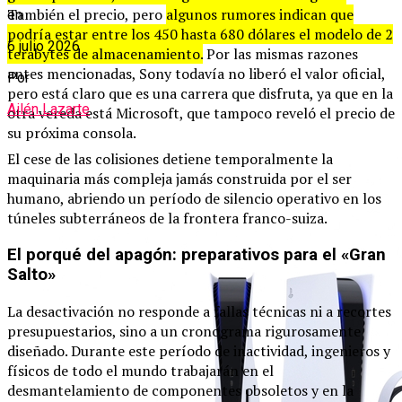
También el precio, pero
algunos rumores indican que
en
podría estar entre los 450 hasta 680 dólares el modelo de 2
6 julio 2026
terabytes de almacenamiento.
Por las mismas razones
antes mencionadas, Sony todavía no liberó el valor oficial,
Por
pero está claro que es una carrera que disfruta, ya que en la
Ailén Lazarte
otra vereda está Microsoft, que tampoco reveló el precio de
su próxima consola.
El cese de las colisiones detiene temporalmente la
maquinaria más compleja jamás construida por el ser
humano, abriendo un período de silencio operativo en los
túneles subterráneos de la frontera franco-suiza.
El porqué del apagón: preparativos para el «Gran
Salto»
La desactivación no responde a fallas técnicas ni a recortes
presupuestarios, sino a un cronograma rigurosamente
diseñado. Durante este período de inactividad, ingenieros y
físicos de todo el mundo trabajarán en el
desmantelamiento de componentes obsoletos y en la