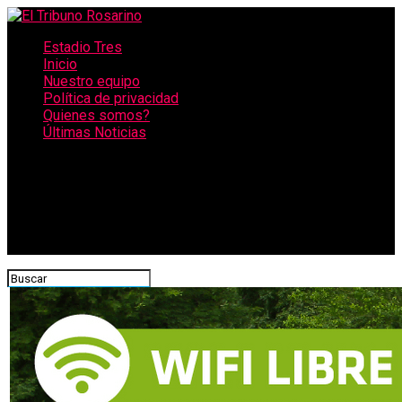
Estadio Tres
Inicio
Nuestro equipo
Política de privacidad
Quienes somos?
Últimas Noticias
CONECTATE CON NOSOTROS