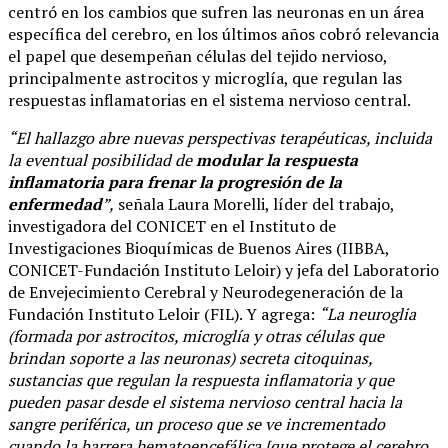
centró en los cambios que sufren las neuronas en un área
específica del cerebro, en los últimos años cobró relevancia
el papel que desempeñan células del tejido nervioso,
principalmente astrocitos y microglía, que regulan las
respuestas inflamatorias en el sistema nervioso central.
“El hallazgo abre nuevas perspectivas terapéuticas, incluida
la eventual posibilidad de
modular la respuesta
inflamatoria para frenar la progresión de la
enfermedad
”,
señala Laura Morelli, líder del trabajo,
investigadora del CONICET en el Instituto de
Investigaciones Bioquímicas de Buenos Aires (IIBBA,
CONICET-Fundación Instituto Leloir) y jefa del Laboratorio
de Envejecimiento Cerebral y Neurodegeneración de la
Fundación Instituto Leloir (FIL). Y agrega:
“La neuroglia
(formada por astrocitos, microglía y otras células que
brindan soporte a las neuronas) secreta citoquinas,
sustancias que regulan la respuesta inflamatoria y que
pueden pasar desde el sistema nervioso central hacia la
sangre periférica, un proceso que se ve incrementado
cuando la barrera hematoencefálica [que protege el cerebro