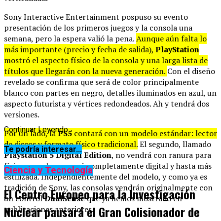
Sony Interactive Entertainment pospuso su evento
presentación de los primeros juegos y la consola una
semana, pero la espera valió la pena.
Aunque aún falta lo
más importante (precio y fecha de salida),
PlayStation
mostró el aspecto físico de la consola y una larga lista de
títulos que llegarán con la nueva generación.
Con el diseño
revelado se confirma que será de color principalmente
blanco con partes en negro, detalles iluminados en azul, un
aspecto futurista y vértices redondeados. Ah y tendrá dos
versiones.
Continuar Leyendo
Por un lado, la
PS5
contará con un modelo estándar: lector
de discos y formato físico tradicional.
El segundo, llamado
Te podría interesar...
Playstation 5 Digital Edition
, no vendrá con ranura para
físicos, por lo que será completamente digital y hasta más
Ciencia y Tecnología
estilizada. Independientemente del modelo, y como ya es
tradición de Sony, las consolas vendrán originalmente con
El Centro Europeo para la Investigación
un control
DualSense
que ya hemos mostrado en
Nuclear pausará el Gran Colisionador de
publicaciones anteriores.