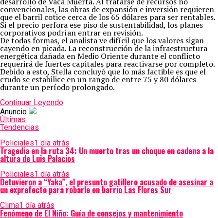
desarrollo de Vaca Muerta. Al tratarse de recursos no
convencionales, las obras de expansión e inversión requieren
que el barril cotice cerca de los 65 dólares para ser rentables.
Si el precio perfora ese piso de sustentabilidad, los planes
corporativos podrían entrar en revisión.
De todas formas, el analista ve difícil que los valores sigan
cayendo en picada. La reconstrucción de la infraestructura
energética dañada en Medio Oriente durante el conflicto
requerirá de fuertes capitales para reactivarse por completo.
Debido a esto, Stella concluyó que lo más factible es que el
crudo se estabilice en un rango de entre 75 y 80 dólares
durante un período prolongado.
Continuar Leyendo
Anuncio
Últimas
Tendencias
Policiales
1 día atrás
Tragedia en la ruta 34: Un muerto tras un choque en cadena a la
altura de Luis Palacios
Policiales
1 día atrás
Detuvieron a “Yaka”, el presunto gatillero acusado de asesinar a
un exprefecto para robarle en barrio Las Flores Sur
Clima
1 día atrás
Fenómeno de El Niño: Guía de consejos y mantenimiento