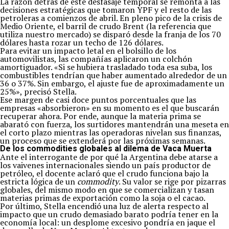
La razón detrás de este desfasaje temporal se remonta a las
decisiones estratégicas que tomaron YPF y el resto de las
petroleras a comienzos de abril. En pleno pico de la crisis de
Medio Oriente, el barril de crudo Brent (la referencia que
utiliza nuestro mercado) se disparó desde la franja de los 70
dólares hasta rozar un techo de 126 dólares.
Para evitar un impacto letal en el bolsillo de los
automovilistas, las compañías aplicaron un colchón
amortiguador. «Si se hubiera trasladado toda esa suba, los
combustibles tendrían que haber aumentado alrededor de un
36 o 37%. Sin embargo, el ajuste fue de aproximadamente un
25%», precisó Stella.
Ese margen de casi doce puntos porcentuales que las
empresas «absorbieron» en su momento es el que buscarán
recuperar ahora. Por ende, aunque la materia prima se
abarató con fuerza, los surtidores mantendrán una meseta en
el corto plazo mientras las operadoras nivelan sus finanzas,
un proceso que se extenderá por las próximas semanas.
De los commodities globales al dilema de Vaca Muerta
Ante el interrogante de por qué la Argentina debe atarse a
los vaivenes internacionales siendo un país productor de
petróleo, el docente aclaró que el crudo funciona bajo la
estricta lógica de un
commodity
. Su valor se rige por pizarras
globales, del mismo modo en que se comercializan y tasan
materias primas de exportación como la soja o el cacao.
Por último, Stella encendió una luz de alerta respecto al
impacto que un crudo demasiado barato podría tener en la
economía local: un desplome excesivo pondría en jaque el