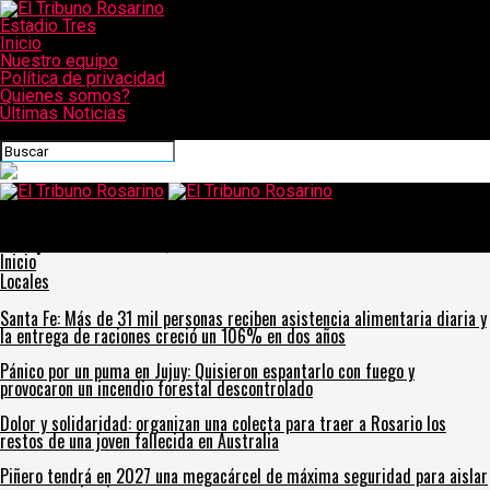
Estadio Tres
Inicio
Nuestro equipo
Política de privacidad
Quienes somos?
Últimas Noticias
CONECTATE CON NOSOTROS
El Tribuno Rosarino
Inversión histórica: Una petrolera de EE.UU. solicitó entrar al
RIGI para destinar US$ 13.800 millones a Vaca Muerta
Inicio
Locales
Santa Fe: Más de 31 mil personas reciben asistencia alimentaria diaria y
la entrega de raciones creció un 106% en dos años
Pánico por un puma en Jujuy: Quisieron espantarlo con fuego y
provocaron un incendio forestal descontrolado
Dolor y solidaridad: organizan una colecta para traer a Rosario los
restos de una joven fallecida en Australia
Piñero tendrá en 2027 una megacárcel de máxima seguridad para aislar