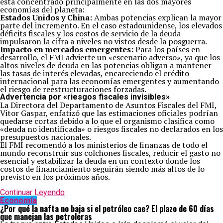
está concentrado principalmente en las dos mayores
economías del planeta:
Estados Unidos y China:
Ambas potencias explican la mayor
parte del incremento. En el caso estadounidense, los elevados
déficits fiscales y los costos de servicio de la deuda
impulsaron la cifra a niveles no vistos desde la posguerra.
Impacto en mercados emergentes:
Para los países en
desarrollo, el FMI advierte un «escenario adverso», ya que los
altos niveles de deuda en las potencias obligan a mantener
las tasas de interés elevadas, encareciendo el crédito
internacional para las economías emergentes y aumentando
el riesgo de reestructuraciones forzadas.
Advertencia por «riesgos fiscales invisibles»
La Directora del Departamento de Asuntos Fiscales del FMI,
Vitor Gaspar, enfatizó que las estimaciones oficiales podrían
quedarse cortas debido a lo que el organismo clasifica como
«deuda no identificada» o riesgos fiscales no declarados en los
presupuestos nacionales.
El FMI recomendó a los ministerios de finanzas de todo el
mundo reconstruir sus colchones fiscales, reducir el gasto no
esencial y estabilizar la deuda en un contexto donde los
costos de financiamiento seguirán siendo más altos de lo
previsto en los próximos años.
Continuar Leyendo
Economía
¿Por qué la nafta no baja si el petróleo cae? El plazo de 60 días
que manejan las petroleras