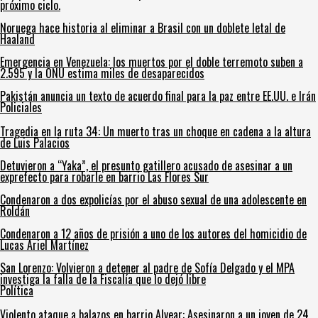
próximo ciclo.
Noruega hace historia al eliminar a Brasil con un doblete letal de
Haaland
Emergencia en Venezuela: los muertos por el doble terremoto suben a
2.595 y la ONU estima miles de desaparecidos
Pakistán anuncia un texto de acuerdo final para la paz entre EE.UU. e Irán
Policiales
Tragedia en la ruta 34: Un muerto tras un choque en cadena a la altura
de Luis Palacios
Detuvieron a “Yaka”, el presunto gatillero acusado de asesinar a un
exprefecto para robarle en barrio Las Flores Sur
Condenaron a dos expolicías por el abuso sexual de una adolescente en
Roldán
Condenaron a 12 años de prisión a uno de los autores del homicidio de
Lucas Ariel Martínez
San Lorenzo: Volvieron a detener al padre de Sofía Delgado y el MPA
investiga la falla de la Fiscalía que lo dejó libre
Política
Violento ataque a balazos en barrio Alvear: Asesinaron a un joven de 24