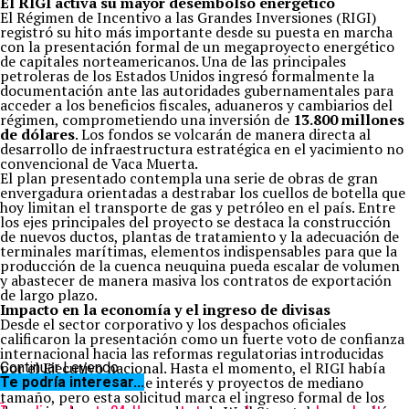
El RIGI activa su mayor desembolso energético
El Régimen de Incentivo a las Grandes Inversiones (RIGI)
registró su hito más importante desde su puesta en marcha
con la presentación formal de un megaproyecto energético
de capitales norteamericanos. Una de las principales
petroleras de los Estados Unidos ingresó formalmente la
documentación ante las autoridades gubernamentales para
acceder a los beneficios fiscales, aduaneros y cambiarios del
régimen, comprometiendo una inversión de
13.800 millones
de dólares
. Los fondos se volcarán de manera directa al
desarrollo de infraestructura estratégica en el yacimiento no
convencional de Vaca Muerta.
El plan presentado contempla una serie de obras de gran
envergadura orientadas a destrabar los cuellos de botella que
hoy limitan el transporte de gas y petróleo en el país. Entre
los ejes principales del proyecto se destaca la construcción
de nuevos ductos, plantas de tratamiento y la adecuación de
terminales marítimas, elementos indispensables para que la
producción de la cuenca neuquina pueda escalar de volumen
y abastecer de manera masiva los contratos de exportación
de largo plazo.
Impacto en la economía y el ingreso de divisas
Desde el sector corporativo y los despachos oficiales
calificaron la presentación como un fuerte voto de confianza
internacional hacia las reformas regulatorias introducidas
por el Ejecutivo nacional. Hasta el momento, el RIGI había
Continuar Leyendo
sumado expresiones de interés y proyectos de mediano
Te podría interesar...
tamaño, pero esta solicitud marca el ingreso formal de los