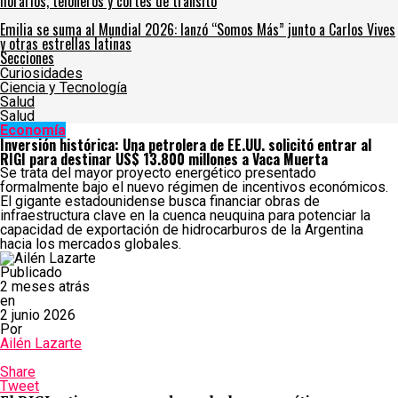
horarios, teloneros y cortes de tránsito
Emilia se suma al Mundial 2026: lanzó “Somos Más” junto a Carlos Vives
y otras estrellas latinas
Secciones
Curiosidades
Ciencia y Tecnología
Salud
Salud
Economía
Inversión histórica: Una petrolera de EE.UU. solicitó entrar al
RIGI para destinar US$ 13.800 millones a Vaca Muerta
Se trata del mayor proyecto energético presentado
formalmente bajo el nuevo régimen de incentivos económicos.
El gigante estadounidense busca financiar obras de
infraestructura clave en la cuenca neuquina para potenciar la
capacidad de exportación de hidrocarburos de la Argentina
hacia los mercados globales.
Publicado
2 meses atrás
en
2 junio 2026
Por
Ailén Lazarte
Share
Tweet