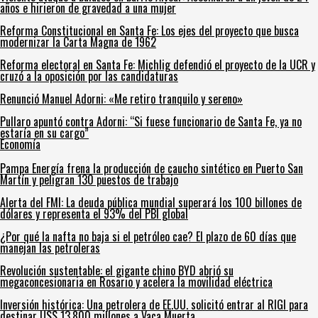
años e hirieron de gravedad a una mujer
Reforma Constitucional en Santa Fe: Los ejes del proyecto que busca
modernizar la Carta Magna de 1962
Reforma electoral en Santa Fe: Michlig defendió el proyecto de la UCR y
cruzó a la oposición por las candidaturas
Renunció Manuel Adorni: «Me retiro tranquilo y sereno»
Pullaro apuntó contra Adorni: “Si fuese funcionario de Santa Fe, ya no
estaría en su cargo”
Economía
Pampa Energía frena la producción de caucho sintético en Puerto San
Martín y peligran 130 puestos de trabajo
Alerta del FMI: La deuda pública mundial superará los 100 billones de
dólares y representa el 93% del PBI global
¿Por qué la nafta no baja si el petróleo cae? El plazo de 60 días que
manejan las petroleras
Revolución sustentable: el gigante chino BYD abrió su
megaconcesionaria en Rosario y acelera la movilidad eléctrica
Inversión histórica: Una petrolera de EE.UU. solicitó entrar al RIGI para
destinar US$ 13.800 millones a Vaca Muerta