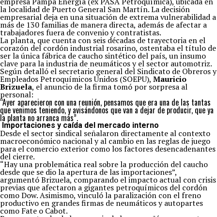
empresa Pampa Energía (ex PASA Petroquímica), ubicada en
la localidad de Puerto General San Martín. La decisión
empresarial deja en una situación de extrema vulnerabilidad a
más de 130 familias de manera directa, además de afectar a
trabajadores fuera de convenio y contratistas.
La planta, que cuenta con seis décadas de trayectoria en el
corazón del cordón industrial rosarino, ostentaba el título de
ser la única fábrica de caucho sintético del país, un insumo
clave para la industria de neumáticos y el sector automotriz.
Según detalló el secretario general del Sindicato de Obreros y
Empleados Petroquímicos Unidos (SOEPU),
Mauricio
Brizuela
, el anuncio de la firma tomó por sorpresa al
personal:
“Ayer aparecieron con una reunión, pensamos que era una de las tantas
que venimos teniendo, y avisándonos que van a dejar de producir, que ya
la planta no arranca más”.
Importaciones y caída del mercado interno
Desde el sector sindical señalaron directamente al contexto
macroeconómico nacional y al cambio en las reglas de juego
para el comercio exterior como los factores desencadenantes
del cierre.
“Hay una problemática real sobre la producción del caucho
desde que se dio la apertura de las importaciones”,
argumentó Brizuela, comparando el impacto actual con crisis
previas que afectaron a gigantes petroquímicos del cordón
como Dow. Asimismo, vinculó la paralización con el freno
productivo en grandes firmas de neumáticos y autopartes
como Fate o Cabot.