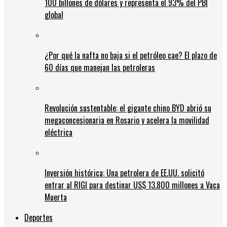
100 billones de dólares y representa el 93% del PBI
global
¿Por qué la nafta no baja si el petróleo cae? El plazo de
60 días que manejan las petroleras
Revolución sustentable: el gigante chino BYD abrió su
megaconcesionaria en Rosario y acelera la movilidad
eléctrica
Inversión histórica: Una petrolera de EE.UU. solicitó
entrar al RIGI para destinar US$ 13.800 millones a Vaca
Muerta
Deportes