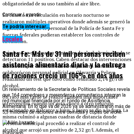
obligatoriedad de su uso también al aire libre.
En cuanto a la circulación en horario nocturno se
Continuar Leyendo
realizaron múltiples operativos donde además se generó la
Te podría interesar...
logística para que el personal de la Policía de Santa Fe y
fuerzas federales pudieran establecer los controles de
Locales
circulación.
Santa Fe: Más de 31 mil personas reciben
Asimismo se efectuaron controles de alcoholemia donde se
detectaron 11 positivos. Caben destacar dos intervenciones
asistencia alimentaria diaria y la entrega
del sábado por la noche donde en primera instancia se
colaboró con personal policial en Olavarria y Pelayo
de raciones creció un 106% en dos años
realizando un test que tuvo como resultado 2,14 gr/l de
alcohol.
Un relevamiento de la Secretaría de Políticas Sociales revela
que 164 comedores y merenderos comunitarios integran la
Un rato más tarde se realizó también una importante
red municipal financiada por el Fondo de Asistencia
intervención cuando un auto chocó a otro vehículo
Alimentaria. En lo que va de 2026 ya se administraron más de
estacionado en Balcarce y Jujuy, y luego se dio a la fuga. La
5,3 millones de raciones entre comidas y copas de leche.
misma culminó a algunas cuadras de distancia donde
personal municipal procedió a realizar el control de
alcohol que arrojó un positivo de 2,32 gr/l. Además, el
Publicado