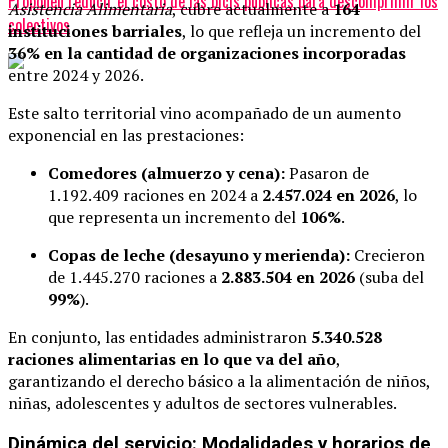
Proponen reducir el costo de las bicis públicas para descomprimir los
Asistencia Alimentaria
, cubre actualmente a
164
colectivos
instituciones barriales
, lo que refleja un incremento del
36% en la cantidad de organizaciones incorporadas
entre 2024 y 2026.
Este salto territorial vino acompañado de un aumento
exponencial en las prestaciones:
Comedores (almuerzo y cena):
Pasaron de
1.192.409 raciones en 2024 a
2.457.024 en 2026
, lo
que representa un incremento del
106%
.
Copas de leche (desayuno y merienda):
Crecieron
de 1.445.270 raciones a
2.883.504 en 2026
(suba del
99%
).
En conjunto, las entidades administraron
5.340.528
raciones alimentarias en lo que va del año
,
garantizando el derecho básico a la alimentación de niños,
niñas, adolescentes y adultos de sectores vulnerables.
Dinámica del servicio: Modalidades y horarios de