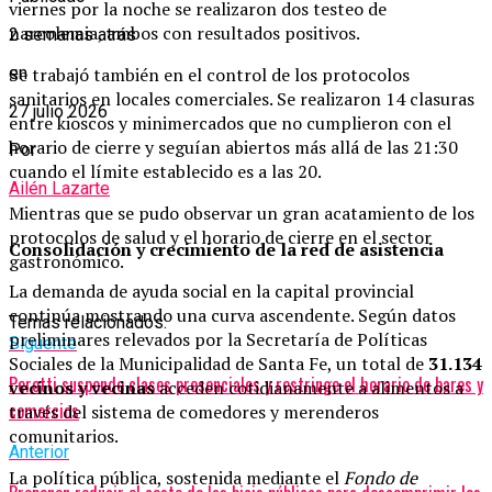
viernes por la noche se realizaron dos testeo de
narcolemia, ambos con resultados positivos.
2 semanas atrás
Se trabajó también en el control de los protocolos
en
sanitarios en locales comerciales. Se realizaron 14 clasuras
27 julio 2026
entre kioscos y minimercados que no cumplieron con el
horario de cierre y seguían abiertos más allá de las 21:30
Por
cuando el límite establecido es a las 20.
Ailén Lazarte
Mientras que se pudo observar un gran acatamiento de los
protocolos de salud y el horario de cierre en el sector
Consolidación y crecimiento de la red de asistencia
gastronómico.
La demanda de ayuda social en la capital provincial
continúa mostrando una curva ascendente. Según datos
Temas relacionados:
preliminares relevados por la Secretaría de Políticas
Siguente
Sociales de la Municipalidad de Santa Fe, un total de
31.134
Perotti suspende clases presenciales y restringe el horario de bares y
vecinos y vecinas
acceden cotidianamente a alimentos a
comercios
través del sistema de comedores y merenderos
comunitarios.
Anterior
La política pública, sostenida mediante el
Fondo de