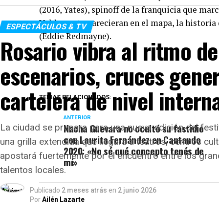
(2016, Yates), spinoff de la franquicia que marc
Voldemort aparecieran en el mapa, la histori
ESPECTÁCULOS & TV
(Eddie Redmayne).
Rosario vibra al ritmo de
escenarios, cruces gener
cartelera de nivel intern
TEMAS RELACIONADOS:
ANTERIOR
Nacha Guevara no ocultó su fastidio
La ciudad se prepara para una nueva edición del festi
con Laurita Fernández en Cantando
una grilla extendida que llegará a teatros, centros cul
2020: «No sé qué concepto tenés de
apostará fuertemente por el encuentro entre los gra
mí»
talentos locales.
Publicado
2 meses atrás
en
2 junio 2026
Por
Ailén Lazarte