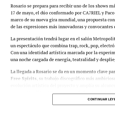
Rosario se prepara para recibir uno de los shows 
17 de mayo, el dúo conformado por
CA7RIEL
y
Paco
marco de su nueva gira mundial, una propuesta con
de las expresiones más innovadoras y convocantes 
La presentación tendrá lugar en el salón Metropolit
un espectáculo que combina trap, rock, pop, electró
Con una identidad artística marcada por la experim
una noche cargada de energía, teatralidad y despli
La llegada a Rosario se da en un momento clave pa
Free Spirits
, su trabajo discográfico más ambicioso
evolución artística del proyecto y amplía su alcanc
peso, entre ellas participaciones de figuras global
CONTINUAR LEY
En los últimos años, CA7RIEL y Paco Amoroso cons
estrictamente musical. Sus shows en vivo se trans