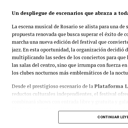
Un despliegue de escenarios que abraza a tod
La escena musical de Rosario se alista para una de 
propuesta renovada que busca superar el éxito de c
marcha una nueva edición del festival que convierte 
jazz. En esta oportunidad, la organización decidió de
multiplicando las sedes de los conciertos para que
las salas del centro, sino que irrumpa con fuerza en 
los clubes nocturnos más emblemáticos de la noctu
Desde el prestigioso escenario de la
Plataforma 
reductos culturales independientes, el festival ofr
combinará shows con entrada libre y gratuita y gala
El objetivo, según explicaron los programadores del
género y permitir que tanto los melómanos de siem
CONTINUAR LEY
asoma a esta sonoridad puedan disfrutar de espectác