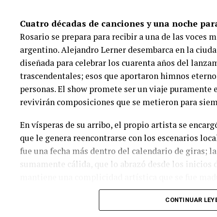
especialmente por los locale
Cuatro décadas de canciones y una noche para
teatros oficiales.
Rosario se prepara para recibir a una de las voces 
argentino. Alejandro Lerner desembarca en la ciuda
Esta combinación de tradición y vanguardia asegura
diseñada para celebrar los cuarenta años del lanz
históricamente fue fundamental para el desarrollo d
trascendentales; esos que aportaron himnos eternos
para las funciones de apertura ya muestran un alto 
personas. El show promete ser un viaje puramente 
de semana a puro movimiento turístico y comercial
revivirán composiciones que se metieron para siemp
de Rosario, impulsado por visitantes de toda la pro
especialmente para asistir a las funciones principal
En vísperas de su arribo, el propio artista se enca
que le genera reencontrarse con los escenarios loca
fue una fecha más dentro del calendario de giras; l
sumamente cálida, que lo abrazó desde los inicios d
mantiene una complicidad artística que se fue madu
tiempo.
CONTINUAR LEY
La vigencia del vivo y la mística con el público