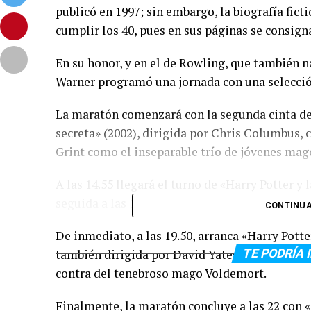
publicó en 1997; sin embargo, la biografía fict
cumplir los 40, pues en sus páginas se consigna
En su honor, y en el de Rowling, que también na
Warner programó una jornada con una selección 
La maratón comenzará con la segunda cinta de 
secreta» (2002), dirigida por Chris Columbus,
Grint como el inseparable trío de jóvenes mag
A las 14.55 llegará el turno de «Harry Potter y 
seguida a las 17.20 de «Harry Potter y las Reliq
CONTINUA
De inmediato, a las 19.50, arranca «Harry Potter
también dirigida por David Yates, en lo que ma
TE PODRÍA 
contra del tenebroso mago Voldemort.
Finalmente, la maratón concluye a las 22 con 