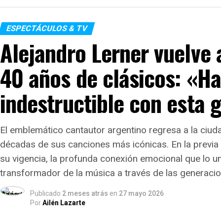
El cruce generacional como bandera artística
ESPECTÁCULOS & TV
El verdadero corazón del festival de este año esta
Alejandro Lerner vuelve 
época». La grilla fue diseñada meticulosamente pa
40 años de clásicos: «Ha
sessions
improvisadas donde los históricos referente
músicos de trayectoria intachable que formaron a
indestructible con esta 
el escenario y las partituras con los nuevos proyec
de música de la ciudad.
El emblemático cantautor argentino regresa a la ciu
Una experiencia integral:
Ad
décadas de sus canciones más icónicas. En la previa 
oferta sonora, el festival s
su vigencia, la profunda conexión emocional que lo un
experiencias combinadas que
transformador de la música a través de las generacio
discos de vinilo, clínicas de
Publicado
2 meses atrás
en
27 mayo 2026
para estudiantes de instrum
Por
Ailén Lazarte
propuestas gastronómicas t