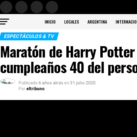
INICIO
LOCALES
ARGENTINA
INTERNACIO
ESPECTÁCULOS & TV
Maratón de Harry Potter 
cumpleaños 40 del pers
Publicado
6 años atrás
en
31 julio 2020
Por
eltribuno