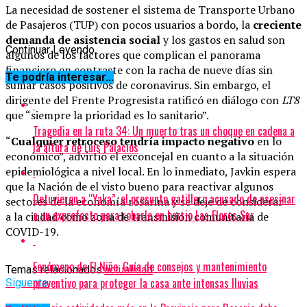
La necesidad de sostener el sistema de Transporte Urbano
de Pasajeros (TUP) con pocos usuarios a bordo, la
creciente
demanda de asistencia social
y los gastos en salud son
Continuar Leyendo
algunos de los factores que complican el panorama
financiero en contraste con la racha de nueve días sin
Te podría interesar...
sumar casos positivos de coronavirus. Sin embargo, el
dirigente del Frente Progresista ratificó en diálogo con
LT8
que “siempre la prioridad es lo sanitario”.
Tragedia en la ruta 34: Un muerto tras un choque en cadena a
“
Cualquier retroceso tendría impacto negativo
en lo
la altura de Luis Palacios
económico”, advirtió el exconcejal en cuanto a la situación
epidemiológica a nivel local. En lo inmediato, Javkin espera
que la Nación de el visto bueno para reactivar algunos
Detuvieron a “Yaka”, el presunto gatillero acusado de asesinar
sectores de la economía rosarina y se deje de considerar
a un exprefecto para robarle en barrio Las Flores Sur
a la ciudad como zona de transmisión comunitaria de
COVID-19.
Fenómeno de El Niño: Guía de consejos y mantenimiento
Temas relacionados:
actualidad
preventivo para proteger la casa ante intensas lluvias
Siguente