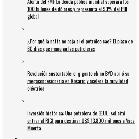
Alerta del FMI: La deuda pública mundial superará los
100 billones de dólares y representa el 93% del PBI
global
¿Por qué la nafta no baja si el petróleo cae? El plazo de
60 días que manejan las petroleras
Revolución sustentable: el gigante chino BYD abrió su
megaconcesionaria en Rosario y acelera la movilidad
eléctrica
Inversión histórica: Una petrolera de EE.UU. solicitó
entrar al RIGI para destinar US$ 13.800 millones a Vaca
Muerta