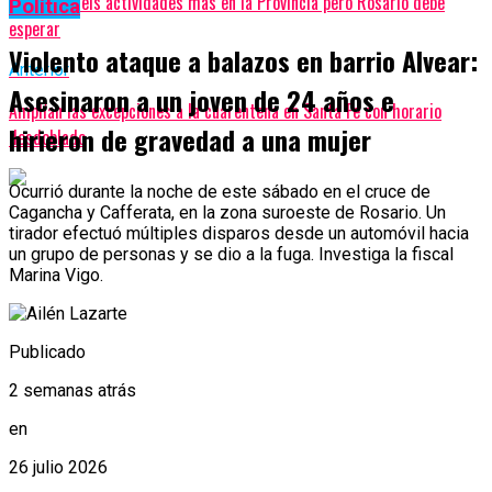
Habilitan seis actividades más en la Provincia pero Rosario debe
Política
esperar
Violento ataque a balazos en barrio Alvear:
Anterior
Asesinaron a un joven de 24 años e
Amplían las excepciones a la cuarentena en Santa Fe con horario
hirieron de gravedad a una mujer
desdoblado
Ocurrió durante la noche de este sábado en el cruce de
Cagancha y Cafferata, en la zona suroeste de Rosario. Un
tirador efectuó múltiples disparos desde un automóvil hacia
un grupo de personas y se dio a la fuga. Investiga la fiscal
Marina Vigo.
Publicado
2 semanas atrás
en
26 julio 2026