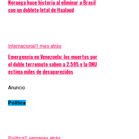
Noruega hace historia al eliminar a Brasil
con un doblete letal de Haaland
Internacional
1 mes atrás
Emergencia en Venezuela: los muertos por
el doble terremoto suben a 2.595 y la ONU
estima miles de desaparecidos
Anuncio
Política
Política
2 semanas atrás