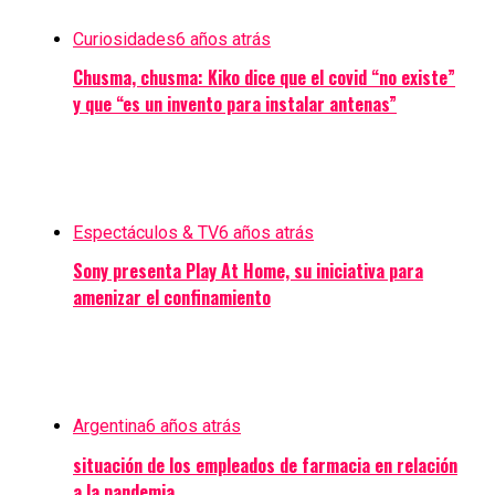
Curiosidades
6 años atrás
Chusma, chusma: Kiko dice que el covid “no existe”
y que “es un invento para instalar antenas”
Espectáculos & TV
6 años atrás
Sony presenta Play At Home, su iniciativa para
amenizar el confinamiento
Argentina
6 años atrás
situación de los empleados de farmacia en relación
a la pandemia