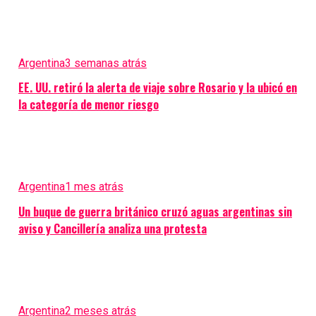
Argentina
3 semanas atrás
EE. UU. retiró la alerta de viaje sobre Rosario y la ubicó en
la categoría de menor riesgo
Argentina
1 mes atrás
Un buque de guerra británico cruzó aguas argentinas sin
aviso y Cancillería analiza una protesta
Argentina
2 meses atrás