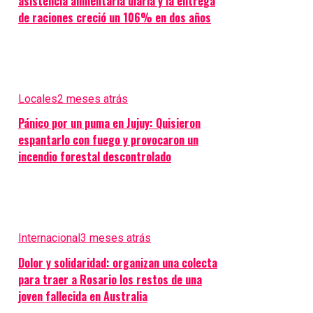
asistencia alimentaria diaria y la entrega
de raciones creció un 106% en dos años
Locales
2 meses atrás
Pánico por un puma en Jujuy: Quisieron
espantarlo con fuego y provocaron un
incendio forestal descontrolado
Internacional
3 meses atrás
Dolor y solidaridad: organizan una colecta
para traer a Rosario los restos de una
joven fallecida en Australia