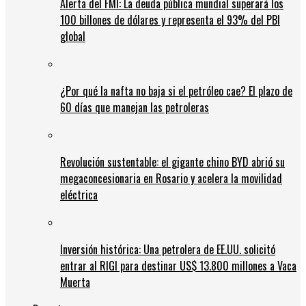
Alerta del FMI: La deuda pública mundial superará los
100 billones de dólares y representa el 93% del PBI
global
¿Por qué la nafta no baja si el petróleo cae? El plazo de
60 días que manejan las petroleras
Revolución sustentable: el gigante chino BYD abrió su
megaconcesionaria en Rosario y acelera la movilidad
eléctrica
Inversión histórica: Una petrolera de EE.UU. solicitó
entrar al RIGI para destinar US$ 13.800 millones a Vaca
Muerta