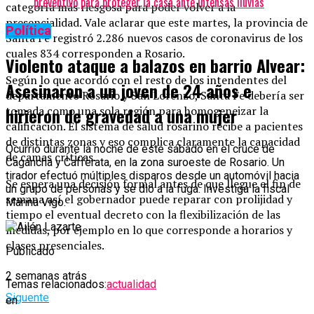
preventivo para proteger la casa ante intensas lluvias
categoría más riesgosa para poder volver a la
presencialidad. Vale aclarar que este martes, la provincia de
Política
Santa Fe registró 2.286 nuevos casos de coronavirus de los
cuales 834 corresponden a Rosario.
Violento ataque a balazos en barrio Alvear:
Según lo que acordó con el resto de los intendentes del
Asesinaron a un joven de 24 años e
departamento Rosario y San Lorenzo, Santa Fe debería ser
tomada como una sola región para homogeneizar la
hirieron de gravedad a una mujer
calificación. El sistema de salud rosarino recibe a pacientes
de distintas zonas y eso complica claramente la capacidad
Ocurrió durante la noche de este sábado en el cruce de
de camas críticas.
Cagancha y Cafferata, en la zona suroeste de Rosario. Un
tirador efectuó múltiples disparos desde un automóvil hacia
Se espera una decisión formal antes de que llegue el fin de
un grupo de personas y se dio a la fuga. Investiga la fiscal
semana así el gobernador puede reparar con prolijidad y
Marina Vigo.
tiempo el eventual decreto con la flexibilización de las
medidas, por ejemplo en lo que corresponde a horarios y
clases presenciales.
Publicado
2 semanas atrás
Temas relacionados:
actualidad
Siguente
en