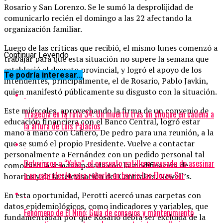
Rosario y San Lorenzo. Se le sumó la desprolijidad de
comunicarlo recién el domingo a las 22 afectando la
organización familiar.
Luego de las críticas que recibió, el mismo lunes comenzó a
Continuar Leyendo
trabajar para que esta situación no supere la semana que
estableció el decreto provincial, y logró el apoyo de los
Te podría interesar...
intendentes, principalmente, el de Rosario, Pablo Javkin,
quien manifestó públicamente su disgusto con la situación.
Este miércoles, aprovechando la firma de un convenio de
Tragedia en la ruta 34: Un muerto tras un choque en cadena a
educación financiera con el Banco Central, logró estar
la altura de Luis Palacios
mano a mano con Cafiero, De pedro para una reunión, a la
que se sumó el propio Presidente. Vuelve a contactar
personalmente a Fernández con un pedido personal tal
Detuvieron a “Yaka”, el presunto gatillero acusado de asesinar
como hizo la semana pasada con la modificación de
a un exprefecto para robarle en barrio Las Flores Sur
horarios y de la televisación del Central vs. Newell’s.
En esta oportunidad, Perotti acercó unas carpetas con
datos epidemiológicos, como indicadores y variables, que
Fenómeno de El Niño: Guía de consejos y mantenimiento
fundamentaban por qué Rosario debía ser excluida de la