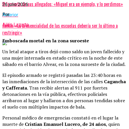
El lamento de sus allegados: «Miguel era un ejemplo, y lo perdimos»
26 julio 2026
Por
Anterior
Ailén Lazarte
Javkin: «​La presencialidad de las escuelas debería ser lo último a
restringir»
Emboscada mortal en la zona suroeste
Un letal ataque a tiros dejó como saldo un joven fallecido y
una mujer internada en estado crítico en la noche de este
sábado en el barrio Alvear, en la zona suroeste de la ciudad.
El episodio armado se registró pasadas las 23:40 horas en
las inmediaciones de la intersección de las calles
Cagancha
y Cafferata
. Tras recibir alertas al 911 por fuertes
detonaciones en la vía pública, efectivos policiales
arribaron al lugar y hallaron a dos personas tendidas sobre
el suelo con múltiples impactos de bala.
Personal médico de emergencias constató en el lugar la
muerte de
Cristian Emanuel Lucero, de 24 años
, quien