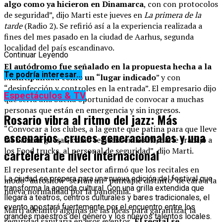
algo como ya hicieron en Dinamarca
, con con protocolos
de seguridad”, dijo Marti este jueves en
La primera de la
tarde
(Radio 2). Se refirió así a la experiencia realizada a
fines del mes pasado en la ciudad de Aarhus, segunda
localidad del país escandinavo.
Continuar Leyendo
El autódromo fue señalado en la propuesta hecha a la
Te podría interesar...
Municipalidad como un “lugar indicado
” y con
“desinfección y controles en la entrada”. El empresario dijo
Espectáculos & TV
que sería una buena oportunidad de convocar a muchas
personas que están en emergencia y sin ingresos.
Rosario vibra al ritmo del jazz: Más
“Convocar a los clubes, a la gente que patina para que lleve
escenarios, cruces generacionales y una
las hamburguesas, como se hacía en los 70, darle trabajo a
los Food trucks, al personal de seguridad”, dijo Marti.
cartelera de nivel internacional
El representante del sector afirmó que los recitales en
La ciudad se prepara para una nueva edición del festival que
modo “autoshow” serían un “puntapié distinto” de cara a la
transforma la agenda cultural. Con una grilla extendida que
nueva normalidad por la pandemia.
llegará a teatros, centros culturales y bares tradicionales, el
evento apostará fuertemente por el encuentro entre los
Marti adelantó algunas de las ideas para garantizar la
grandes maestros del género y los nuevos talentos locales.
seguridad sanitaria en esos eventos.
El recital se