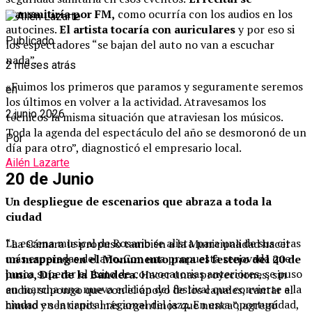
transmitiría por FM,
como ocurría con los audios en los
autocines.
El artista tocaría con auriculares
y por eso si
Publicado
los espectadores “se bajan del auto no van a escuchar
nada”.
2 meses atrás
«Fuimos los primeros que paramos y seguramente seremos
en
los últimos en volver a la actividad. Atravesamos los
2 junio 2026
técnicos la misma situación que atraviesan los músicos.
Toda la agenda del espectáculo del año se desmoronó de un
Por
día para otro”, diagnosticó el empresario local.
Ailén Lazarte
20 de Junio
Un despliegue de escenarios que abraza a toda la
ciudad
La escena musical de Rosario se alista para una de sus citas
“La Cámara le propuso también a la Municipalidad hacer
más esperadas del año. Con una propuesta renovada que
un mapping en el Monumento para el festejo del 20 de
busca superar el éxito de convocatorias anteriores, se puso
junio, Día de la Bandera.
Hacer unas proyecciones, sin
en marcha una nueva edición del festival que convierte a la
audio, supongo que con el apoyo de los canales, cantar el
ciudad en la capital regional del jazz. En esta oportunidad,
himno y sentirnos más argentinos que nunca”, agregó