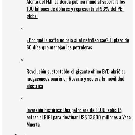
Alerta del FMI: La deuda pública mundial superará los
100 billones de dólares y representa el 93% del PBI
global
¿Por qué la nafta no baja si el petróleo cae? El plazo de
60 días que manejan las petroleras
Revolución sustentable: el gigante chino BYD abrió su
megaconcesionaria en Rosario y acelera la movilidad
eléctrica
Inversión histórica: Una petrolera de EE.UU. solicitó
entrar al RIGI para destinar US$ 13.800 millones a Vaca
Muerta