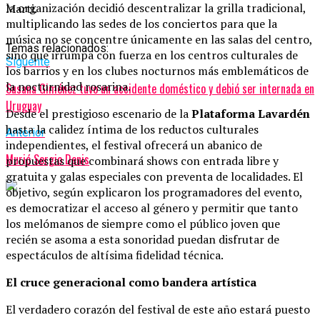
la organización decidió descentralizar la grilla tradicional,
Marti.
multiplicando las sedes de los conciertos para que la
música no se concentre únicamente en las salas del centro,
Temas relacionados:
sino que irrumpa con fuerza en los centros culturales de
Siguente
los barrios y en los clubes nocturnos más emblemáticos de
la nocturnidad rosarina.
Susana Giménez tuvo un accidente doméstico y debió ser internada en
Uruguay
Desde el prestigioso escenario de la
Plataforma Lavardén
hasta la calidez íntima de los reductos culturales
Anterior
independientes, el festival ofrecerá un abanico de
Murió Sergio Denis
propuestas que combinará shows con entrada libre y
gratuita y galas especiales con preventa de localidades. El
objetivo, según explicaron los programadores del evento,
es democratizar el acceso al género y permitir que tanto
los melómanos de siempre como el público joven que
recién se asoma a esta sonoridad puedan disfrutar de
espectáculos de altísima fidelidad técnica.
El cruce generacional como bandera artística
El verdadero corazón del festival de este año estará puesto