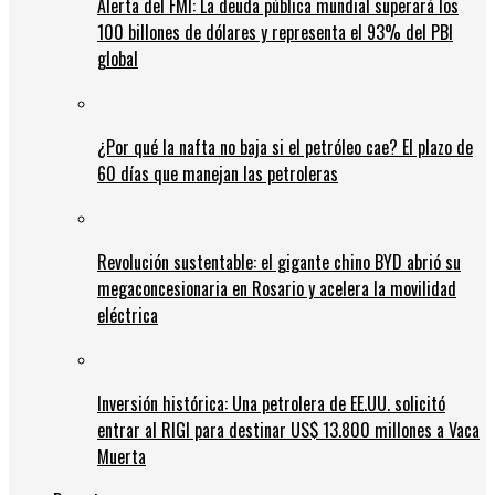
Alerta del FMI: La deuda pública mundial superará los
100 billones de dólares y representa el 93% del PBI
global
¿Por qué la nafta no baja si el petróleo cae? El plazo de
60 días que manejan las petroleras
Revolución sustentable: el gigante chino BYD abrió su
megaconcesionaria en Rosario y acelera la movilidad
eléctrica
Inversión histórica: Una petrolera de EE.UU. solicitó
entrar al RIGI para destinar US$ 13.800 millones a Vaca
Muerta