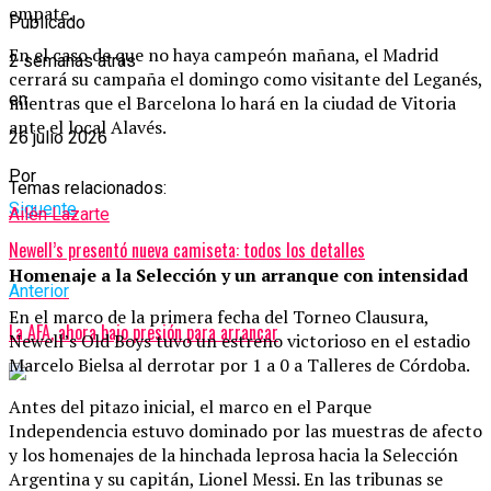
empate.
Publicado
En el caso de que no haya campeón mañana, el Madrid
2 semanas atrás
cerrará su campaña el domingo como visitante del Leganés,
en
mientras que el Barcelona lo hará en la ciudad de Vitoria
ante el local Alavés.
26 julio 2026
Por
Temas relacionados:
Siguente
Ailén Lazarte
Newell’s presentó nueva camiseta: todos los detalles
Homenaje a la Selección y un arranque con intensidad
Anterior
En el marco de la primera fecha del Torneo Clausura,
La AFA, ahora bajo presión para arrancar
Newell’s Old Boys tuvo un estreno victorioso en el estadio
Marcelo Bielsa al derrotar por 1 a 0 a Talleres de Córdoba.
Antes del pitazo inicial, el marco en el Parque
Independencia estuvo dominado por las muestras de afecto
y los homenajes de la hinchada leprosa hacia la Selección
Argentina y su capitán, Lionel Messi. En las tribunas se