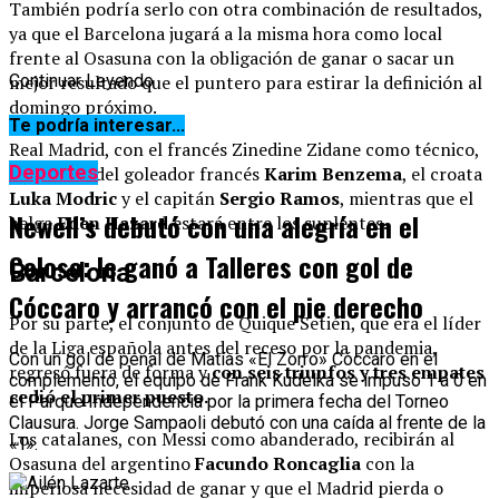
También podría serlo con otra combinación de resultados,
ya que el Barcelona jugará a la misma hora como local
frente al Osasuna con la obligación de ganar o sacar un
mejor resultado que el puntero para estirar la definición al
Continuar Leyendo
domingo próximo.
Te podría interesar...
Real Madrid, con el francés Zinedine Zidane como técnico,
Deportes
dispondrá del goleador francés
Karim Benzema
, el croata
Luka Modric
y el capitán
Sergio Ramos
, mientras que el
Newell’s debutó con una alegría en el
belga
Eden Hazard
estará entre los suplentes.
Coloso: le ganó a Talleres con gol de
Barcelona
Cóccaro y arrancó con el pie derecho
Por su parte, el conjunto de Quique Setién, que era el líder
de la Liga española antes del receso por la pandemia,
Con un gol de penal de Matías «El Zorro» Cóccaro en el
regresó fuera de forma y
con seis triunfos y tres empates
complemento, el equipo de Frank Kudelka se impuso 1 a 0 en
cedió el primer puesto.
el Parque Independencia por la primera fecha del Torneo
Clausura. Jorge Sampaoli debutó con una caída al frente de la
Los catalanes, con Messi como abanderado, recibirán al
«T».
Osasuna del argentino
Facundo Roncaglia
con la
imperiosa necesidad de ganar y que el Madrid pierda o