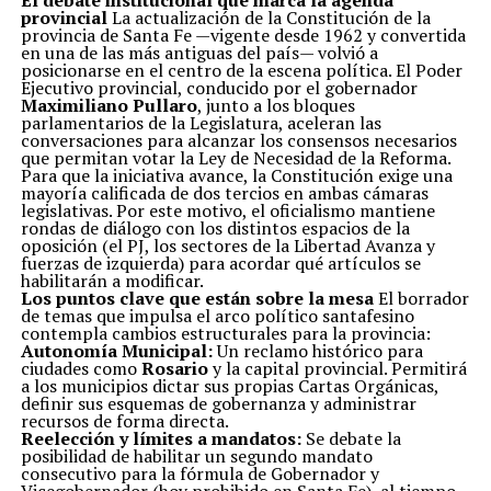
El debate institucional que marca la agenda
provincial
La actualización de la Constitución de la
provincia de Santa Fe —vigente desde 1962 y convertida
en una de las más antiguas del país— volvió a
posicionarse en el centro de la escena política. El Poder
Ejecutivo provincial, conducido por el gobernador
Maximiliano Pullaro
, junto a los bloques
parlamentarios de la Legislatura, aceleran las
conversaciones para alcanzar los consensos necesarios
que permitan votar la Ley de Necesidad de la Reforma.
Para que la iniciativa avance, la Constitución exige una
mayoría calificada de dos tercios en ambas cámaras
legislativas. Por este motivo, el oficialismo mantiene
rondas de diálogo con los distintos espacios de la
oposición (el PJ, los sectores de la Libertad Avanza y
fuerzas de izquierda) para acordar qué artículos se
habilitarán a modificar.
Los puntos clave que están sobre la mesa
El borrador
de temas que impulsa el arco político santafesino
contempla cambios estructurales para la provincia:
Autonomía Municipal:
Un reclamo histórico para
ciudades como
Rosario
y la capital provincial. Permitirá
a los municipios dictar sus propias Cartas Orgánicas,
definir sus esquemas de gobernanza y administrar
recursos de forma directa.
Reelección y límites a mandatos:
Se debate la
posibilidad de habilitar un segundo mandato
consecutivo para la fórmula de Gobernador y