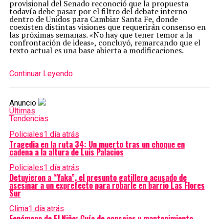
provisional del Senado reconoció que la propuesta
todavía debe pasar por el filtro del debate interno
dentro de Unidos para Cambiar Santa Fe, donde
coexisten distintas visiones que requerirán consenso en
las próximas semanas. «No hay que tener temor a la
confrontación de ideas», concluyó, remarcando que el
texto actual es una base abierta a modificaciones.
Continuar Leyendo
Anuncio
Últimas
Tendencias
Policiales
1 día atrás
Tragedia en la ruta 34: Un muerto tras un choque en
cadena a la altura de Luis Palacios
Policiales
1 día atrás
Detuvieron a “Yaka”, el presunto gatillero acusado de
asesinar a un exprefecto para robarle en barrio Las Flores
Sur
Clima
1 día atrás
Fenómeno de El Niño: Guía de consejos y mantenimiento