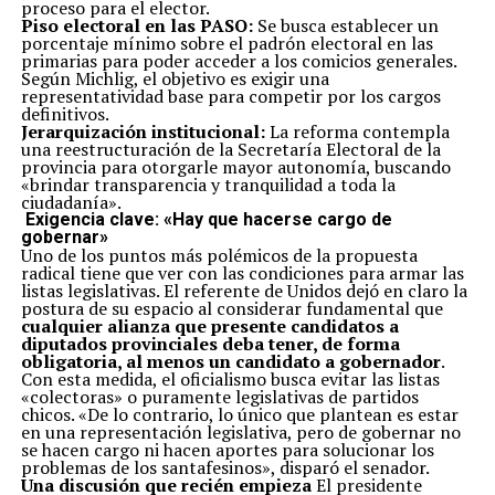
proceso para el elector.
Piso electoral en las PASO:
Se busca establecer un
porcentaje mínimo sobre el padrón electoral en las
primarias para poder acceder a los comicios generales.
Según Michlig, el objetivo es exigir una
representatividad base para competir por los cargos
definitivos.
Jerarquización institucional:
La reforma contempla
una reestructuración de la Secretaría Electoral de la
provincia para otorgarle mayor autonomía, buscando
«brindar transparencia y tranquilidad a toda la
ciudadanía».
Exigencia clave: «Hay que hacerse cargo de
gobernar»
Uno de los puntos más polémicos de la propuesta
radical tiene que ver con las condiciones para armar las
listas legislativas. El referente de Unidos dejó en claro la
postura de su espacio al considerar fundamental que
cualquier alianza que presente candidatos a
diputados provinciales deba tener, de forma
obligatoria, al menos un candidato a gobernador
.
Con esta medida, el oficialismo busca evitar las listas
«colectoras» o puramente legislativas de partidos
chicos. «De lo contrario, lo único que plantean es estar
en una representación legislativa, pero de gobernar no
se hacen cargo ni hacen aportes para solucionar los
problemas de los santafesinos», disparó el senador.
Una discusión que recién empieza
El presidente