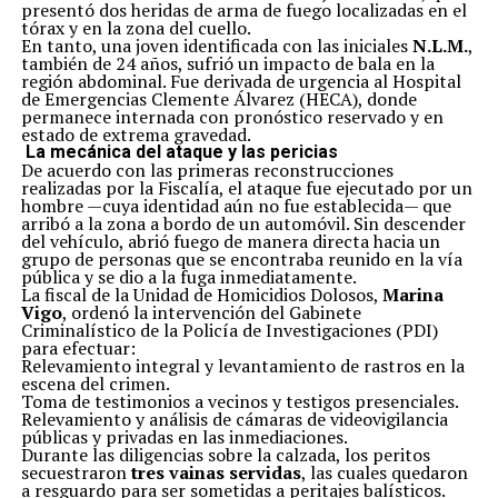
presentó dos heridas de arma de fuego localizadas en el
tórax y en la zona del cuello.
En tanto, una joven identificada con las iniciales
N.L.M.
,
también de 24 años, sufrió un impacto de bala en la
región abdominal. Fue derivada de urgencia al Hospital
de Emergencias Clemente Álvarez (HECA), donde
permanece internada con pronóstico reservado y en
estado de extrema gravedad.
La mecánica del ataque y las pericias
De acuerdo con las primeras reconstrucciones
realizadas por la Fiscalía, el ataque fue ejecutado por un
hombre —cuya identidad aún no fue establecida— que
arribó a la zona a bordo de un automóvil. Sin descender
del vehículo, abrió fuego de manera directa hacia un
grupo de personas que se encontraba reunido en la vía
pública y se dio a la fuga inmediatamente.
La fiscal de la Unidad de Homicidios Dolosos,
Marina
Vigo
, ordenó la intervención del Gabinete
Criminalístico de la Policía de Investigaciones (PDI)
para efectuar:
Relevamiento integral y levantamiento de rastros en la
escena del crimen.
Toma de testimonios a vecinos y testigos presenciales.
Relevamiento y análisis de cámaras de videovigilancia
públicas y privadas en las inmediaciones.
Durante las diligencias sobre la calzada, los peritos
secuestraron
tres vainas servidas
, las cuales quedaron
a resguardo para ser sometidas a peritajes balísticos.