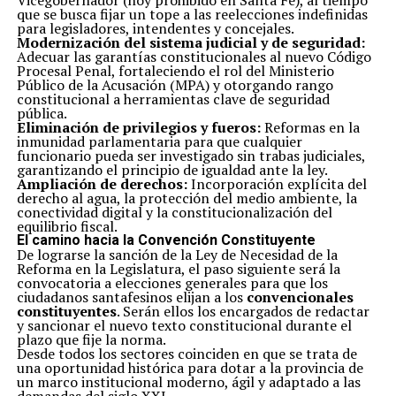
Vicegobernador (hoy prohibido en Santa Fe), al tiempo
que se busca fijar un tope a las reelecciones indefinidas
para legisladores, intendentes y concejales.
Modernización del sistema judicial y de seguridad:
Adecuar las garantías constitucionales al nuevo Código
Procesal Penal, fortaleciendo el rol del Ministerio
Público de la Acusación (MPA) y otorgando rango
constitucional a herramientas clave de seguridad
pública.
Eliminación de privilegios y fueros:
Reformas en la
inmunidad parlamentaria para que cualquier
funcionario pueda ser investigado sin trabas judiciales,
garantizando el principio de igualdad ante la ley.
Ampliación de derechos:
Incorporación explícita del
derecho al agua, la protección del medio ambiente, la
conectividad digital y la constitucionalización del
equilibrio fiscal.
El camino hacia la Convención Constituyente
De lograrse la sanción de la Ley de Necesidad de la
Reforma en la Legislatura, el paso siguiente será la
convocatoria a elecciones generales para que los
ciudadanos santafesinos elijan a los
convencionales
constituyentes
. Serán ellos los encargados de redactar
y sancionar el nuevo texto constitucional durante el
plazo que fije la norma.
Desde todos los sectores coinciden en que se trata de
una oportunidad histórica para dotar a la provincia de
un marco institucional moderno, ágil y adaptado a las