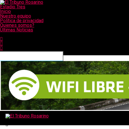
Estadio Tres
Inicio
Nuestro equipo
Política de privacidad
Quienes somos?
Últimas Noticias
CONECTATE CON NOSOTROS
El Tribuno Rosarino