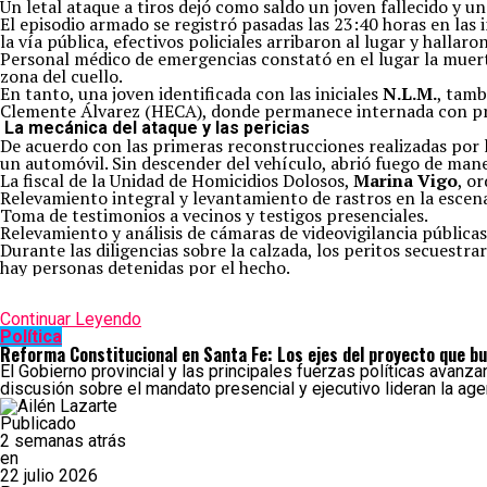
Un letal ataque a tiros dejó como saldo un joven fallecido y un
El episodio armado se registró pasadas las 23:40 horas en las 
la vía pública, efectivos policiales arribaron al lugar y halla
Personal médico de emergencias constató en el lugar la muer
zona del cuello.
En tanto, una joven identificada con las iniciales
N.L.M.
, tamb
Clemente Álvarez (HECA), donde permanece internada con pro
La mecánica del ataque y las pericias
De acuerdo con las primeras reconstrucciones realizadas por l
un automóvil. Sin descender del vehículo, abrió fuego de mane
La fiscal de la Unidad de Homicidios Dolosos,
Marina Vigo
, o
Relevamiento integral y levantamiento de rastros en la escen
Toma de testimonios a vecinos y testigos presenciales.
Relevamiento y análisis de cámaras de videovigilancia públicas
Durante las diligencias sobre la calzada, los peritos secuestr
hay personas detenidas por el hecho.
Continuar Leyendo
Política
Reforma Constitucional en Santa Fe: Los ejes del proyecto que 
El Gobierno provincial y las principales fuerzas políticas avanz
discusión sobre el mandato presencial y ejecutivo lideran la age
Publicado
2 semanas atrás
en
22 julio 2026