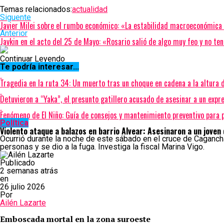
Temas relacionados:
actualidad
Siguente
Javier Milei sobre el rumbo económico: «La estabilidad macroeconómica 
Anterior
Javkin en el acto del 25 de Mayo: «Rosario salió de algo muy feo y no t
Continuar Leyendo
Te podría interesar...
Tragedia en la ruta 34: Un muerto tras un choque en cadena a la altura d
Detuvieron a “Yaka”, el presunto gatillero acusado de asesinar a un expre
Fenómeno de El Niño: Guía de consejos y mantenimiento preventivo para p
Política
Violento ataque a balazos en barrio Alvear: Asesinaron a un joven
Ocurrió durante la noche de este sábado en el cruce de Cagancha
personas y se dio a la fuga. Investiga la fiscal Marina Vigo.
Publicado
2 semanas atrás
en
26 julio 2026
Por
Ailén Lazarte
Emboscada mortal en la zona suroeste