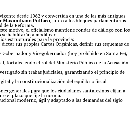
—vigente desde 1962 y convertida en una de las más antiguas
or
Maximiliano Pullaro
, junto a los bloques parlamentarios
d de la Reforma.
 este motivo, el oficialismo mantiene rondas de diálogo con los
 se habilitarán a modificar.
os estructurales para la provincia:
os dictar sus propias Cartas Orgánicas, definir sus esquemas de
de Gobernador y Vicegobernador (hoy prohibido en Santa Fe),
, fortaleciendo el rol del Ministerio Público de la Acusación
stigado sin trabas judiciales, garantizando el principio de
tal y la constitucionalización del equilibrio fiscal.
iones generales para que los ciudadanos santafesinos elijan a
te el plazo que fije la norma.
tucional moderno, ágil y adaptado a las demandas del siglo