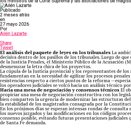
los ministros de la Corte Suprema y las asociaciones de magistr
Publicado
2 meses atrás
en
27 mayo 2026
Por
Ailén Lazarte
Share
Tweet
El análisis del paquete de leyes en los tribunales
La ambici
decisiva dentro de los pasillos de los tribunales. Luego de qu
de la Justicia Penales, el Ministerio Público de la Acusación 
desmenuzar la letra chica de los proyectos.
La cúpula de la Justicia provincial y los representantes de lo
fundamentan en la necesidad de agilizar los procesos penales
resistencias respecto a ciertos puntos de la reforma —especia
los operadores judiciales se volcó hacia un análisis técnico p
Hacia una mesa de negociación y consensos técnicos
El ob
propiciar una mesa de negociación constructiva con los legislad
bien comparten la urgencia de modernizar las estructuras del E
la estabilidad de los magistrados consagrada por la Constituci
En los próximos días se esperan intensas rondas de consulta e
los nuevos juzgados y las modificaciones en los códigos proce
consenso posible, evitando futuras presentaciones judiciales 
de Santa Fe demanda.