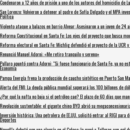
Condenaron a 12 años de prisión a uno de los autores del homicidio de L
San Lorenzo: Volvieron a detener al padre de Sofía Delgado y el MPA investi
Política
Violento ataque a balazos en barrio Alvear: Asesinaron a un joven de 24 
Reforma Constitucional en Santa Fe: Los ejes del proyecto que busca mo
Reforma electoral en Santa Fe: Michlig defendió el proyecto de la UCR y 
Renunció Manuel Adorni: «Me retiro tranquilo y sereno»
Pullaro apuntó contra Adorni: “Si fuese funcionario de Santa Fe, ya no es
Economía
Pampa Energía frena la producción de caucho sintético en Puerto San Ma
Alerta del FMI: La deuda pública mundial superará los 100 billones de dó
¿Por qué la nafta no baja si el petróleo cae? El plazo de 60 días que man
Revolución sustentable: el gigante chino BYD abrió su megaconcesionaria
Inversión histórica: Una petrolera de EE.UU. solicitó entrar al RIGI par
Deportes
Newell’s debutó con una alegría en el Coloso: le ganó a Talleres con gol 