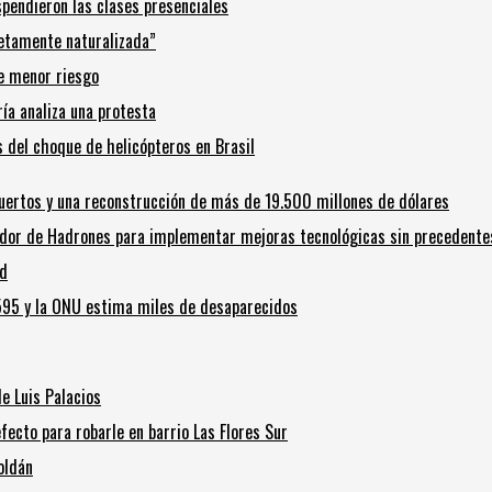
spendieron las clases presenciales
etamente naturalizada”
 de menor riesgo
ría analiza una protesta
s del choque de helicópteros en Brasil
ertos y una reconstrucción de más de 19.500 millones de dólares
nador de Hadrones para implementar mejoras tecnológicas sin precedentes
nd
.595 y la ONU estima miles de desaparecidos
e Luis Palacios
fecto para robarle en barrio Las Flores Sur
oldán