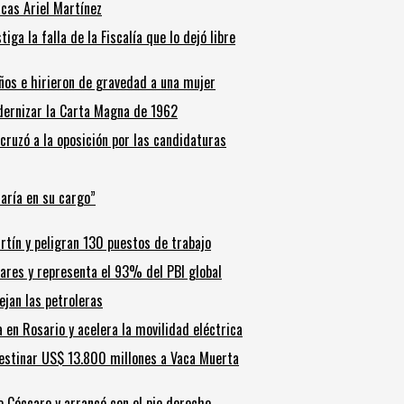
ucas Ariel Martínez
ga la falla de la Fiscalía que lo dejó libre
años e hirieron de gravedad a una mujer
dernizar la Carta Magna de 1962
cruzó a la oposición por las candidaturas
taría en su cargo”
rtín y peligran 130 puestos de trabajo
lares y representa el 93% del PBI global
ejan las petroleras
 en Rosario y acelera la movilidad eléctrica
a destinar US$ 13.800 millones a Vaca Muerta
de Cóccaro y arrancó con el pie derecho