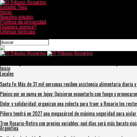
Estadio Tres
Inicio
Nuestro equipo
Política de privacidad
Quienes somos?
Últimas Noticias
CONECTATE CON NOSOTROS
El Tribuno Rosarino
Reforma judicial en Santa Fe: La Justicia toma nota del plan del 
Inicio
Locales
Santa Fe: Más de 31 mil personas reciben asistencia alimentaria diaria 
Pánico por un puma en Jujuy: Quisieron espantarlo con fuego y provocaro
Dolor y solidaridad: organizan una colecta para traer a Rosario los resto
Piñero tendrá en 2027 una megacárcel de máxima seguridad para aislar 
Tren Rosario-Retiro con precios variables: qué días será más barato viaj
Argentina