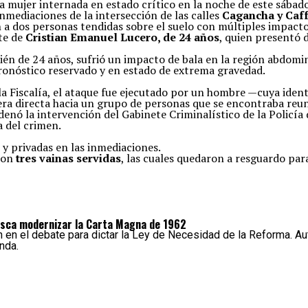
a mujer internada en estado crítico en la noche de este sábado 
inmediaciones de la intersección de las calles
Cagancha y Caff
ron a dos personas tendidas sobre el suelo con múltiples impacto
te de
Cristian Emanuel Lucero, de 24 años
, quien presentó d
ién de 24 años, sufrió un impacto de bala en la región abdomi
nóstico reservado y en estado de extrema gravedad.
a Fiscalía, el ataque fue ejecutado por un hombre —cuya ident
ra directa hacia un grupo de personas que se encontraba reuni
rdenó la intervención del Gabinete Criminalístico de la Policía
a del crimen.
 y privadas en las inmediaciones.
aron
tres vainas servidas
, las cuales quedaron a resguardo par
busca modernizar la Carta Magna de 1962
an en el debate para dictar la Ley de Necesidad de la Reforma. Au
nda.