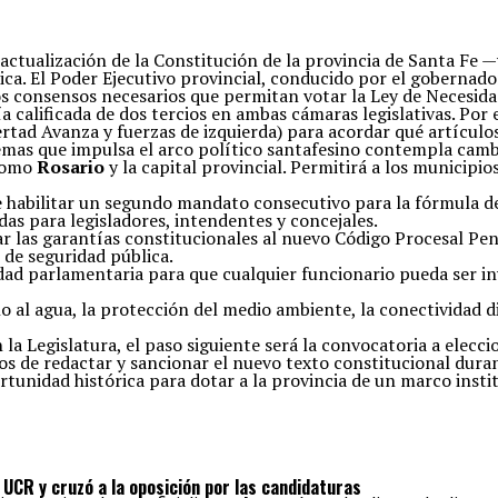
actualización de la Constitución de la provincia de Santa Fe 
tica. El Poder Ejecutivo provincial, conducido por el gobernad
los consensos necesarios que permitan votar la Ley de Necesida
ía calificada de dos tercios en ambas cámaras legislativas. Por
bertad Avanza y fuerzas de izquierda) para acordar qué artículos
mas que impulsa el arco político santafesino contempla cambi
 como
Rosario
y la capital provincial. Permitirá a los municipi
de habilitar un segundo mandato consecutivo para la fórmula 
idas para legisladores, intendentes y concejales.
 las garantías constitucionales al nuevo Código Procesal Penal
de seguridad pública.
d parlamentaria para que cualquier funcionario pueda ser inve
al agua, la protección del medio ambiente, la conectividad digi
 la Legislatura, el paso siguiente será la convocatoria a elecc
dos de redactar y sancionar el nuevo texto constitucional duran
rtunidad histórica para dotar a la provincia de un marco insti
 UCR y cruzó a la oposición por las candidaturas