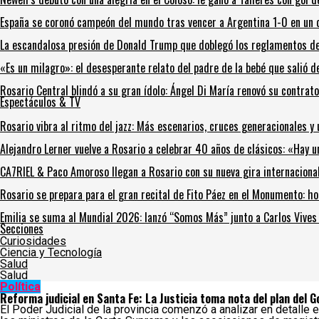
España se coronó campeón del mundo tras vencer a Argentina 1-0 en un
La escandalosa presión de Donald Trump que doblegó los reglamentos de 
«Es un milagro»: el desesperante relato del padre de la bebé que salió 
Rosario Central blindó a su gran ídolo: Ángel Di María renovó su contrato
Espectáculos & TV
Rosario vibra al ritmo del jazz: Más escenarios, cruces generacionales y 
Alejandro Lerner vuelve a Rosario a celebrar 40 años de clásicos: «Hay 
CA7RIEL & Paco Amoroso llegan a Rosario con su nueva gira internacional
Rosario se prepara para el gran recital de Fito Páez en el Monumento: ho
Emilia se suma al Mundial 2026: lanzó “Somos Más” junto a Carlos Vives y
Secciones
Curiosidades
Ciencia y Tecnología
Salud
Salud
Política
Reforma judicial en Santa Fe: La Justicia toma nota del plan del 
El Poder Judicial de la provincia comenzó a analizar en detalle 