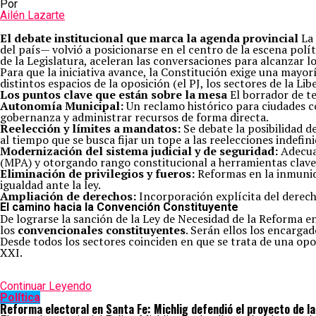
Por
Ailén Lazarte
El debate institucional que marca la agenda provincial
La 
del país— volvió a posicionarse en el centro de la escena polí
de la Legislatura, aceleran las conversaciones para alcanzar 
Para que la iniciativa avance, la Constitución exige una mayor
distintos espacios de la oposición (el PJ, los sectores de la Li
Los puntos clave que están sobre la mesa
El borrador de te
Autonomía Municipal:
Un reclamo histórico para ciudades
gobernanza y administrar recursos de forma directa.
Reelección y límites a mandatos:
Se debate la posibilidad 
al tiempo que se busca fijar un tope a las reelecciones indefin
Modernización del sistema judicial y de seguridad:
Adecuar
(MPA) y otorgando rango constitucional a herramientas clave 
Eliminación de privilegios y fueros:
Reformas en la inmunida
igualdad ante la ley.
Ampliación de derechos:
Incorporación explícita del derecho 
El camino hacia la Convención Constituyente
De lograrse la sanción de la Ley de Necesidad de la Reforma en
los
convencionales constituyentes
. Serán ellos los encarga
Desde todos los sectores coinciden en que se trata de una opo
XXI.
Continuar Leyendo
Política
Reforma electoral en Santa Fe: Michlig defendió el proyecto de la