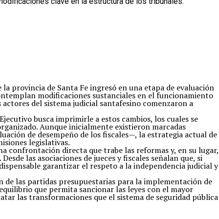
dificaciones clave en la estructura de los tribunales.
e la provincia de Santa Fe ingresó en una etapa de evaluación
ue contemplan modificaciones sustanciales en el funcionamiento
os actores del sistema judicial santafesino comenzaron a
Ejecutivo busca imprimirle a estos cambios, los cuales se
 organizado. Aunque inicialmente existieron marcadas
luación de desempeño de los fiscales—, la estrategia actual de
siones legislativas.
una confrontación directa que trabe las reformas y, en su lugar,
Desde las asociaciones de jueces y fiscales señalan que, si
ispensable garantizar el respeto a la independencia judicial y
ón de las partidas presupuestarias para la implementación de
equilibrio que permita sancionar las leyes con el mayor
latar las transformaciones que el sistema de seguridad pública