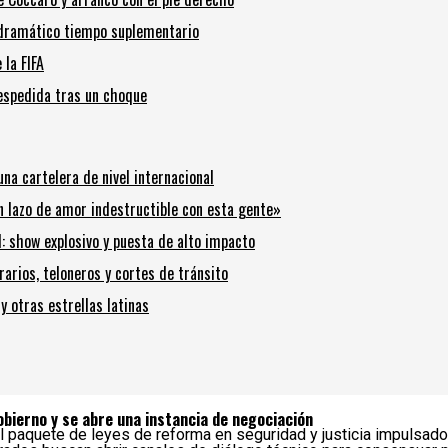
 dramático tiempo suplementario
la FIFA
despedida tras un choque
una cartelera de nivel internacional
un lazo de amor indestructible con esta gente»
: show explosivo y puesta de alto impacto
rarios, teloneros y cortes de tránsito
 otras estrellas latinas
Gobierno y se abre una instancia de negociación
el paquete de leyes de reforma en seguridad y justicia impulsado