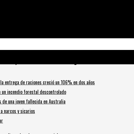
Gobierno y se abre una instancia de negociación
y la entrega de raciones creció un 106% en dos años
n un incendio forestal descontrolado
s de una joven fallecida en Australia
a narcos y sicarios
ar