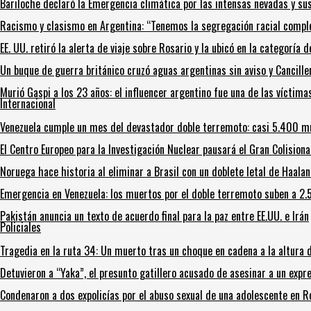
Bariloche declaró la Emergencia climática por las intensas nevadas y su
Racismo y clasismo en Argentina: “Tenemos la segregación racial compl
EE. UU. retiró la alerta de viaje sobre Rosario y la ubicó en la categoría
Un buque de guerra británico cruzó aguas argentinas sin aviso y Cancille
Murió Gaspi a los 23 años: el influencer argentino fue una de las víctima
Internacional
Venezuela cumple un mes del devastador doble terremoto: casi 5.400 mu
El Centro Europeo para la Investigación Nuclear pausará el Gran Colisio
Noruega hace historia al eliminar a Brasil con un doblete letal de Haala
Emergencia en Venezuela: los muertos por el doble terremoto suben a 2
Pakistán anuncia un texto de acuerdo final para la paz entre EE.UU. e Irán
Policiales
Tragedia en la ruta 34: Un muerto tras un choque en cadena a la altura d
Detuvieron a “Yaka”, el presunto gatillero acusado de asesinar a un expre
Condenaron a dos expolicías por el abuso sexual de una adolescente en R