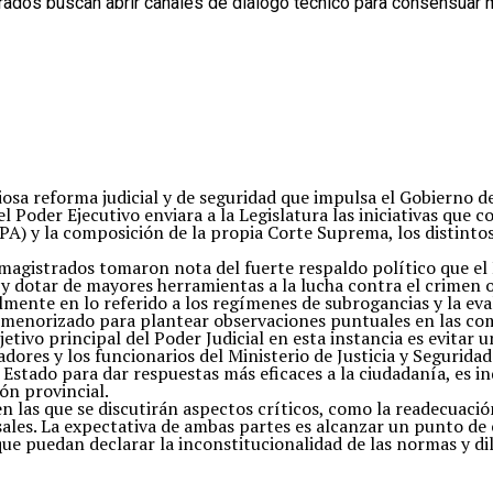
ados buscan abrir canales de diálogo técnico para consensuar mo
osa reforma judicial y de seguridad que impulsa el Gobierno d
e el Poder Ejecutivo enviara a la Legislatura las iniciativas q
(MPA) y la composición de la propia Corte Suprema, los distint
s magistrados tomaron nota del fuerte respaldo político que el 
 y dotar de mayores herramientas a la lucha contra el crimen
lmente en lo referido a los regímenes de subrogancias y la eva
ormenorizado para plantear observaciones puntuales en las comi
jetivo principal del Poder Judicial en esta instancia es evitar 
ores y los funcionarios del Ministerio de Justicia y Seguridad. 
stado para dar respuestas más eficaces a la ciudadanía, es ind
ón provincial.
n las que se discutirán aspectos críticos, como la readecuaci
sales. La expectativa de ambas partes es alcanzar un punto de 
que puedan declarar la inconstitucionalidad de las normas y di