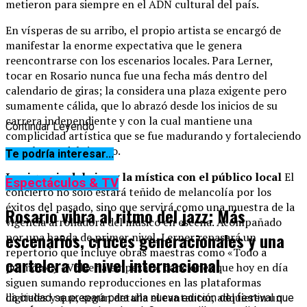
metieron para siempre en el ADN cultural del país.
En vísperas de su arribo, el propio artista se encargó de
manifestar la enorme expectativa que le genera
reencontrarse con los escenarios locales. Para Lerner,
tocar en Rosario nunca fue una fecha más dentro del
calendario de giras; la considera una plaza exigente pero
sumamente cálida, que lo abrazó desde los inicios de su
carrera independiente y con la cual mantiene una
Continuar Leyendo
complicidad artística que se fue madurando y fortaleciendo
con el paso del tiempo.
Te podría interesar...
La vigencia del vivo y la mística con el público local
El
Espectáculos & TV
concierto no solo estará teñido de melancolía por los
éxitos del pasado, sino que servirá como una muestra de la
Rosario vibra al ritmo del jazz: Más
vigencia arrolladora del músico en escena. Acompañado
escenarios, cruces generacionales y una
por una banda de primer nivel, Lerner repasará un
repertorio que incluye obras maestras como «Todo a
cartelera de nivel internacional
pulmón» y «Volver a empezar», canciones que hoy en día
siguen sumando reproducciones en las plataformas
digitales y que, según detalla el cantautor, adquieren un
La ciudad se prepara para una nueva edición del festival que