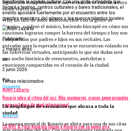
transforma la agenda cultural. Con una grilla extendida que
significado completamente nuevo cuando se cantan a coro
llegará a teatros, centros culturales y bares tradicionales, el
en un teatro lleno.
evento apostará fuertemente por el encuentro entre los
grandes maestros del género y los nuevos talentos locales.
«Hay un lazo de amor indestructible con la gente de
Rosario», confesó el músico, haciendo hincapié en cómo sus
canciones lograron romper la barrera del tiempo y hoy son
compartidas por padres e hijos en sus recitales. Las
Publicado
entradas para la esperada cita ya se encuentran volando en
2 meses atrás
las ticketeras virtuales, anticipando lo que sin dudas será
una noche histórica de reencuentro, anécdotas y
en
emociones compartidas en el corazón de la ciudad.
2 junio 2026
Por
Temas relacionados:
Siguente
Ailén Lazarte
Rosario vibra al ritmo del jazz: Más escenarios, cruces generacionales
y una cartelera de nivel internacional
Un despliegue de escenarios que abraza a toda la
ciudad
Anterior
La escena musical de Rosario se alista para una de sus citas
CA7RIEL & Paco Amoroso llegan a Rosario con su nueva gira
más esperadas del año. Con una propuesta renovada que