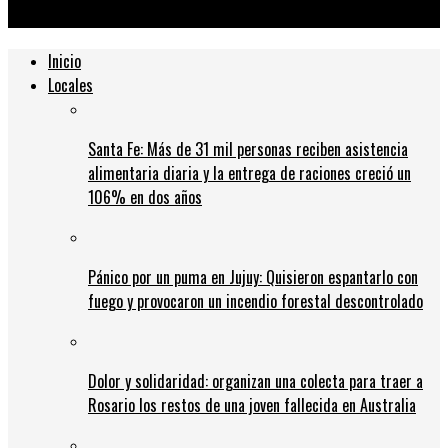
clásicos: «Hay un lazo de amor indestructible con esta gente»
Inicio
Locales
Santa Fe: Más de 31 mil personas reciben asistencia
alimentaria diaria y la entrega de raciones creció un
106% en dos años
Pánico por un puma en Jujuy: Quisieron espantarlo con
fuego y provocaron un incendio forestal descontrolado
Dolor y solidaridad: organizan una colecta para traer a
Rosario los restos de una joven fallecida en Australia