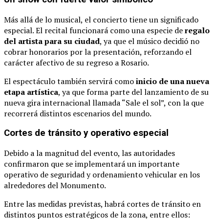
Más
allá
de
lo
musical,
el
concierto
tiene
un
significado
especial.
El
recital
funcionará
como
una
especie
de
regalo
del
artista
para
su
ciudad
,
ya
que
el
músico
decidió
no
cobrar
honorarios
por
la
presentación,
reforzando
el
carácter
afectivo
de
su
regreso
a
Rosario.
El
espectáculo
también
servirá
como
inicio
de
una
nueva
etapa
artística
,
ya
que
forma
parte
del
lanzamiento
de
su
nueva
gira
internacional
llamada “
Sale
el
sol”,
con
la
que
recorrerá
distintos
escenarios
del
mundo.
Cortes
de
tránsito
y
operativo
especial
Debido
a
la
magnitud
del
evento,
las
autoridades
confirmaron
que
se
implementará
un
importante
operativo
de
seguridad
y
ordenamiento
vehicular
en
los
alrededores
del
Monumento.
Entre
las
medidas
previstas,
habrá
cortes
de
tránsito
en
distintos
puntos
estratégicos
de
la
zona,
entre
ellos: