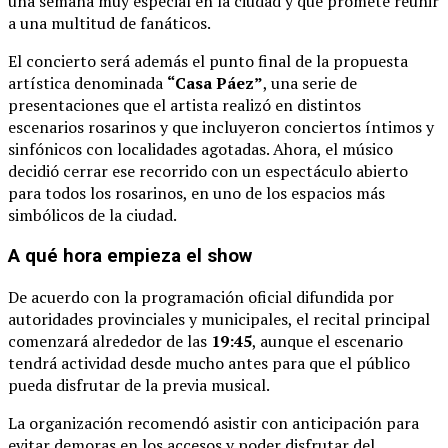
una
semana
muy
especial
en
la
ciudad
y
que
promete
reunir
a
una
multitud
de
fanáticos.
El
concierto
será
además
el
punto
final
de
la
propuesta
artística
denominada
“
Casa
Páez”
,
una
serie
de
presentaciones
que
el
artista
realizó
en
distintos
escenarios
rosarinos
y
que
incluyeron
conciertos
íntimos
y
sinfónicos
con
localidades
agotadas.
Ahora,
el
músico
decidió
cerrar
ese
recorrido
con
un
espectáculo
abierto
para
todos
los
rosarinos,
en
uno
de
los
espacios
más
simbólicos
de
la
ciudad.
A
qué
hora
empieza
el
show
De
acuerdo
con
la
programación
oficial
difundida
por
autoridades
provinciales
y
municipales,
el
recital
principal
comenzará
alrededor
de
las
19:
45
,
aunque
el
escenario
tendrá
actividad
desde
mucho
antes
para
que
el
público
pueda
disfrutar
de
la
previa
musical.
La
organización
recomendó
asistir
con
anticipación
para
evitar
demoras
en
los
accesos
y
poder
disfrutar
del