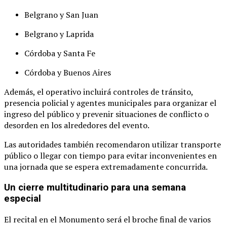
Belgrano
y
San
Juan
Belgrano
y
Laprida
Córdoba
y
Santa
Fe
Córdoba
y
Buenos
Aires
Además,
el
operativo
incluirá
controles
de
tránsito,
presencia
policial
y
agentes
municipales
para
organizar
el
ingreso
del
público
y
prevenir
situaciones
de
conflicto
o
desorden
en
los
alrededores
del
evento.
Las
autoridades
también
recomendaron
utilizar
transporte
público
o
llegar
con
tiempo
para
evitar
inconvenientes
en
una
jornada
que
se
espera
extremadamente
concurrida.
Un
cierre
multitudinario
para
una
semana
especial
El
recital
en
el
Monumento
será
el
broche
final
de
varios