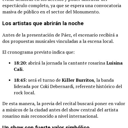
espectáculo
completo,
ya
que
se
espera
una
convocatoria
masiva
de
público
en
el
sector
del
Monumento.
Los
artistas
que
abrirán
la
noche
Antes
de
la
presentación
de
Páez,
el
escenario
recibirá
a
dos
propuestas
musicales
vinculadas
a
la
escena
local.
El
cronograma
previsto
indica
que:
18:
20:
abrirá
la
jornada
la
cantante
rosarina
Luisina
Cali
.
18:
45:
será
el
turno
de
Killer
Burritos
,
la
banda
liderada
por
Coki
Debernardi,
referente
histórico
del
rock
local.
De
esta
manera,
la
previa
del
recital
buscará
poner
en
valor
a
músicos
de
la
ciudad
antes
del
show
central
del
artista
rosarino
más
reconocido
a
nivel
internacional.
Un
show
con
fuerte
valor
simbólico