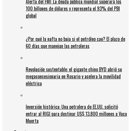
Alerta del FMI: La deuda pública mundial superará los
100 billones de dólares y representa el 93% del PBI
global
¿Por qué la nafta no baja si el petróleo cae? El plazo de
60 días que manejan las petroleras
Revolución sustentable: el gigante chino BYD abrió su
megaconcesionaria en Rosario y acelera la movilidad
eléctrica
Inversión histórica: Una petrolera de EE.UU. solicitó
entrar al RIGI para destinar US$ 13.800 millones a Vaca
Muerta