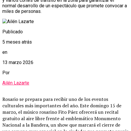
y varios cortes de tránsito en la zona para garantizar el
normal desarrollo de un espectáculo que promete convocar a
miles de personas.
Publicado
5 meses atrás
en
13 marzo 2026
Por
Ailén Lazarte
Rosario
se
prepara
para
recibir
uno
de
los
eventos
culturales
más
importantes
del
año.
Este
domingo
15
de
marzo,
el
músico
rosarino
Fito Páez
ofrecerá
un
recital
gratuito
al
aire
libre
frente
al
emblemático
Monumento
Nacional a la Bandera
,
un
show
que
marcará
el
cierre
de