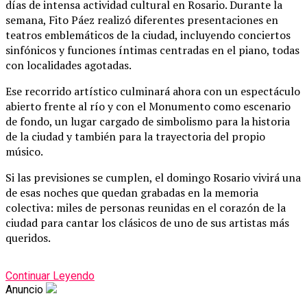
días
de
intensa
actividad
cultural
en
Rosario.
Durante
la
semana,
Fito Páez
realizó
diferentes
presentaciones
en
teatros
emblemáticos
de
la
ciudad,
incluyendo
conciertos
sinfónicos
y
funciones
íntimas
centradas
en
el
piano,
todas
con
localidades
agotadas.
Ese
recorrido
artístico
culminará
ahora
con
un
espectáculo
abierto
frente
al
río
y
con
el
Monumento
como
escenario
de
fondo,
un
lugar
cargado
de
simbolismo
para
la
historia
de
la
ciudad
y
también
para
la
trayectoria
del
propio
músico.
Si
las
previsiones
se
cumplen,
el
domingo
Rosario
vivirá
una
de
esas
noches
que
quedan
grabadas
en
la
memoria
colectiva:
miles
de
personas
reunidas
en
el
corazón
de
la
ciudad
para
cantar
los
clásicos
de
uno
de
sus
artistas
más
queridos.
Continuar Leyendo
Anuncio