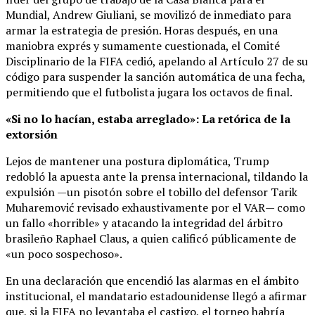
Mundial, Andrew Giuliani, se movilizó de inmediato para
armar la estrategia de presión. Horas después, en una
maniobra exprés y sumamente cuestionada, el Comité
Disciplinario de la FIFA cedió, apelando al Artículo 27 de su
código para suspender la sanción automática de una fecha,
permitiendo que el futbolista jugara los octavos de final.
«Si no lo hacían, estaba arreglado»: La retórica de la
extorsión
Lejos de mantener una postura diplomática, Trump
redobló la apuesta ante la prensa internacional, tildando la
expulsión —un pisotón sobre el tobillo del defensor Tarik
Muharemović revisado exhaustivamente por el VAR— como
un fallo «horrible» y atacando la integridad del árbitro
brasileño Raphael Claus, a quien calificó públicamente de
«un poco sospechoso».
En una declaración que encendió las alarmas en el ámbito
institucional, el mandatario estadounidense llegó a afirmar
que, si la FIFA no levantaba el castigo, el torneo habría