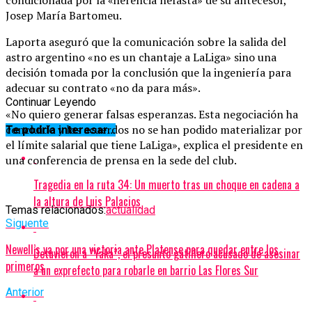
Josep María Bartomeu.
Laporta aseguró que la comunicación sobre la salida del
astro argentino «no es un chantaje a LaLiga» sino una
decisión tomada por la conclusión que la ingeniería para
adecuar su contrato «no da para más».
Continuar Leyendo
«No quiero generar falsas esperanzas. Esta negociación ha
concluido y los acuerdos no se han podido materializar por
Te podría interesar...
el límite salarial que tiene LaLiga», explica el presidente en
una conferencia de prensa en la sede del club.
Tragedia en la ruta 34: Un muerto tras un choque en cadena a
la altura de Luis Palacios
Temas relacionados:
actualidad
Siguente
Newell’s va por una victoria ante Platense para quedar entre los
Detuvieron a “Yaka”, el presunto gatillero acusado de asesinar
primeros
a un exprefecto para robarle en barrio Las Flores Sur
Anterior