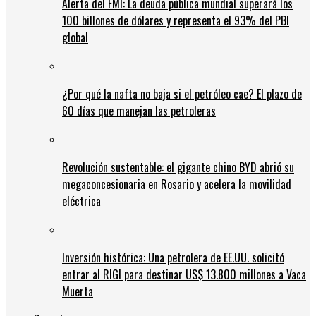
Alerta del FMI: La deuda pública mundial superará los
100 billones de dólares y representa el 93% del PBI
global
¿Por qué la nafta no baja si el petróleo cae? El plazo de
60 días que manejan las petroleras
Revolución sustentable: el gigante chino BYD abrió su
megaconcesionaria en Rosario y acelera la movilidad
eléctrica
Inversión histórica: Una petrolera de EE.UU. solicitó
entrar al RIGI para destinar US$ 13.800 millones a Vaca
Muerta