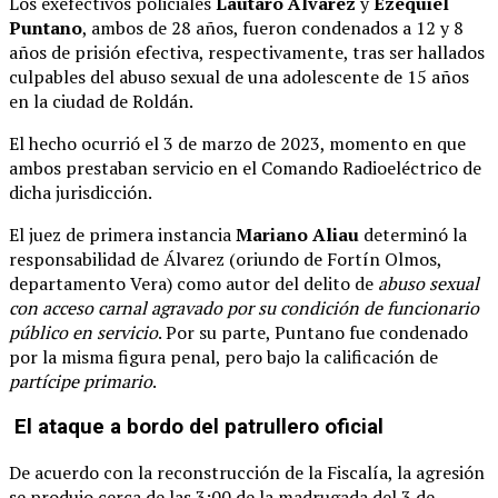
Los exefectivos policiales
Lautaro Álvarez
y
Ezequiel
Puntano
, ambos de 28 años, fueron condenados a 12 y 8
años de prisión efectiva, respectivamente, tras ser hallados
culpables del abuso sexual de una adolescente de 15 años
en la ciudad de Roldán.
El hecho ocurrió el 3 de marzo de 2023, momento en que
ambos prestaban servicio en el Comando Radioeléctrico de
dicha jurisdicción.
El juez de primera instancia
Mariano Aliau
determinó la
responsabilidad de Álvarez (oriundo de Fortín Olmos,
departamento Vera) como autor del delito de
abuso sexual
con acceso carnal agravado por su condición de funcionario
público en servicio
. Por su parte, Puntano fue condenado
por la misma figura penal, pero bajo la calificación de
partícipe primario
.
El ataque a bordo del patrullero oficial
De acuerdo con la reconstrucción de la Fiscalía, la agresión
se produjo cerca de las 3:00 de la madrugada del 3 de