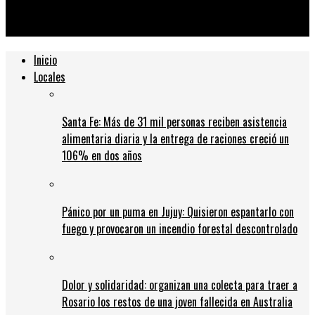
mantener relaciones sexuales y terminó demorada al aterrizar
en Rosario
Inicio
Locales
Santa Fe: Más de 31 mil personas reciben asistencia
alimentaria diaria y la entrega de raciones creció un
106% en dos años
Pánico por un puma en Jujuy: Quisieron espantarlo con
fuego y provocaron un incendio forestal descontrolado
Dolor y solidaridad: organizan una colecta para traer a
Rosario los restos de una joven fallecida en Australia