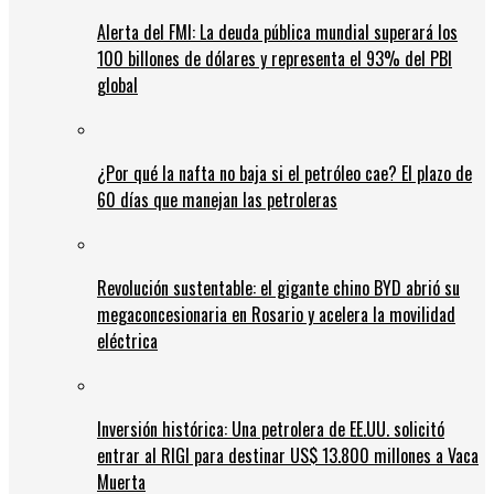
Alerta del FMI: La deuda pública mundial superará los
100 billones de dólares y representa el 93% del PBI
global
¿Por qué la nafta no baja si el petróleo cae? El plazo de
60 días que manejan las petroleras
Revolución sustentable: el gigante chino BYD abrió su
megaconcesionaria en Rosario y acelera la movilidad
eléctrica
Inversión histórica: Una petrolera de EE.UU. solicitó
entrar al RIGI para destinar US$ 13.800 millones a Vaca
Muerta