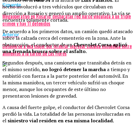
ocurrido en la
ruta 34
a la altura de
Luis Palacios.
El
Siguente
hecho involucró a tres vehículos que circulaban en
dirección a Rosario y generó un amplio operativo. La vía se
Megaoperativo en Rosario: desbaratan red narco vinculada a un triple
encuentra tolamente cortada.
crimen y hay 11 detenidos
De acuerdo a los primeros datos, un camión quedó atascado
Anterior
sobre la calzada cerca del cementerio en la zona. Ante la
obsturcción, el conductor de un
Chevrolet Corsa aplicó
Detuvieron a una mujer por intentar ingresar cocaína escondida entre
una frenada brusca sobre el asfalto.
alimentos a la cárcel de Las Flores
Segundos después, una camioneta que transitaba detrás en
el mismo sentido,
no logró detener la marcha
a tiempo y
embistió con fuerza a la parte posterior del automóvil. En
la misma maniobra, un tercer vehículo sufrió un choque
menor, aunque los ocupantes de este último no
presentaron lesiones de gravedad.
A causa del fuerte golpe, el conductor del Chevrolet Corsa
perdió la vida. La totalidad de las personas involucradas en
el
siniestro vial residen en esa misma localidad.