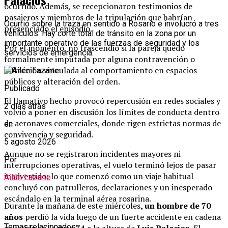
ocurrido. Además, se recepcionaron testimonios de
pasajeros y miembros de la tripulación que habrían
Ocurrió sobre la traza en sentido a Rosario e involucró a tres
presenciado el episodio.
vehículos. Hay corte total de tránsito en la zona por un
importante operativo de las fuerzas de seguridad y los
Por el momento, no trascendió si la pareja quedó
servicios de emergencia.
formalmente imputada por alguna contravención o
infracción vinculada al comportamiento en espacios
públicos y alteración del orden.
Publicado
El llamativo hecho provocó repercusión en redes sociales y
2 días atrás
volvió a poner en discusión los límites de conducta dentro
de aeronaves comerciales, donde rigen estrictas normas de
en
convivencia y seguridad.
5 agosto 2026
Aunque no se registraron incidentes mayores ni
Por
interrupciones operativas, el vuelo terminó lejos de pasar
inadvertido: lo que comenzó como un viaje habitual
Ailén Lazarte
concluyó con patrulleros, declaraciones y un inesperado
escándalo en la terminal aérea rosarina.
Durante la mañana de este miércoles
, un hombre de 70
años
perdió la vida luego de un fuerte accidente en cadena
Temas relacionados: