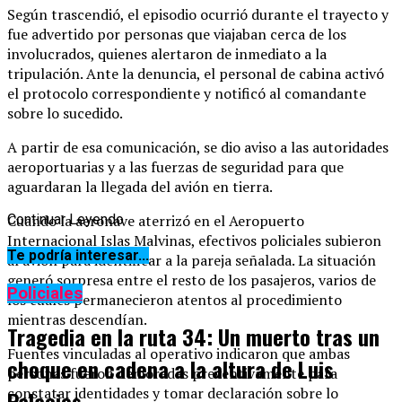
Según trascendió, el episodio ocurrió durante el trayecto y
fue advertido por personas que viajaban cerca de los
involucrados, quienes alertaron de inmediato a la
tripulación. Ante la denuncia, el personal de cabina activó
el protocolo correspondiente y notificó al comandante
sobre lo sucedido.
A partir de esa comunicación, se dio aviso a las autoridades
aeroportuarias y a las fuerzas de seguridad para que
aguardaran la llegada del avión en tierra.
Cuando la aeronave aterrizó en el Aeropuerto
Continuar Leyendo
Internacional Islas Malvinas, efectivos policiales subieron
Te podría interesar...
al avión para identificar a la pareja señalada. La situación
generó sorpresa entre el resto de los pasajeros, varios de
Policiales
los cuales permanecieron atentos al procedimiento
mientras descendían.
Tragedia en la ruta 34: Un muerto tras un
Fuentes vinculadas al operativo indicaron que ambas
choque en cadena a la altura de Luis
personas fueron demoradas preventivamente para
constatar identidades y tomar declaración sobre lo
Palacios