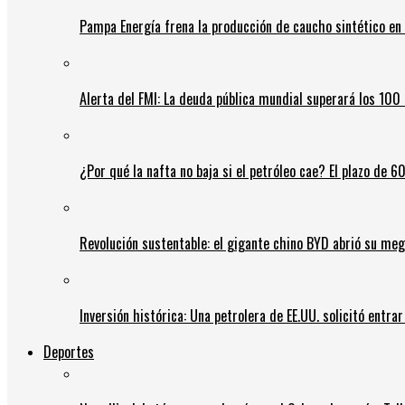
Pampa Energía frena la producción de caucho sintético en 
Alerta del FMI: La deuda pública mundial superará los 100 
¿Por qué la nafta no baja si el petróleo cae? El plazo de 
Revolución sustentable: el gigante chino BYD abrió su meg
Inversión histórica: Una petrolera de EE.UU. solicitó entr
Deportes