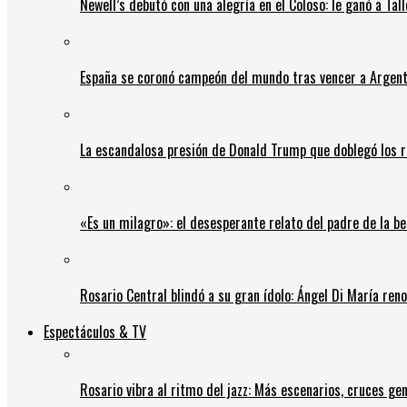
Newell’s debutó con una alegría en el Coloso: le ganó a Tal
España se coronó campeón del mundo tras vencer a Argent
La escandalosa presión de Donald Trump que doblegó los r
«Es un milagro»: el desesperante relato del padre de la b
Rosario Central blindó a su gran ídolo: Ángel Di María ren
Espectáculos & TV
Rosario vibra al ritmo del jazz: Más escenarios, cruces gen