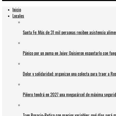
Inicio
Locales
Santa Fe: Más de 31 mil personas reciben asistencia alime
Pánico por un puma en Jujuy: Quisieron espantarlo con fue
Dolor y solidaridad: organizan una colecta para traer a Ros
Piñero tendrá en 2027 una megacárcel de máxima seguridad
Tren Rosario-Retiro con precios variables: qué días será m