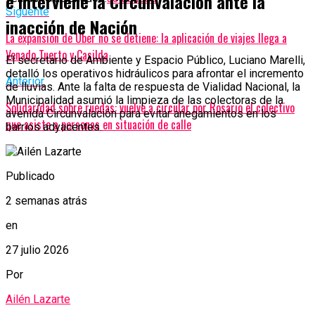
e interviene la Circunvalación ante la
Siguente
inacción de Nación
La expansión de Uber no se detiene: la aplicación de viajes llega a
Venado Tuerto y Casilda
El secretario de Ambiente y Espacio Público, Luciano Marelli,
detalló los operativos hidráulicos para afrontar el incremento
Anterior
de lluvias. Ante la falta de respuesta de Vialidad Nacional, la
Municipalidad asumió la limpieza de las colectoras de la
Solidaridad sobre ruedas: vuelve a circular por Rosario el colectivo
avenida Circunvalación para evitar anegamientos en los
que asiste a personas en situación de calle
barrios adyacentes.
Publicado
2 semanas atrás
en
27 julio 2026
Por
Ailén Lazarte