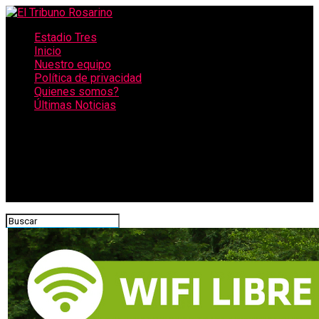
Estadio Tres
Inicio
Nuestro equipo
Política de privacidad
Quienes somos?
Últimas Noticias
CONECTATE CON NOSOTROS