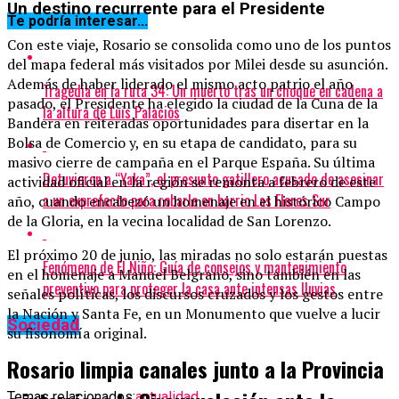
Un destino recurrente para el Presidente
Te podría interesar...
Con este viaje, Rosario se consolida como uno de los puntos
del mapa federal más visitados por Milei desde su asunción.
Además de haber liderado el mismo acto patrio el año
Tragedia en la ruta 34: Un muerto tras un choque en cadena a
pasado, el Presidente ha elegido la ciudad de la Cuna de la
la altura de Luis Palacios
Bandera en reiteradas oportunidades para disertar en la
Bolsa de Comercio y, en su etapa de candidato, para su
masivo cierre de campaña en el Parque España. Su última
Detuvieron a “Yaka”, el presunto gatillero acusado de asesinar
actividad oficial en la región se remonta a febrero de este
a un exprefecto para robarle en barrio Las Flores Sur
año, cuando encabezó un homenaje en el histórico Campo
de la Gloria, en la vecina localidad de San Lorenzo.
El próximo 20 de junio, las miradas no solo estarán puestas
Fenómeno de El Niño: Guía de consejos y mantenimiento
en el homenaje a Manuel Belgrano, sino también en las
preventivo para proteger la casa ante intensas lluvias
señales políticas, los discursos cruzados y los gestos entre
la Nación y Santa Fe, en un Monumento que vuelve a lucir
Sociedad
su fisonomía original.
Rosario limpia canales junto a la Provincia
Temas relacionados:
actualidad