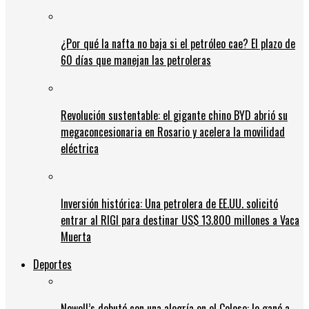
¿Por qué la nafta no baja si el petróleo cae? El plazo de
60 días que manejan las petroleras
Revolución sustentable: el gigante chino BYD abrió su
megaconcesionaria en Rosario y acelera la movilidad
eléctrica
Inversión histórica: Una petrolera de EE.UU. solicitó
entrar al RIGI para destinar US$ 13.800 millones a Vaca
Muerta
Deportes
Newell’s debutó con una alegría en el Coloso: le ganó a