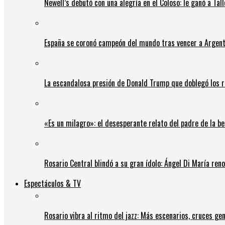
Newell’s debutó con una alegría en el Coloso: le ganó a Tal
España se coronó campeón del mundo tras vencer a Argent
La escandalosa presión de Donald Trump que doblegó los r
«Es un milagro»: el desesperante relato del padre de la b
Rosario Central blindó a su gran ídolo: Ángel Di María ren
Espectáculos & TV
Rosario vibra al ritmo del jazz: Más escenarios, cruces gen