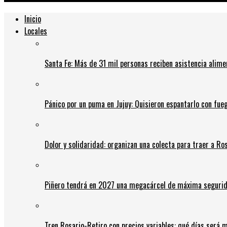
Inicio
Locales
Santa Fe: Más de 31 mil personas reciben asistencia alime
Pánico por un puma en Jujuy: Quisieron espantarlo con fue
Dolor y solidaridad: organizan una colecta para traer a Ros
Piñero tendrá en 2027 una megacárcel de máxima seguridad
Tren Rosario-Retiro con precios variables: qué días será m