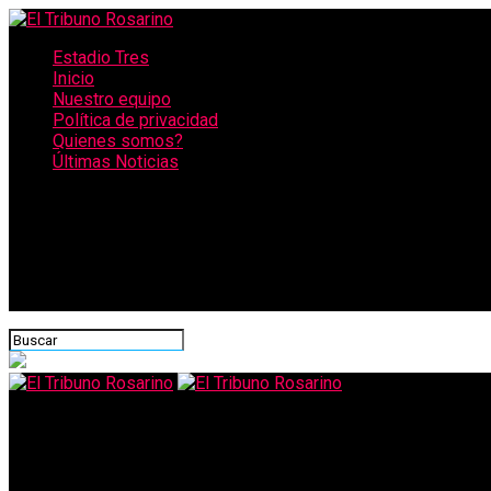
Estadio Tres
Inicio
Nuestro equipo
Política de privacidad
Quienes somos?
Últimas Noticias
CONECTATE CON NOSOTROS
El Tribuno Rosarino
Perotti resaltó la vigencia del IFE en Santa Fe: “No hay nadie qu