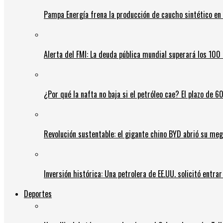
Pampa Energía frena la producción de caucho sintético en 
Alerta del FMI: La deuda pública mundial superará los 100 
¿Por qué la nafta no baja si el petróleo cae? El plazo de 
Revolución sustentable: el gigante chino BYD abrió su meg
Inversión histórica: Una petrolera de EE.UU. solicitó entr
Deportes