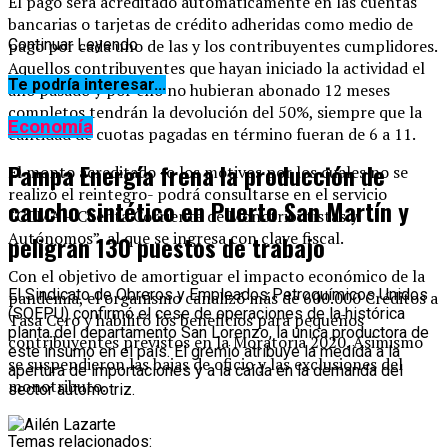
El pago será acreditado automáticamente en las cuentas
bancarias o tarjetas de crédito adheridas como medio de
pago por cada uno de las y los contribuyentes cumplidores.
Continuar Leyendo
Aquellos contribuyentes que hayan iniciado la actividad el
Te podría interesar...
año pasado y por ello no hubieran abonado 12 meses
completos tendrán la devolución del 50%, siempre que la
Economía
cantidad de cuotas pagadas en término fueran de 6 a 11.
Pampa Energía frena la producción de
El monto acreditado -o los motivos por los cuales no se
realizó el reintegro- podrá consultarse en el servicio
caucho sintético en Puerto San Martín y
“CCMA – Cuenta Corriente de Monotributistas y
Autónomos”, al que se ingresa con clave fiscal.
peligran 130 puestos de trabajo
Con el objetivo de amortiguar el impacto económico de la
El Sindicato de Obreros y Empleados Petroquímicos Unidos
pandemia, el organismo canalizó más de 600.000 Créditos a
(SOEPU) confirmó el cese de operaciones de la histórica
Tasa Cero y habilitó los beneficios para pequeños
planta del departamento San Lorenzo, la única productora de
contribuyentes previstos en la Moratoria 2020. Asimismo
este insumo en el país. El gremio atribuye la medida a la
se suspendieron las bajas de oficio y las exclusiones del
apertura de importaciones y a la caída en la demanda del
monotributo.
sector automotriz.
Temas relacionados: