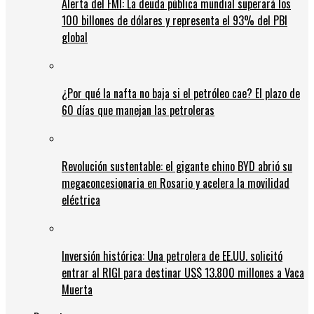
Alerta del FMI: La deuda pública mundial superará los
100 billones de dólares y representa el 93% del PBI
global
¿Por qué la nafta no baja si el petróleo cae? El plazo de
60 días que manejan las petroleras
Revolución sustentable: el gigante chino BYD abrió su
megaconcesionaria en Rosario y acelera la movilidad
eléctrica
Inversión histórica: Una petrolera de EE.UU. solicitó
entrar al RIGI para destinar US$ 13.800 millones a Vaca
Muerta