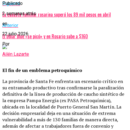
Publicado
Siguente
2 semanas atrás
La canasta familiar rosarina superó los 89 mil pesos en abril
en
Anterior
22 julio 2026
El dólar blue «se picó» y en Rosario sube a $160
Por
Ailén Lazarte
El fin de un emblema petroquímico
La provincia de Santa Fe enfrenta un escenario crítico en
su entramado productivo tras confirmarse la paralización
definitiva de la línea de producción de caucho sintético de
la empresa Pampa Energía (ex PASA Petroquímica),
ubicada en la localidad de Puerto General San Martín. La
decisión empresarial deja en una situación de extrema
vulnerabilidad a más de 130 familias de manera directa,
además de afectar a trabajadores fuera de convenio y