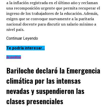
a la inflación registrada en el último año y reclaman
una recomposición urgente que permita recuperar el
ingreso de los trabajadores de la educación. Además,
exigen que se convoque nuevamente a la paritaria
nacional docente para discutir un salario mínimo a
nivel país.
Continuar Leyendo
Entre los gremios que impulsan las medidas de fuerza
Te podría interesar...
se encuentran entidades nucleadas en la
Argentina
Confederación de Trabajadores de la Educación de la
República Argentina
(Ctera), uno de los sindicatos más
Bariloche declaró la Emergencia
representativos del sector. Desde la organización
señalaron que la situación económica afecta
climática por las intensas
directamente a los docentes y advirtieron que la falta
de respuestas concretas podría derivar en nuevas
nevadas y suspendieron las
protestas.
clases presenciales
Por su parte, desde el gobierno nacional encabezado
por
Javier Milei
sostienen que las negociaciones