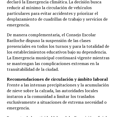
Mientras tanto, el paro docente vuelve a poner en el
declaró la Emergencia climática. La decisión busca
centro del debate la situación salarial del sector
reducir al mínimo la circulación de vehículos
educativo y el financiamiento del sistema público de
particulares para evitar accidentes y priorizar el
enseñanza, una discusión que se repite en el país cada
desplazamiento de cuadrillas de trabajo y servicios de
vez que se acerca el inicio del año escolar.
emergencia.
De manera complementaria, el Consejo Escolar
Temas relacionados:
Bariloche dispuso la suspensión de las clases
presenciales en todos los turnos y para la totalidad de
Siguente
los establecimientos educativos bajo su dependencia.
La Emergencia municipal continuará vigente mientras
Bullrich afirmó que el regreso de Di María es “un símbolo
se mantengan las complicaciones extremas en la
de la seguridad” en Rosario
transitabilidad de la ciudad.
Anterior
Recomendaciones de circulación y ámbito laboral
Frente a las intensas precipitaciones y la acumulación
Rosario estrena Costa Nueva: el paseo que vuelve a unir la
de nieve sobre la calzada, las autoridades locales
ciudad con su río
instaron a la comunidad a limitar los traslados
exclusivamente a situaciones de extrema necesidad o
emergencia.