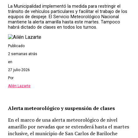
salariales corresponden a cada provincia, ya que la
La Municipalidad implementó la medida para restringir el
educación es una competencia descentralizada. En ese
tránsito de vehículos particulares y facilitar el trabajo de los
marco, las autoridades remarcaron que las
equipos de despeje. El Servicio Meteorológico Nacional
jurisdicciones deben avanzar en acuerdos propios con
mantiene la alerta amarilla hasta este martes. Tampoco
habrá dictado de clases en todos los turnos.
los gremios locales.
Sin embargo, la falta de consenso entre sindicatos y
Publicado
gobiernos provinciales generó un escenario de tensión
que repercute directamente en el calendario escolar.
2 semanas atrás
En varias provincias, los docentes anunciaron que no
en
comenzarán las clases hasta que se presenten
27 julio 2026
propuestas salariales que consideren satisfactorias.
Por
El conflicto genera preocupación entre las familias y
Ailén Lazarte
la comunidad educativa, ya que el inicio del ciclo
lectivo es un momento clave para millones de
estudiantes en todo el país. Las autoridades educativas
Alerta meteorológico y suspensión de clases
esperan que las negociaciones continúen en los
En el marco de una alerta meteorológico de nivel
próximos días con el objetivo de alcanzar un acuerdo
amarillo por nevadas que se extenderá hasta el martes
que permita normalizar el comienzo de las clases.
inclusive, el municipio de San Carlos de Bariloche