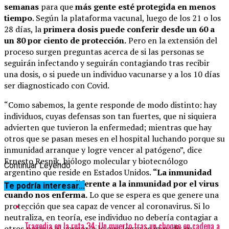
semanas
para que
más gente esté protegida en menos
tiempo
. Según la plataforma vacunal, luego de los 21 o los
28 días, la
primera dosis puede conferir desde un 60 a
un 80 por ciento de protección.
Pero en la extensión del
proceso surgen preguntas acerca de si las personas se
seguirán infectando y seguirán contagiando tras recibir
una dosis, o si puede un individuo vacunarse y a los 10 días
ser diagnosticado con Covid.
“Como sabemos, la gente responde de modo distinto: hay
individuos, cuyas defensas son tan fuertes, que ni siquiera
advierten que tuvieron la enfermedad; mientras que hay
otros que se pasan meses en el hospital luchando porque su
inmunidad arranque y logre vencer al patógeno”, dice
Ernesto Resnik, biólogo molecular y biotecnólogo
Continuar Leyendo
argentino que reside en Estados Unidos.
“La inmunidad
por vacuna no es diferente a la inmunidad por el virus
Te podría interesar...
cuando nos enferma.
Lo que se espera es que genere una
protección que sea capaz de vencer al coronavirus. Si lo
neutraliza, en teoría, ese individuo no debería contagiar a
Tragedia en la ruta 34: Un muerto tras un choque en cadena a
otros porque al vencerlo lo que logra es impedir su