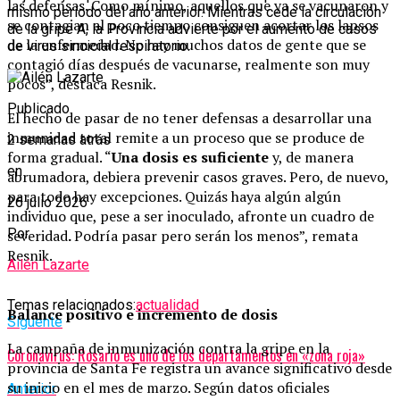
las defensas. Como mínimo, aquellos que ya se vacunaron y
mismo período del año anterior. Mientras cede la circulación
se contagian al poco tiempo consiguen acortar los lapsos
de la gripe A, la Provincia advierte por el aumento de casos
de la enfermedad. No hay muchos datos de gente que se
de virus sincicial respiratorio.
contagió días después de vacunarse, realmente son muy
pocos”, destaca Resnik.
Publicado
El hecho de pasar de no tener defensas a desarrollar una
inmunidad total remite a un proceso que se produce de
2 semanas atrás
forma gradual. “
Una dosis es suficiente
y, de manera
en
abrumadora, debiera prevenir casos graves. Pero, de nuevo,
para todo hay excepciones. Quizás haya algún algún
26 julio 2026
individuo que, pese a ser inoculado, afronte un cuadro de
Por
severidad
.
Podría pasar pero serán los menos”, remata
Resnik.
Ailén Lazarte
Temas relacionados:
actualidad
Balance positivo e incremento de dosis
Siguente
La campaña de inmunización contra la gripe en la
Coronavirus: Rosario es uno de los departamentos en «zona roja»
provincia de Santa Fe registra un avance significativo desde
su inicio en el mes de marzo. Según datos oficiales
Anterior