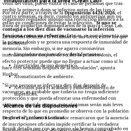
Inhabilitación para la línea «Clean Lab»
veloz del virus, puede existir el caso de personas que tras
recibir la primera dosis se infecten antes de las tres o
Por otra parte, a través de la
Disposición 4424/2026
, el
cuatro semanas, es decir, cuando los anticuerpos aún no
organismo regulador impuso una restricción idéntica a la
están en condiciones de evitar la infección. “
Si uno se
línea de productos domisanitarios de la marca Clean Lab.
contagia a los diez días de vacunarse la infección
funciona como un refuerzo.
Esto es, se complementa con
La sanción alcanza a la totalidad de sus lotes, entre los que
la primera dosis y se genera una respuesta de inmunidad de
se incluyen:
memoria. Sin embargo, si me agarro coronavirus
Limpiadores universales y desinfectantes.
inmediatamente después de recibir la primera dosis, el
efecto protector puede que no llegue a actuar como sí lo
Insecticidas de uso doméstico.
hace tres semanas después de la inoculación”, apunta
Hozbor.
Aromatizantes de ambiente.
“Si una persona se infectara diez días después de
Artículos para el acabado y embellecimiento de
vacunarse, es probable que todavía no tenga suficiente
superficies.
protección y que pueda afrontar una enfermedad con
síntomas, pero de seguro, esos síntomas serán más leves
Alcance de las disposiciones
respecto de lo que en promedio se observa con la población
en general”, refuerza Lozano.
Desde el organismo fiscalizador remarcaron que la ausencia
de inscripciones oficiales impide certificar la verdadera
Resnik detalla que con su equipo «lo hemos comprobado en
composición química, eficacia, calidad y procesos de