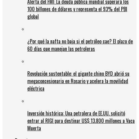
Alerta del FMI: La deuda pública mundial superará los
100 billones de dólares y representa el 93% del PBI
global
¿Por qué la nafta no baja si el petróleo cae? El plazo de
60 días que manejan las petroleras
Revolución sustentable: el gigante chino BYD abrió su
megaconcesionaria en Rosario y acelera la movilidad
eléctrica
Inversión histórica: Una petrolera de EE.UU. solicitó
entrar al RIGI para destinar US$ 13.800 millones a Vaca
Muerta