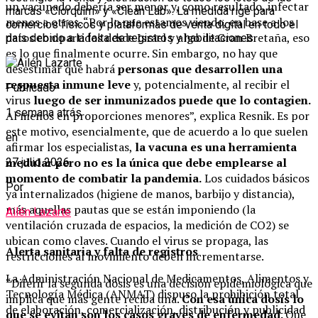
un vacunado debería ser menor y, como resultado, infectar
marcas «Clorquim» y «Clean Lab». La medida rige para
menos a otros. “Por lo que estamos viendo, en base a los
comercios físicos y plataformas de venta digital en todo el
datos compartidos desde Israel y algo de Gran Bretaña, eso
país debido a la falta de registros y habilitaciones.
es lo que finalmente ocurre. Sin embargo, no hay que
desestimar que habrá
personas que desarrollen una
respuesta inmune leve
y, potencialmente, al recibir el
Publicado
virus
luego de ser inmunizados puede que lo contagien.
1 semana atrás
Al menos en proporciones menores”, explica Resnik. Es por
este motivo, esencialmente, que de acuerdo a lo que suelen
en
afirmar los especialistas,
la vacuna es una herramienta
medular pero no es la única que debe emplearse al
27 julio 2026
momento de combatir la pandemia.
Los cuidados básicos
Por
ya internalizados (higiene de manos, barbijo y distancia),
más aquellas pautas que se están imponiendo (la
Ailén Lazarte
ventilación cruzada de espacios, la medición de CO2) se
ubican como claves. Cuando el virus se propaga, las
Alerta sanitaria y falta de registros
restricciones al movimiento deben incrementarse.
La Administración Nacional de Medicamentos, Alimentos y
“Diferir la segunda dosis es una decisión epidemiológica que
Tecnología Médica (ANMAT) dispuso la prohibición total
implica que más gente reciba una.
Con esa única dosis lo
de elaboración, comercialización, distribución y publicidad
que se evitan son los casos graves de enfermedad.
Que