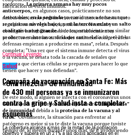
roedores».
La primera semana hay muy pocos
fabricación de estos insumos.
anticuerpos,
en algunos casos, prácticamente no son
detectables;
en la segunda
ya comienzan a verse aunque
Ambas marcas no podrán retornar al mercado hasta tanto
se registran
niveles bajos, y en la tercera existe un salto
regularicen sus registros, inscriban sus fórmulas y
cualitativo muy grande.
Un comportamiento muy similar
obtengan las habilitaciones de los establecimientos
se observa en humanos: diría que entre el día 10 y el 20 las
productores ante las autoridades sanitarias competentes.
defensas empiezan a producirse en masa”, relata. Después
completa: “Una vez que el sistema inmune detecta el virus
Continuar Leyendo
o la vacuna, se desata toda la cascada de señales que
provoca que ciertas células se preparen para hacer lo que
Salud
tienen que hacer y nos defiendan”.
Campaña de vacunación en Santa Fe: Más
«Una mezcla» de inmunidad
de 430 mil personas ya se inmunizaron
De este modo, si alguien se infecta con el coronavirus unos
contra la gripe y Salud insta a completar
días después de ser inoculado, se producirá
“una mezcla”
de inmunidad
debida a la
proteína de la vacuna y al
esquemas
virus
. “Obviamente, la situación para enfrentar al
patógeno es mejor si ya te diste la vacuna porque tuviste
La cobertura alcanza a más de la mitad de la población
tiempo de, al menos durante unos días, de ir produciendo
objetivo y supera en un 21% a las dosis aplicadas en el