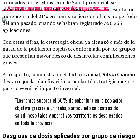
brindados por el Ministerio de Salud provincial, se
La Argentina negocia para comprar dos nuevas vacunas
aplicaron un total de
430.772 dosis
, lo que representa un
incremento del 21% en comparación con el mismo período
del año pasado, cuando se habían registrado 356.265
aplicaciones.
Con estas cifras, la estrategia oficial ya alcanzó a más de la
mitad de la población objetivo, conformada por los grupos
que presentan mayor riesgo de desarrollar complicaciones
graves.
Al respecto, la ministra de Salud provincial,
Silvia Ciancio
,
destacó que la planificación se adelantó estratégicamente
para prevenir el impacto invernal:
“Logramos superar el 50% de cobertura en la población
objetivo gracias a un trabajo articulado en centros de
salud, hospitales y operativos territoriales desplegados
en toda la provincia”.
Desglose de dosis aplicadas por grupo de riesgo