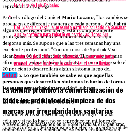
la altura de Luis Palacios
reproducción”, agrega.
Para el virólogo del Conicet
Mario Lozano,
“los cambios se
producen de diferente manera en cada persona. Así, habrá
Detuvieron a “Yaka”, el presunto gatillero acusado de asesinar
algunas que responden bien y están completamente
a un exprefecto para robarle en barrio Las Flores Sur
protegidas a la semana de la inoculación y otras que
demoran más. Se supone que a las tres semanas hay una
excelente protección”. “Con una dosis de Sputnik V se
Fenómeno de El Niño: Guía de consejos y mantenimiento
alcanza un 80 por ciento de eficacia. Ello no nos permite
afirmar que todos dejarán de infectarse, pero sí que solo el
preventivo para proteger la casa ante intensas lluvias
20 por ciento desarrollará algún síntoma luego del
contagio.
Lo que también se sabe es que aquellas
Salud
personas que desarrollen síntomas lo harán de forma
La ANMAT prohibió la comercialización de
leve y no requerirán internación
”, subraya.
todos los productos de limpieza de dos
El alcance de las dosis
marcas por irregularidades sanitarias
Cuando el virus se neutraliza, no puede ingresar a las
células y si no lo hace, no se reproduce en millones de
A través de publicaciones en el Boletín Oficial, el organismo
copias al interior del organismo. En efecto, la carga viral de
restringió la venta y distribución de todos los lotes de las