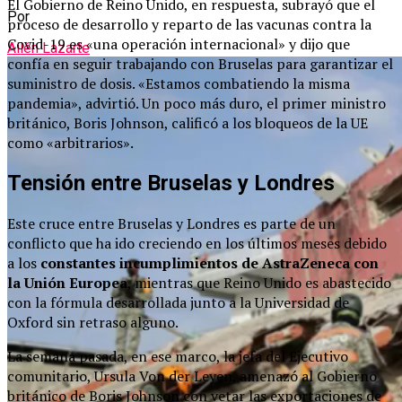
El Gobierno de Reino Unido, en respuesta, subrayó que el
Por
proceso de desarrollo y reparto de las vacunas contra la
Covid-19 es «una operación internacional» y dijo que
Ailén Lazarte
confía en seguir trabajando con Bruselas para garantizar el
suministro de dosis. «Estamos combatiendo la misma
pandemia», advirtió. Un poco más duro, el primer ministro
británico, Boris Johnson, calificó a los bloqueos de la UE
como «arbitrarios».
Tensión entre Bruselas y Londres
Este cruce entre Bruselas y Londres es parte de un
conflicto que ha ido creciendo en los últimos meses debido
a los
constantes incumplimientos de AstraZeneca con
la Unión Europea
, mientras que Reino Unido es abastecido
con la fórmula desarrollada junto a la Universidad de
Oxford sin retraso alguno.
La semana pasada, en ese marco, la jefa del Ejecutivo
comunitario, Ursula Von der Leyen, amenazó al Gobierno
británico de Boris Johnson con vetar las exportaciones de