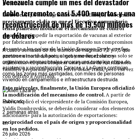
Venezuela cumple un mes del devastador
personas.
doble terremoto: casi 5.400 muertos y una
La noticia
, que causó gran revuelo en Europa,
trasciende
precisamente el día en que el Ejecutivo comunitario
reconstrucción de más de 19.500 millones
tenía planeado modificar el
mecanismo de control
de dólares
creado para impedir la exportación de vacunas al exterior
por fabricantes que estén incumpliendo sus compromisos
de venta a los países de la Unión Europea. Desde que fue
A cuatro semanas de los sismos de magnitud 7,2 y 7,5 que
puesto en marcha, hace un mes y medio, el sistema solo se
azotaron el norte del país, el gobierno venezolano y
utilizó una vez para bloquear una partida de AstraZeneca
organismos internacionales encaran una compleja etapa de
asistencia y reconstrucción. Caracas y La Guaira continúan
también preparada para el envío desde Italia, pero esa vez
como las zonas más castigadas, con miles de personas
con destino a Australia.
viviendo en campamentos e infraestructura destruida.
Este miércoles, finalmente, la Unión Europea oficializó
la modificación del mecanismo de control.
A partir de
ahora, explicó el vicepresidente de la Comisión Europea,
Publicado
Valdis Dombrovskis, se deberán considerar «dos elementos
2 semanas atrás
adicionales» para la autorización de exportaciones:
reciprocidad con el país de origen y proporcionalidad
en
en los pedidos.
26 julio 2026