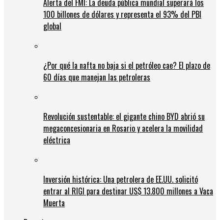
Alerta del FMI: La deuda pública mundial superará los
100 billones de dólares y representa el 93% del PBI
global
¿Por qué la nafta no baja si el petróleo cae? El plazo de
60 días que manejan las petroleras
Revolución sustentable: el gigante chino BYD abrió su
megaconcesionaria en Rosario y acelera la movilidad
eléctrica
Inversión histórica: Una petrolera de EE.UU. solicitó
entrar al RIGI para destinar US$ 13.800 millones a Vaca
Muerta