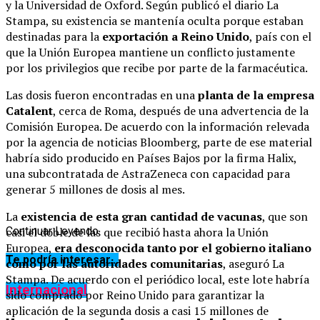
y la Universidad de Oxford. Según publicó el diario La
Stampa, su existencia se mantenía oculta porque estaban
destinadas para la
exportación a Reino Unido
, país con el
que la Unión Europea mantiene un conflicto justamente
por los privilegios que recibe por parte de la farmacéutica.
Las dosis fueron encontradas en una
planta de la empresa
Catalent
, cerca de Roma, después de una advertencia de la
Comisión Europea. De acuerdo con la información relevada
por la agencia de noticias Bloomberg, parte de ese material
habría sido producido en Países Bajos por la firma Halix,
una subcontratada de AstraZeneca con capacidad para
generar 5 millones de dosis al mes.
La
existencia de esta gran cantidad de vacunas
, que son
casi el doble de las que recibió hasta ahora la Unión
Continuar Leyendo
Europea,
era desconocida tanto por el gobierno italiano
Te podría interesar...
como por las autoridades comunitarias
, aseguró La
Stampa. De acuerdo con el periódico local, este lote habría
Internacional
sido comprado por Reino Unido para garantizar la
aplicación de la segunda dosis a casi 15 millones de