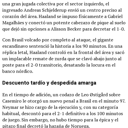
una gran jugada colectiva por el sector izquierdo, el
ingresado Andreas Schjelderup envió un centro preciso al
corazón del área.
Haaland se impuso físicamente a Gabriel
Magalhães y conectó un potente cabezazo de pique al suelo
que dejó sin opciones a Alisson Becker para decretar el 1-0.
Con Brasil volcado por completo al ataque, el gigante
escandinavo sentenció la historia a los 90 minutos.
En una
réplica letal, Haaland controló en la frontal del área y sacó
un implacable remate de zurda que se clavó abajo junto al
poste para el 2-0 transitorio, desatando la locura en el
banco nórdico.
Descuento tardío y despedida amarga
En el tiempo de adición, un codazo de Leo Østigård sobre
Casemiro le otorgó un nuevo penal a Brasil en el minuto 97.
Neymar se hizo cargo de la ejecución y, con su categoría
habitual, descontó para el 2-1 definitivo a los 100 minutos
de juego.
Sin embargo, no hubo tiempo para la épica y el
pitazo final decretó la hazaña de Noruega.