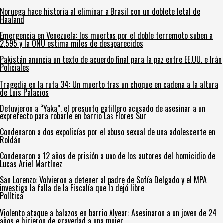
Noruega hace historia al eliminar a Brasil con un doblete letal de
Haaland
Emergencia en Venezuela: los muertos por el doble terremoto suben a
2.595 y la ONU estima miles de desaparecidos
Pakistán anuncia un texto de acuerdo final para la paz entre EE.UU. e Irán
Policiales
Tragedia en la ruta 34: Un muerto tras un choque en cadena a la altura
de Luis Palacios
Detuvieron a “Yaka”, el presunto gatillero acusado de asesinar a un
exprefecto para robarle en barrio Las Flores Sur
Condenaron a dos expolicías por el abuso sexual de una adolescente en
Roldán
Condenaron a 12 años de prisión a uno de los autores del homicidio de
Lucas Ariel Martínez
San Lorenzo: Volvieron a detener al padre de Sofía Delgado y el MPA
investiga la falla de la Fiscalía que lo dejó libre
Política
Violento ataque a balazos en barrio Alvear: Asesinaron a un joven de 24
años e hirieron de gravedad a una mujer