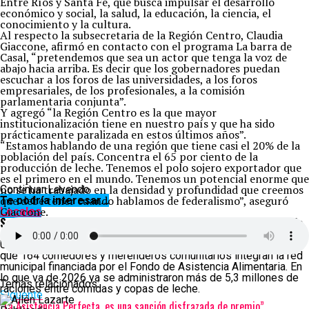
Entre Ríos y Santa Fe, que busca impulsar el desarrollo
económico y social, la salud, la educación, la ciencia, el
conocimiento y la cultura.
Al respecto la subsecretaria de la Región Centro, Claudia
Giaccone, afirmó en contacto con el programa La barra de
Casal, “pretendemos que sea un actor que tenga la voz de
abajo hacia arriba. Es decir que los gobernadores puedan
escuchar a los foros de las universidades, a los foros
empresariales, de los profesionales, a la comisión
parlamentaria conjunta”.
Y agregó “la Región Centro es la que mayor
institucionalización tiene en nuestro país y que ha sido
prácticamente paralizada en estos últimos años”.
“Estamos hablando de una región que tiene casi el 20% de la
población del país. Concentra el 65 por ciento de la
producción de leche. Tenemos el polo sojero exportador que
es el primero en el mundo. Tenemos un potencial enorme que
no se ha trabajado en la densidad y profundidad que creemos
Continuar Leyendo
que debe tener cuando hablamos de federalismo”, aseguró
Te podría interesar...
Giaccone.
Locales
Santa Fe: Más de 31 mil personas reciben asistencia alimentaria
diaria y la entrega de raciones creció un 106% en dos años
Un relevamiento de la Secretaría de Políticas Sociales revela
que 164 comedores y merenderos comunitarios integran la red
municipal financiada por el Fondo de Asistencia Alimentaria. En
lo que va de 2026 ya se administraron más de 5,3 millones de
Temas relacionados:
raciones entre comidas y copas de leche.
Siguente
“La Asistencia Perfecta, es una sanción disfrazada de premio”