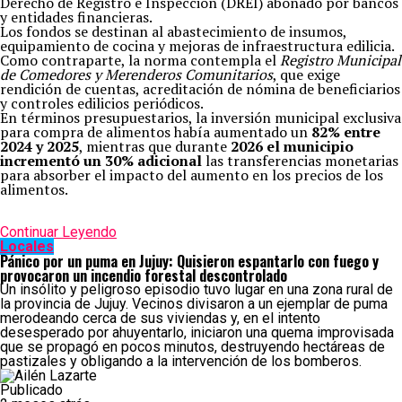
Derecho de Registro e Inspección (DREI) abonado por bancos
y entidades financieras.
Los fondos se destinan al abastecimiento de insumos,
equipamiento de cocina y mejoras de infraestructura edilicia.
Como contraparte, la norma contempla el
Registro Municipal
de Comedores y Merenderos Comunitarios
, que exige
rendición de cuentas, acreditación de nómina de beneficiarios
y controles edilicios periódicos.
En términos presupuestarios, la inversión municipal exclusiva
para compra de alimentos había aumentado un
82% entre
2024 y 2025
, mientras que durante
2026 el municipio
incrementó un 30% adicional
las transferencias monetarias
para absorber el impacto del aumento en los precios de los
alimentos.
Continuar Leyendo
Locales
Pánico por un puma en Jujuy: Quisieron espantarlo con fuego y
provocaron un incendio forestal descontrolado
Un insólito y peligroso episodio tuvo lugar en una zona rural de
la provincia de Jujuy. Vecinos divisaron a un ejemplar de puma
merodeando cerca de sus viviendas y, en el intento
desesperado por ahuyentarlo, iniciaron una quema improvisada
que se propagó en pocos minutos, destruyendo hectáreas de
pastizales y obligando a la intervención de los bomberos.
Publicado