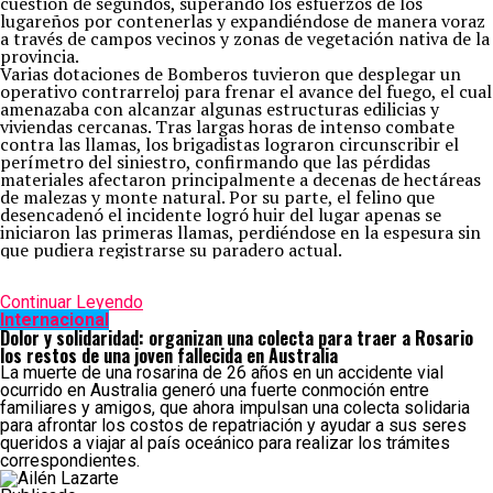
cuestión de segundos, superando los esfuerzos de los
lugareños por contenerlas y expandiéndose de manera voraz
a través de campos vecinos y zonas de vegetación nativa de la
provincia.
Varias dotaciones de Bomberos tuvieron que desplegar un
operativo contrarreloj para frenar el avance del fuego, el cual
amenazaba con alcanzar algunas estructuras edilicias y
viviendas cercanas. Tras largas horas de intenso combate
contra las llamas, los brigadistas lograron circunscribir el
perímetro del siniestro, confirmando que las pérdidas
materiales afectaron principalmente a decenas de hectáreas
de malezas y monte natural. Por su parte, el felino que
desencadenó el incidente logró huir del lugar apenas se
iniciaron las primeras llamas, perdiéndose en la espesura sin
que pudiera registrarse su paradero actual.
Continuar Leyendo
Internacional
Dolor y solidaridad: organizan una colecta para traer a Rosario
los restos de una joven fallecida en Australia
La muerte de una rosarina de 26 años en un accidente vial
ocurrido en Australia generó una fuerte conmoción entre
familiares y amigos, que ahora impulsan una colecta solidaria
para afrontar los costos de repatriación y ayudar a sus seres
queridos a viajar al país oceánico para realizar los trámites
correspondientes.