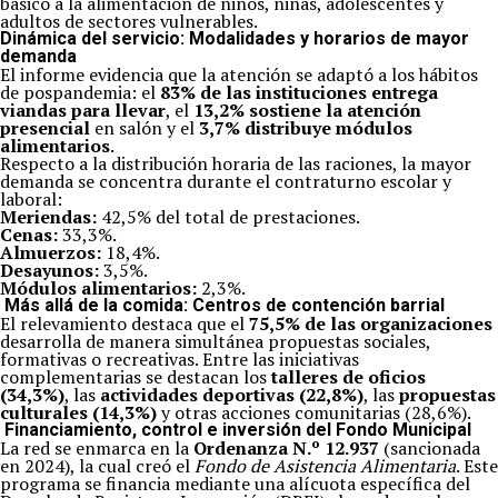
básico a la alimentación de niños, niñas, adolescentes y
adultos de sectores vulnerables.
Dinámica del servicio: Modalidades y horarios de mayor
demanda
El informe evidencia que la atención se adaptó a los hábitos
de pospandemia: el
83% de las instituciones entrega
viandas para llevar
, el
13,2% sostiene la atención
presencial
en salón y el
3,7% distribuye módulos
alimentarios
.
Respecto a la distribución horaria de las raciones, la mayor
demanda se concentra durante el contraturno escolar y
laboral:
Meriendas:
42,5% del total de prestaciones.
Cenas:
33,3%.
Almuerzos:
18,4%.
Desayunos:
3,5%.
Módulos alimentarios:
2,3%.
Más allá de la comida: Centros de contención barrial
El relevamiento destaca que el
75,5% de las organizaciones
desarrolla de manera simultánea propuestas sociales,
formativas o recreativas. Entre las iniciativas
complementarias se destacan los
talleres de oficios
(34,3%)
, las
actividades deportivas (22,8%)
, las
propuestas
culturales (14,3%)
y otras acciones comunitarias (28,6%).
Financiamiento, control e inversión del Fondo Municipal
La red se enmarca en la
Ordenanza N.º 12.937
(sancionada
en 2024), la cual creó el
Fondo de Asistencia Alimentaria
. Este
programa se financia mediante una alícuota específica del