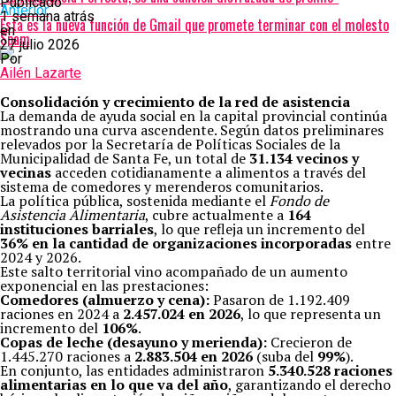
Publicado
Anterior
1 semana atrás
Esta es la nueva función de Gmail que promete terminar con el molesto
en
Spam
27 julio 2026
Por
Ailén Lazarte
Consolidación y crecimiento de la red de asistencia
La demanda de ayuda social en la capital provincial continúa
mostrando una curva ascendente. Según datos preliminares
relevados por la Secretaría de Políticas Sociales de la
Municipalidad de Santa Fe, un total de
31.134 vecinos y
vecinas
acceden cotidianamente a alimentos a través del
sistema de comedores y merenderos comunitarios.
La política pública, sostenida mediante el
Fondo de
Asistencia Alimentaria
, cubre actualmente a
164
instituciones barriales
, lo que refleja un incremento del
36% en la cantidad de organizaciones incorporadas
entre
2024 y 2026.
Este salto territorial vino acompañado de un aumento
exponencial en las prestaciones:
Comedores (almuerzo y cena):
Pasaron de 1.192.409
raciones en 2024 a
2.457.024 en 2026
, lo que representa un
incremento del
106%
.
Copas de leche (desayuno y merienda):
Crecieron de
1.445.270 raciones a
2.883.504 en 2026
(suba del
99%
).
En conjunto, las entidades administraron
5.340.528 raciones
alimentarias en lo que va del año
, garantizando el derecho