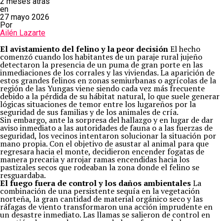
2 meses atrás
en
27 mayo 2026
Por
Ailén Lazarte
El avistamiento del felino y la peor decisión
El hecho
comenzó cuando los habitantes de un paraje rural jujeño
detectaron la presencia de un puma de gran porte en las
inmediaciones de los corrales y las viviendas. La aparición de
estos grandes felinos en zonas semiurbanas o agrícolas de la
región de las Yungas viene siendo cada vez más frecuente
debido a la pérdida de su hábitat natural, lo que suele generar
lógicas situaciones de temor entre los lugareños por la
seguridad de sus familias y de los animales de cría.
Sin embargo, ante la sorpresa del hallazgo y en lugar de dar
aviso inmediato a las autoridades de fauna o a las fuerzas de
seguridad, los vecinos intentaron solucionar la situación por
mano propia. Con el objetivo de asustar al animal para que
regresara hacia el monte, decidieron encender fogatas de
manera precaria y arrojar ramas encendidas hacia los
pastizales secos que rodeaban la zona donde el felino se
resguardaba.
El fuego fuera de control y los daños ambientales
La
combinación de una persistente sequía en la vegetación
norteña, la gran cantidad de material orgánico seco y las
ráfagas de viento transformaron una acción imprudente en
un desastre inmediato. Las llamas se salieron de control en