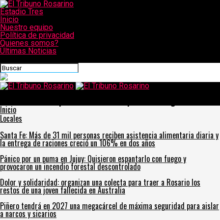
Estadio Tres
Inicio
Nuestro equipo
Política de privacidad
Quienes somos?
Últimas Noticias
CONECTATE CON NOSOTROS
El Tribuno Rosarino
Pullaro asumió la presidencia Pro Témpore de la Región Centro
Inicio
Locales
Santa Fe: Más de 31 mil personas reciben asistencia alimentaria diaria y
la entrega de raciones creció un 106% en dos años
Pánico por un puma en Jujuy: Quisieron espantarlo con fuego y
provocaron un incendio forestal descontrolado
Dolor y solidaridad: organizan una colecta para traer a Rosario los
restos de una joven fallecida en Australia
Piñero tendrá en 2027 una megacárcel de máxima seguridad para aislar
a narcos y sicarios