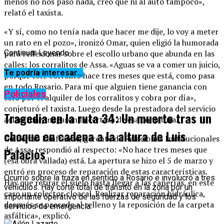
menos no nos pasó nada, creo que ni al auto tampoco»,
relató el taxista.
«Y sí, como no tenía nada que hacer me dije, lo voy a meter
un rato en el pozo», ironizó Omar, quien eligió la humorada
para reflexionar sobre el escollo urbano que abunda en las
Continuar Leyendo
calles: los corralitos de Assa. «Aguas se va a comer un juicio,
Te podría interesar...
porque este corralito hace tres meses que está, como pasa
en todo Rosario. Para mí que alguien tiene ganancia con
Policiales
esto por el alquiler de los corralitos y cobra por día»,
conjeturó el taxista. Luego desde la prestadora del servicio
Tragedia en la ruta 34: Un muerto tras un
aclararon y negaron la certeza de esa conjetura.
choque en cadena a la altura de Luis
Guillermo Lanfranco, gerente de Relaciones Institucionales
de Assa, respondió al respecto: «No hace tres meses que
Palacios
(esa obra vallada) está. La apertura se hizo el 5 de marzo y
entró en proceso de reparación de estas características.
Ocurrió sobre la traza en sentido a Rosario e involucró a tres
Hay que retirar el suelo hasta llegar a las cañerías, en este
vehículos. Hay corte total de tránsito en la zona por un
caso un colector cloacal. Realizar reparación hidráulica,
importante operativo de las fuerzas de seguridad y los
después se procede al relleno y la reposición de la carpeta
servicios de emergencia.
asfáltica», explicó.