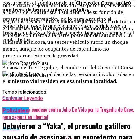
obsturcción, el conductor de un
Chevrolet Corsa aplicó
tiene plazo de ejecución. Durante ese período, el vallado es
una frenada brusca sobre el asfalto.
a cuenta del contratista. Está dentro de su función de
reparar esa intervención, no lo paga Assa sino el
Segundos después, una camioneta que transitaba detrás en
contratista: todo lo que él demore va en perjuicio de su
el mismo sentido,
no logró detener la marcha
a tiempo y
trabajo, no de Assa. Si lo deja mucho tiempo se perjudica el
embistió con fuerza a la parte posterior del automóvil. En
contratista».
la misma maniobra, un tercer vehículo sufrió un choque
menor, aunque los ocupantes de este último no
presentaron lesiones de gravedad.
A causa del fuerte golpe, el conductor del Chevrolet Corsa
perdió la vida. La totalidad de las personas involucradas en
el
siniestro vial residen en esa misma localidad.
Temas relacionados:
Siguente
Continuar Leyendo
Confirmaron la condena contra Julio De Vido por la Tragedia de Once,
Policiales
pero seguirá en libertad
Detuvieron a “Yaka”, el presunto gatillero
Anterior
acusado de asesinar a un exprefecto para