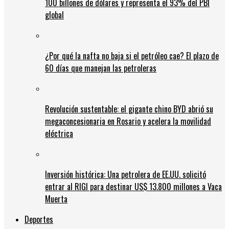
100 billones de dólares y representa el 93% del PBI
global
¿Por qué la nafta no baja si el petróleo cae? El plazo de
60 días que manejan las petroleras
Revolución sustentable: el gigante chino BYD abrió su
megaconcesionaria en Rosario y acelera la movilidad
eléctrica
Inversión histórica: Una petrolera de EE.UU. solicitó
entrar al RIGI para destinar US$ 13.800 millones a Vaca
Muerta
Deportes