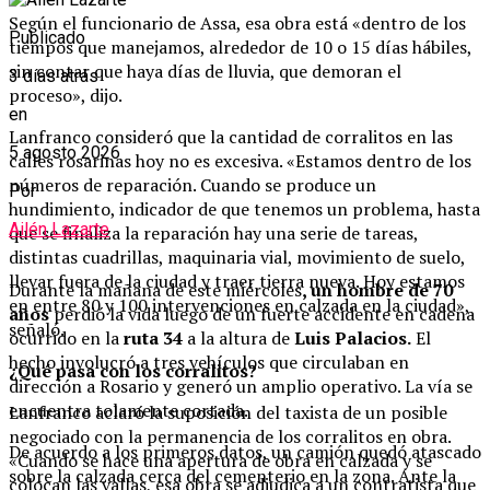
Según el funcionario de Assa, esa obra está «dentro de los
Publicado
tiempos que manejamos, alrededor de 10 o 15 días hábiles,
sin contar que haya días de lluvia, que demoran el
3 días atrás
proceso», dijo.
en
Lanfranco consideró que la cantidad de corralitos en las
5 agosto 2026
calles rosarinas hoy no es excesiva. «Estamos dentro de los
números de reparación. Cuando se produce un
Por
hundimiento, indicador de que tenemos un problema, hasta
Ailén Lazarte
que se finaliza la reparación hay una serie de tareas,
distintas cuadrillas, maquinaria vial, movimiento de suelo,
llevar fuera de la ciudad y traer tierra nueva. Hoy estamos
Durante la mañana de este miércoles
, un hombre de 70
en entre 80 y 100 intervenciones en calzada en la ciudad»,
años
perdió la vida luego de un fuerte accidente en cadena
señaló.
ocurrido en la
ruta 34
a la altura de
Luis Palacios.
El
hecho involucró a tres vehículos que circulaban en
¿Qué pasa con los corralitos?
dirección a Rosario y generó un amplio operativo. La vía se
encuentra tolamente cortada.
Lanfranco aclaró la suposición del taxista de un posible
negociado con la permanencia de los corralitos en obra.
De acuerdo a los primeros datos, un camión quedó atascado
«Cuando se hace una apertura de obra en calzada y se
sobre la calzada cerca del cementerio en la zona. Ante la
colocan las vallas, esa obra se adjudica a un contratista que