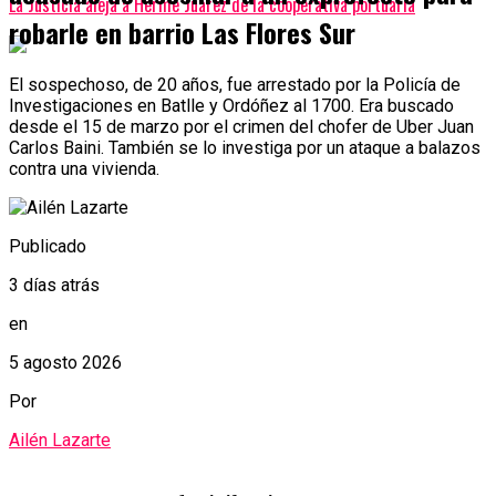
La Justicia aleja a Herme Juárez de la cooperativa portuaria
robarle en barrio Las Flores Sur
El sospechoso, de 20 años, fue arrestado por la Policía de
Investigaciones en Batlle y Ordóñez al 1700. Era buscado
desde el 15 de marzo por el crimen del chofer de Uber Juan
Carlos Baini. También se lo investiga por un ataque a balazos
contra una vivienda.
Publicado
3 días atrás
en
5 agosto 2026
Por
Ailén Lazarte