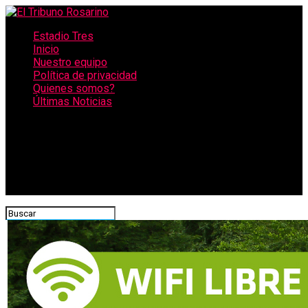
Estadio Tres
Inicio
Nuestro equipo
Política de privacidad
Quienes somos?
Últimas Noticias
CONECTATE CON NOSOTROS