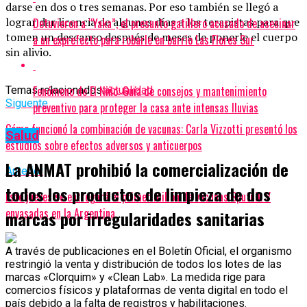
darse en dos o tres semanas. Por eso también se llegó a
lograr dar licencia de algunos días a los terapistas para que
Detuvieron a “Yaka”, el presunto gatillero acusado de asesinar
tomen un descanso después de meses de ponerle el cuerpo
a un exprefecto para robarle en barrio Las Flores Sur
sin alivio.
Fenómeno de El Niño: Guía de consejos y mantenimiento
Temas relacionados:
actualidad
Siguente
preventivo para proteger la casa ante intensas lluvias
Cómo funcionó la combinación de vacunas: Carla Vizzotti presentó los
Salud
estudios sobre efectos adversos y anticuerpos
La ANMAT prohibió la comercialización de
Anterior
todos los productos de limpieza de dos
Este jueves se entregará el primer millón de vacunas Sputnik V
envasadas en la Argentina
marcas por irregularidades sanitarias
A través de publicaciones en el Boletín Oficial, el organismo
restringió la venta y distribución de todos los lotes de las
marcas «Clorquim» y «Clean Lab». La medida rige para
comercios físicos y plataformas de venta digital en todo el
país debido a la falta de registros y habilitaciones.