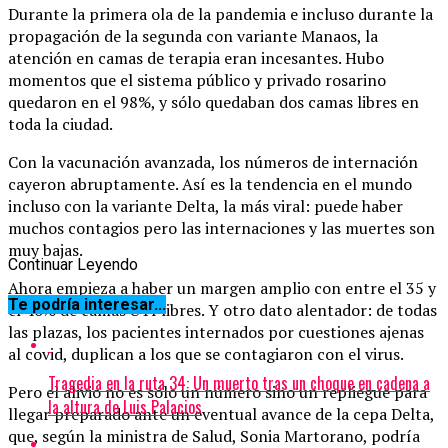
Durante la primera ola de la pandemia e incluso durante la
propagación de la segunda con variante Manaos, la
atención en camas de terapia eran incesantes. Hubo
momentos que el sistema público y privado rosarino
quedaron en el 98%, y sólo quedaban dos camas libres en
toda la ciudad.
Con la vacunación avanzada, los números de internación
cayeron abruptamente. Así es la tendencia en el mundo
incluso con la variante Delta, la más viral: puede haber
muchos contagios pero las internaciones y las muertes son
muy bajas.
Continuar Leyendo
Ahora empieza a haber un margen amplio con entre el 35 y
Te podría interesar...
el 40% de camas UTI libres. Y otro dato alentador: de todas
las plazas, los pacientes internados por cuestiones ajenas
al covid, duplican a los que se contagiaron con el virus.
Tragedia en la ruta 34: Un muerto tras un choque en cadena a
Pero el alivio no es sólo un número sino un repliegue para
la altura de Luis Palacios
llegar preparado ante un eventual avance de la cepa Delta,
que, según la ministra de Salud, Sonia Martorano, podría